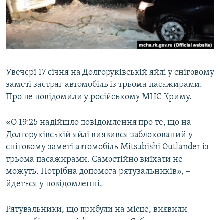
ВІДЕОУРОКИ «ELIFBE»
Русский
СВІДЧЕННЯ ОКУПАЦІЇ
Qırımtatar
УКРАЇНСЬКА ПРОБЛЕМА КРИМУ
ДОЛУЧАЙСЯ!
ІНФОГРАФІКА
Увечері 17 січня на Долгоруківській яйлі у сніговому
заметі застряг автомобіль із трьома пасажирами.
Про це повідомили у російському МНС Криму.
Усі сайти RFE/RL
«О 19:25 надійшло повідомлення про те, що на
Долгоруківській яйлі виявився заблокований у
сніговому заметі автомобіль Mitsubishi Outlander із
трьома пасажирами. Самостійно виїхати не
можуть. Потрібна допомога рятувальників», –
йдеться у повідомленні.
Рятувальники, що прибули на місце, виявили