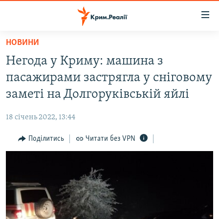
Доступність
посилання
Перейти
НОВИНИ
до
НОВИНИ
Негода у Криму: машина з
основного
ВОДА.КРИМ
матеріалу
пасажирами застрягла у сніговому
ВІДЕО ТА ФОТО
Перейти
заметі на Долгоруківській яйлі
до
ПОЛІТИКА
основної
18 січень 2022, 13:44
БЛОГИ
навігації
Перейти
Поділитись
Читати без VPN
ПОГЛЯД
до
ІНТЕРВ'Ю
пошуку
ВСЕ ЗА ДЕНЬ
СПЕЦПРОЕКТИ
ЯК ОБІЙТИ БЛОКУВАННЯ
ДЕПОРТАЦІЯ