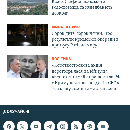
Краса Сімферопольського
водосховища та занедбаність
довкола
ВІЙНА ТА КРИМ
Сорок днів, сорок ночей. Про
результати кримської операції з
примусу Росії до миру
ПОЛІТИКА
«Короткострокова акція
перетворилася на війну на
виснаження»: Як пропаганда РФ
у Криму пояснює невдачі «СВО»
та залякує «мінними атаками»
ДОЛУЧАЙСЯ!