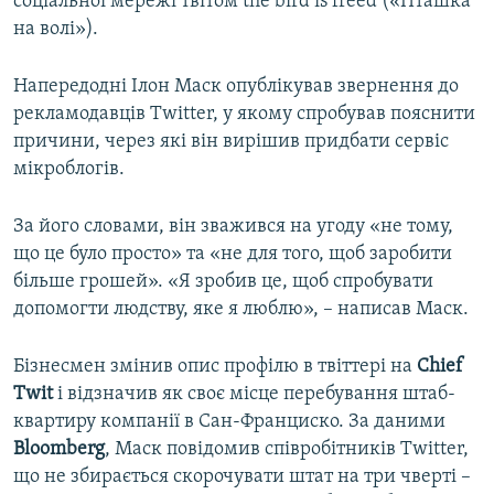
соціальної мережі твітом the bird is freed («Пташка
на волі»).
Напередодні Ілон Маск опублікував звернення до
рекламодавців Twitter, у якому спробував пояснити
причини, через які він вирішив придбати сервіс
мікроблогів.
За його словами, він зважився на угоду «не тому,
що це було просто» та «не для того, щоб заробити
більше грошей». «Я зробив це, щоб спробувати
допомогти людству, яке я люблю», – написав Маск.
Бізнесмен змінив опис профілю в твіттері на
Chief
Twit
і відзначив як своє місце перебування штаб-
квартиру компанії в Сан-Франциско. За даними
Bloomberg
, Маск повідомив співробітників Twitter,
що не збирається скорочувати штат на три чверті –