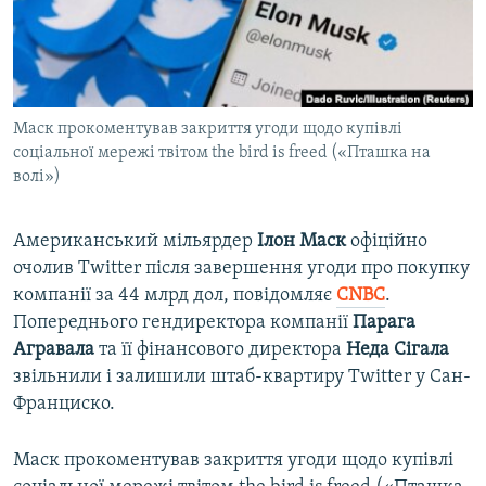
ВІДЕОУРОКИ «ELIFBE»
Русский
СВІДЧЕННЯ ОКУПАЦІЇ
Qırımtatar
УКРАЇНСЬКА ПРОБЛЕМА КРИМУ
Маск прокоментував закриття угоди щодо купівлі
ДОЛУЧАЙСЯ!
ІНФОГРАФІКА
соціальної мережі твітом the bird is freed («Пташка на
волі»)
Усі сайти RFE/RL
Американський мільярдер
Ілон Маск
офіційно
очолив Twitter після завершення угоди про покупку
компанії за 44 млрд дол, повідомляє
CNBC
.
Попереднього гендиректора компанії
Парага
Агравала
та її фінансового директора
Неда Сігала
звільнили і залишили штаб-квартиру Twitter у Сан-
Франциско.
Маск прокоментував закриття угоди щодо купівлі