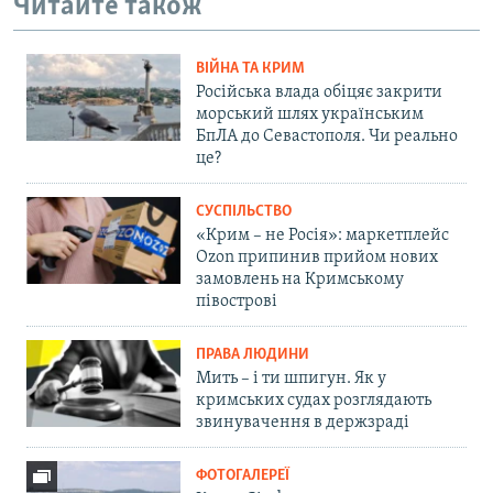
Читайте також
ВІЙНА ТА КРИМ
Російська влада обіцяє закрити
морський шлях українським
БпЛА до Севастополя. Чи реально
це?
СУСПІЛЬСТВО
«Крим – не Росія»: маркетплейс
Ozon припинив прийом нових
замовлень на Кримському
півострові
ПРАВА ЛЮДИНИ
Мить – і ти шпигун. Як у
кримських судах розглядають
звинувачення в держзраді
ФОТОГАЛЕРЕЇ