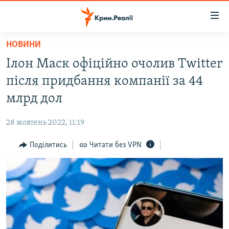
Доступність
посилання
Перейти
НОВИНИ
до
НОВИНИ
Ілон Маск офіційно очолив Twitter
основного
ВОДА.КРИМ
матеріалу
після придбання компанії за 44
ВІДЕО ТА ФОТО
Перейти
млрд дол
до
ПОЛІТИКА
основної
28 жовтень 2022, 11:19
БЛОГИ
навігації
Перейти
Поділитись
Читати без VPN
ПОГЛЯД
до
ІНТЕРВ'Ю
пошуку
ВСЕ ЗА ДЕНЬ
СПЕЦПРОЕКТИ
ЯК ОБІЙТИ БЛОКУВАННЯ
ДЕПОРТАЦІЯ