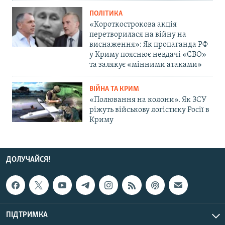
ПОЛІТИКА
«Короткострокова акція
перетворилася на війну на
виснаження»: Як пропаганда РФ
у Криму пояснює невдачі «СВО»
та залякує «мінними атаками»
ВІЙНА ТА КРИМ
«Полювання на колони». Як ЗСУ
ріжуть військову логістику Росії в
Криму
ДОЛУЧАЙСЯ!
ПІДТРИМКА