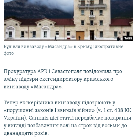
ВІДЕОУРОКИ «ELIFBE»
Русский
СВІДЧЕННЯ ОКУПАЦІЇ
Qırımtatar
УКРАЇНСЬКА ПРОБЛЕМА КРИМУ
ДОЛУЧАЙСЯ!
ІНФОГРАФІКА
Будівля винзаводу «Масандра» в Криму, ілюстративне
фото
Усі сайти RFE/RL
Прокуратура АРК і Севастополя повідомила про
зміну підозри ексгендиректору кримського
винзаводу «Масандра».
Тепер екскерівника винзаводу підозрюють у
«порушенні законів і звичаїв війни» (ч. 1 ст. 438 КК
України). Санкція цієї статті передбачає покарання
у вигляді позбавлення волі на строк від восьми до
дванадцяти років.