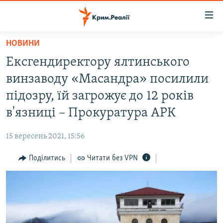
Доступність
посилання
Перейти
НОВИНИ
до
НОВИНИ
Ексгендиректору ялтинського
основного
ВОДА.КРИМ
матеріалу
винзаводу «Масандра» посилили
ВІДЕО ТА ФОТО
Перейти
підозру, їй загрожує до 12 років
до
ПОЛІТИКА
в'язниці – Прокуратура АРК
основної
БЛОГИ
навігації
15 вересень 2021, 15:56
Перейти
ПОГЛЯД
до
Поділитись
Читати без VPN
ІНТЕРВ'Ю
пошуку
ВСЕ ЗА ДЕНЬ
СПЕЦПРОЕКТИ
ЯК ОБІЙТИ БЛОКУВАННЯ
ДЕПОРТАЦІЯ