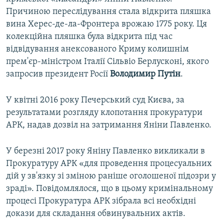
Причиною переслідування стала відкрита пляшка
вина Херес-де-ла-Фронтера врожаю 1775 року. Ця
колекційна пляшка була відкрита під час
відвідування анексованого Криму колишнім
прем'єр-міністром Італії Сільвіо Берлусконі, якого
запросив президент Росії
Володимир Путін
.
У квітні 2016 року Печерський суд Києва, за
результатами розгляду клопотання прокуратури
АРК, надав дозвіл на затримання Яніни Павленко.
У березні 2017 року Яніну Павленко викликали в
Прокуратуру АРК «для проведення процесуальних
дій у зв'язку зі зміною раніше оголошеної підозри у
зраді». Повідомлялося, що в цьому кримінальному
процесі Прокуратура АРК зібрала всі необхідні
докази для складання обвинувальних актів.