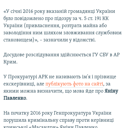
«У січні 2016 року вказаній громадянці України
було повідомлено про підозру за ч. 5 ст. 191 КК
України (привласнення, розтрата майна або
заволодіння ним шляхом зловживання службовим
становищем)», – зазначили у відомстві.
Досудове розслідування здійснюється ГУ СБУ в АР
Крим.
У Прокуратурі АРК не називають ім'я і прізвище
екскерівниці, але
публікують фото на сайті
, за
якими можна визначити, що мова йде про
Яніну
Павленко
.
На початку 2016 року Генпрокуратура України
порушила кримінальну справу проти керівниці
кримської «Масандри» Яніни Павленко.