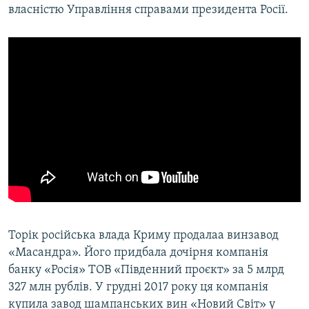
власністю Управління справами президента Росії.
Торік російська влада Криму продалаа винзавод
«Масандра». Його придбала дочірня компанія
банку «Росія» ТОВ «Південний проєкт» за 5 млрд
327 млн рублів. У грудні 2017 року ця компанія
купила завод шампанських вин «Новий Світ» у