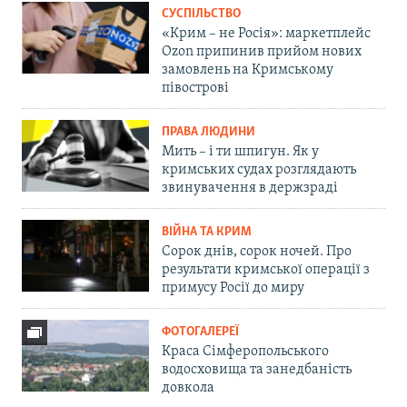
СУСПІЛЬСТВО
«Крим – не Росія»: маркетплейс
Ozon припинив прийом нових
замовлень на Кримському
півострові
ПРАВА ЛЮДИНИ
Мить – і ти шпигун. Як у
кримських судах розглядають
звинувачення в держзраді
ВІЙНА ТА КРИМ
Сорок днів, сорок ночей. Про
результати кримської операції з
примусу Росії до миру
ФОТОГАЛЕРЕЇ
Краса Сімферопольського
водосховища та занедбаність
довкола