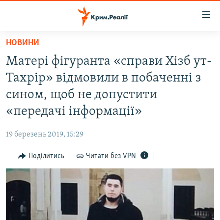
Доступність
посилання
Перейти
НОВИНИ
до
НОВИНИ
Матері фігуранта «справи Хізб ут-
основного
ВОДА.КРИМ
матеріалу
Тахрір» відмовили в побаченні з
ВІДЕО ТА ФОТО
Перейти
сином, щоб не допустити
до
ПОЛІТИКА
«передачі інформації»
основної
БЛОГИ
навігації
19 березень 2019, 15:29
Перейти
ПОГЛЯД
до
Поділитись
Читати без VPN
ІНТЕРВ'Ю
пошуку
ВСЕ ЗА ДЕНЬ
СПЕЦПРОЕКТИ
ЯК ОБІЙТИ БЛОКУВАННЯ
ДЕПОРТАЦІЯ