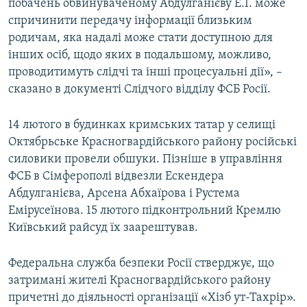
побачень обвинуваченому Абдулганієву Е.І. може
спричинити передачу інформації близьким
родичам, яка надалі може стати доступною для
інших осіб, щодо яких в подальшому, можливо,
проводитимуть слідчі та інші процесуальні дії», –
сказано в документі Слідчого відділу ФСБ Росії.
14 лютого в будинках кримських татар у селищі
Октябрьське Красногвардійського району російські
силовики провели обшуки. Пізніше в управління
ФСБ в Сімферополі відвезли Ескендера
Абдулганієва, Арсена Абхаїрова і Рустема
Емірусеїнова. 15 лютого підконтрольний Кремлю
Київський райсуд їх заарештував.
Федеральна служба безпеки Росії стверджує, що
затримані жителі Красногвардійського району
причетні до діяльності організації «Хізб ут-Тахрір».