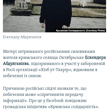
ВІДЕОУРОКИ «ELIFBE»
Русский
СВІДЧЕННЯ ОКУПАЦІЇ
Qırımtatar
УКРАЇНСЬКА ПРОБЛЕМА КРИМУ
ДОЛУЧАЙСЯ!
ІНФОГРАФІКА
Ескендер Абдулганієв
Матері затриманого російськими силовиками
Усі сайти RFE/RL
жителя кримського селища Октябрьське
Ескендера
Абдулганієва
, підозрюваного в участі у забороненій
в Росії організації «Хізб ут-Тахрір», відмовили в
побаченні із сином.
Причиною російські слідчі назвали те, що
побачення може «спричинити передачу
інформації». Про це у Facebook повідомляє
громадська ініціатива «Кримська солідарність».