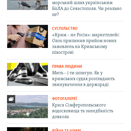
морський шлях українським
БпЛА до Севастополя. Чи реально
це?
СУСПІЛЬСТВО
«Крим – не Росія»: маркетплейс
Ozon припинив прийом нових
замовлень на Кримському
півострові
ПРАВА ЛЮДИНИ
Мить – і ти шпигун. Як у
кримських судах розглядають
звинувачення в держзраді
ФОТОГАЛЕРЕЇ
Краса Сімферопольського
водосховища та занедбаність
довкола