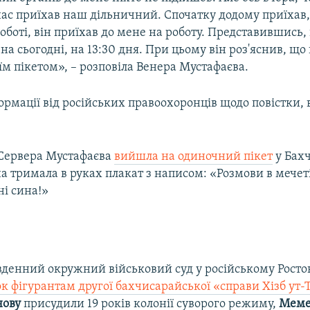
ас приїхав наш дільничний. Спочатку додому приїхав, 
роботі, він приїхав до мене на роботу. Представившись,
на сьогодні, на 13:30 дня. При цьому він роз'яснив, що ц
оїм пікетом», – розповіла Венера Мустафаєва.
ормації від російських правоохоронців щодо повістки, 
Сервера Мустафаєва
вийшла на одиночний пікет
у Бахч
на тримала в руках плакат з написом: «Розмови в мечеті
ні сина!»
івденний окружний військовий суд у російському Росто
к фігурантам другої бахчисарайської «справи Хізб ут-
нову
присудили 19 років колонії суворого режиму,
Меме