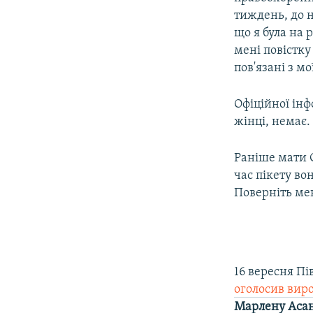
тиждень, до н
що я була на 
мені повістку 
пов'язані з м
Офіційної інф
жінці, немає.
Раніше мати 
час пікету во
Поверніть ме
16 вересня П
оголосив виро
Марлену Аса