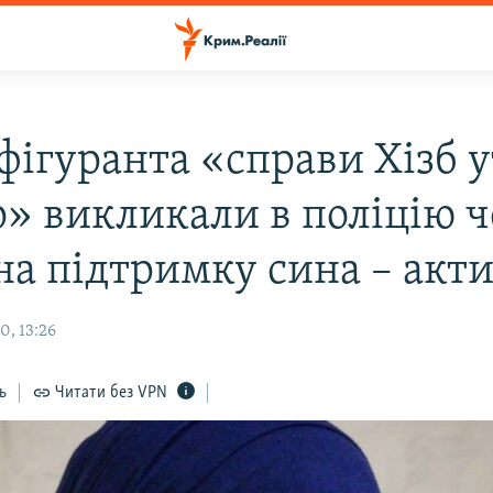
фігуранта «справи Хізб у
р» викликали в поліцію ч
на підтримку сина – акт
0, 13:26
ь
Читати без VPN