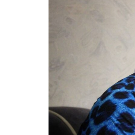
ВІДЕОУРОКИ «ELIFBE»
СВІДЧЕННЯ ОКУПАЦІЇ
УКРАЇНСЬКА ПРОБЛЕМА КРИМУ
ІНФОГРАФІКА