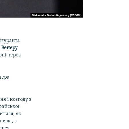
фігуранта
 Венеру
оні через
нера
я і незгоду з
райської
итися, як
тояла, з
ерез