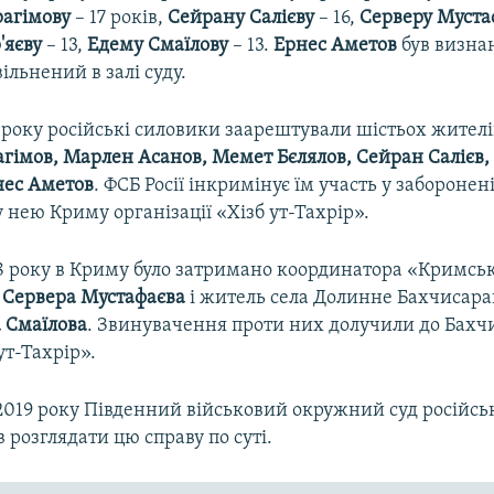
рагімову
– 17 років,
Сейрану Салієву
– 16,
Серверу Муста
'яєву
– 13,
Едему Смаїлову
– 13.
Ернес Аметов
був визна
ільнений в залі суду.
 року російські силовики заарештували шістьох жителі
агімов, Марлен Асанов, Мемет Бєлялов, Сейран Салієв,
ес Аметов
. ФСБ Росії інкримінує їм участь у забороненій
нею Криму організації «Хізб ут-Тахрір».
18 року в Криму було затримано координатора «Кримськ
»
Сервера Мустафаєва
і житель села Долинне Бахчисара
 Смаїлова
. Звинувачення проти них долучили до Бахч
ут-Тахрір».
2019 року Південний військовий окружний суд російськ
 розглядати цю справу по суті.