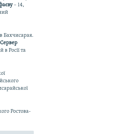
фаєву
– 14,
ний
в Бахчисарая.
 Сервер
 в Росії та
ої
йського
исарайської
ого Ростова-