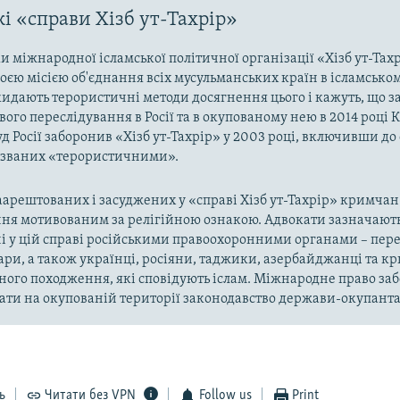
і «справи Хізб ут-Тахрір»
 міжнародної ісламської політичної організації «Хізб ут-Тах
оєю місією об'єднання всіх мусульманських країн в ісламськом
кидають терористичні методи досягнення цього і кажуть, що з
ого переслідування в Росії та в окупованому нею в 2014 році 
д Росії заборонив «Хізб ут-Тахрір» у 2003 році, включивши до
названих «терористичними».
арештованих і засуджених у «справі Хізб ут-Тахрір» кримчан
ня мотивованим за релігійною ознакою. Адвокати зазначають
і у цій справі російськими правоохоронними органами – пер
ари, а також українці, росіяни, таджики, азербайджанці та 
ного походження, які сповідують іслам. Міжнародне право за
ти на окупованій території законодавство держави-окупанта
ь
Читати без VPN
Follow us
Print