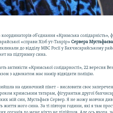
 координаторів об'єднання «Кримська солідарність», 
арайської «справи Хізб ут-Тахрір»
Сервера Мустафаєва
икликали до відділу МВС Росії у Бахчисарайському рай
кет на підтримку сина.
ть активісти «Кримської солідарності», 22 вересня Ве
зом з адвокатом має намір відвідати поліцію.
вийшла на одиночний пікет – висловити своє запереченн
роком кримським татарам, фігурантам другої бахчиса
яких мій син, Мустафаєв Сервер. Я не можу мовчки див
 життя мого сина. За ті півтори години, які я там прос
х органів до мене ніхто не підійшов. Але ось вчора, ч