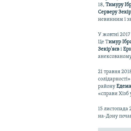
18,
Тимуру Іб
Серверу Зекір
невинним і зв
У жовтні 2017
Це Т
имур Ібр
Зекір'яєв
і
Ерн
анексованому 
21 травня 20
солідарності
району
Едема
«справи Хізб 
15 листопада 
на-Дону почав