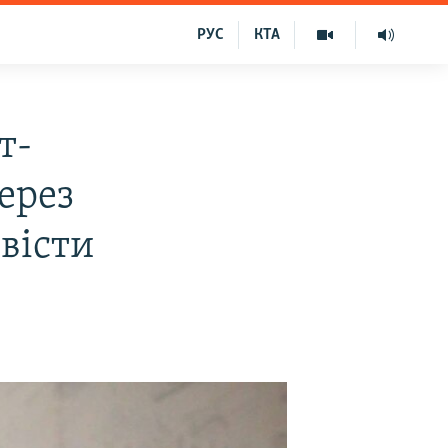
РУС
КТА
т-
ерез
ивісти