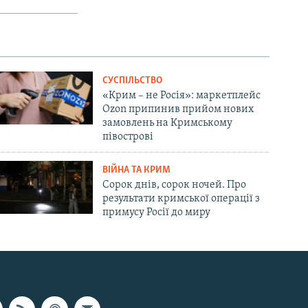
СУСПІЛЬСТВО
«Крим – не Росія»: маркетплейс
Ozon припинив прийом нових
замовлень на Кримському
півострові
ВІЙНА ТА КРИМ
Сорок днів, сорок ночей. Про
результати кримської операції з
примусу Росії до миру