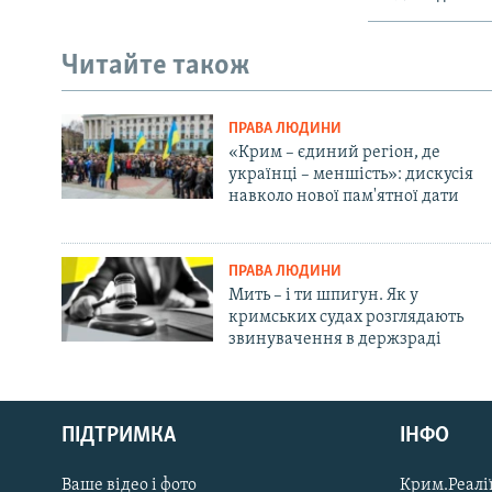
Читайте також
ПРАВА ЛЮДИНИ
«Крим – єдиний регіон, де
українці – меншість»: дискусія
навколо нової пам'ятної дати
ПРАВА ЛЮДИНИ
Мить – і ти шпигун. Як у
кримських судах розглядають
звинувачення в держзраді
Русский
ПІДТРИМКА
ІНФО
Qırımtatar
Ваше відео і фото
Крим.Реалії