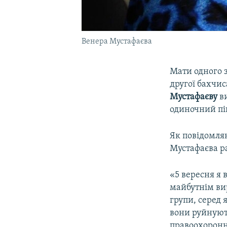
Венера Мустафаєва
Мати одного з
другої бахчис
Мустафаєву
в
одиночний пі
Як повідомляю
Мустафаєва ра
«5 вересня я 
майбутнім ви
групи, серед 
вони руйнують
правоохоронни