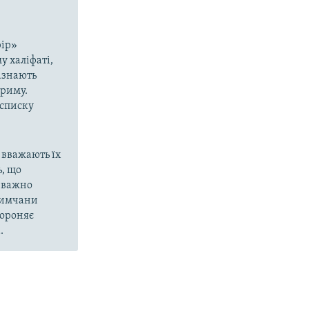
рір»
у халіфаті,
азнають
Криму.
 списку
 вважають їх
, що
еважно
кримчани
бороняє
.