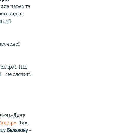
але через те
 він видав
і дії
врученої
исараї. Під
 – не злочин!
ві-на-Дону
Тахрір»
. Так,
ту Бєлялову
–