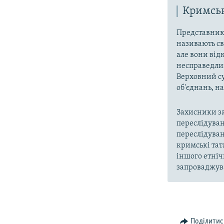
Кримськ
Представники
називають св
але вони від
несправедлив
Верховний су
об'єднань, 
Захисники за
переслідуван
переслідуван
кримські тат
іншого етніч
запроваджува
Поділитис