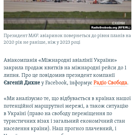
ВІДЕОУРОКИ «ELIFBE»
Русский
СВІДЧЕННЯ ОКУПАЦІЇ
Qırımtatar
УКРАЇНСЬКА ПРОБЛЕМА КРИМУ
Президент МАУ: авіаринок повернеться до рівня планів на
ДОЛУЧАЙСЯ!
ІНФОГРАФІКА
2020 рік не раніше, ніж у 2023 році
Авіакомпанія «Міжнародні авіалінії України»
Усі сайти RFE/RL
закрила продаж квитків на міжнародні рейси до 1
липня. Про це повідомив президент компанії
Євгеній Дихне
у Facebook, інформує
Радіо Свобода
.
«Ми аналізуємо те, що відбувається в країнах нашої
потенційної маршрутної мережі, а також ситуацію
в Україні (право на свободу переміщення по
туристичних візах і загальний економічний стан
населення країни). Наш прогноз плачевний, і