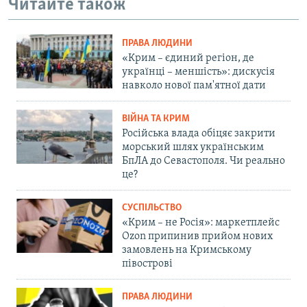
Читайте також
ПРАВА ЛЮДИНИ
«Крим – єдиний регіон, де
українці – меншість»: дискусія
навколо нової пам'ятної дати
ВІЙНА ТА КРИМ
Російська влада обіцяє закрити
морський шлях українським
БпЛА до Севастополя. Чи реально
це?
СУСПІЛЬСТВО
«Крим – не Росія»: маркетплейс
Ozon припинив прийом нових
замовлень на Кримському
півострові
ПРАВА ЛЮДИНИ