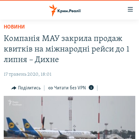
Доступність
посилання
Перейти
НОВИНИ
до
НОВИНИ
Компанія МАУ закрила продаж
основного
ВОДА.КРИМ
матеріалу
квитків на міжнародні рейси до 1
ВІДЕО ТА ФОТО
Перейти
липня – Дихне
до
ПОЛІТИКА
основної
17 травень 2020, 18:01
БЛОГИ
навігації
Перейти
Поділитись
Читати без VPN
ПОГЛЯД
до
ІНТЕРВ'Ю
пошуку
ВСЕ ЗА ДЕНЬ
СПЕЦПРОЕКТИ
ЯК ОБІЙТИ БЛОКУВАННЯ
ДЕПОРТАЦІЯ