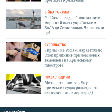
прогодує | Крим.Реалії
ВІЙНА ТА КРИМ
Російська влада обіцяє закрити
морський шлях українським
БпЛА до Севастополя. Чи реально
це?
СУСПІЛЬСТВО
«Крим – не Росія»: маркетплейс
Ozon припинив прийом нових
замовлень на Кримському
півострові
ПРАВА ЛЮДИНИ
Мить – і ти шпигун. Як у
кримських судах розглядають
звинувачення в держзраді