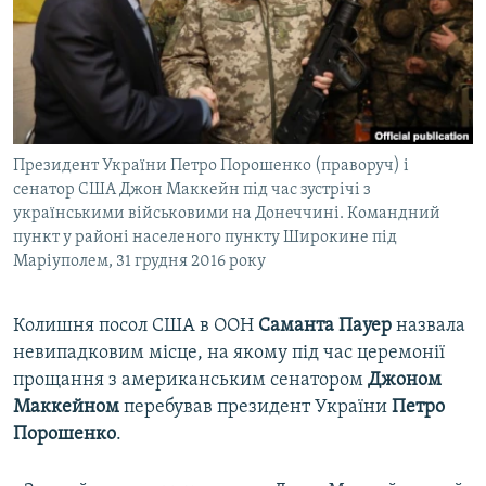
ВІДЕОУРОКИ «ELIFBE»
Русский
СВІДЧЕННЯ ОКУПАЦІЇ
Qırımtatar
УКРАЇНСЬКА ПРОБЛЕМА КРИМУ
ДОЛУЧАЙСЯ!
ІНФОГРАФІКА
Президент України Петро Порошенко (праворуч) і
сенатор США Джон Маккейн під час зустрічі з
українськими військовими на Донеччині. Командний
Усі сайти RFE/RL
пункт у районі населеного пункту Широкине під
Маріуполем, 31 грудня 2016 року
Колишня посол США в ООН
Саманта Пауер
назвала
невипадковим місце, на якому під час церемонії
прощання з американським сенатором
Джоном
Маккейном
перебував президент України
Петро
Порошенко
.