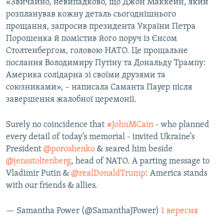
«Звичайно, невипадково, що Джон Маккейн, який
розпланував кожну деталь сьогоднішнього
прощання, запросив президента України Петра
Порошенка й помістив його поруч із Єнсом
Столтенберґом, головою НАТО. Це прощальне
послання Володимиру Путіну та Дональду Трампу:
Америка солідарна зі своїми друзями та
союзниками», – написала Саманта Пауер після
завершення жалобної церемонії.
Surely no coincidence that
#JohnMCain
- who planned
every detail of today’s memorial - invited Ukraine’s
President
@poroshenko
& seared him beside
@jensstoltenberg
, head of NATO. A parting message to
Vladimir Putin &
@realDonaldTrump
: America stands
with our friends & allies.
— Samantha Power (@SamanthaJPower)
1 вересня