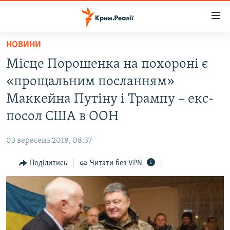
Доступність
посилання
Перейти
НОВИНИ
до
НОВИНИ
Місце Порошенка на похороні є
основного
ВОДА.КРИМ
матеріалу
«прощальним посланням»
ВІДЕО ТА ФОТО
Перейти
Маккейна Путіну і Трампу – екс-
до
ПОЛІТИКА
посол США в ООН
основної
БЛОГИ
навігації
03 вересень 2018, 08:37
Перейти
ПОГЛЯД
до
Поділитись
Читати без VPN
ІНТЕРВ'Ю
пошуку
ВСЕ ЗА ДЕНЬ
СПЕЦПРОЕКТИ
ЯК ОБІЙТИ БЛОКУВАННЯ
ДЕПОРТАЦІЯ