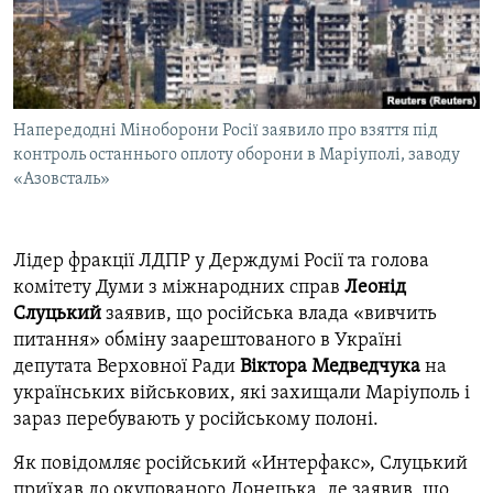
ВІДЕОУРОКИ «ELIFBE»
Русский
СВІДЧЕННЯ ОКУПАЦІЇ
Qırımtatar
УКРАЇНСЬКА ПРОБЛЕМА КРИМУ
Напередодні Міноборони Росії заявило про взяття під
ДОЛУЧАЙСЯ!
ІНФОГРАФІКА
контроль останнього оплоту оборони в Маріуполі, заводу
«Азовсталь»
Усі сайти RFE/RL
Лідер фракції ЛДПР у Держдумі Росії та голова
комітету Думи з міжнародних справ
Леонід
Слуцький
заявив, що російська влада «вивчить
питання» обміну заарештованого в Україні
депутата Верховної Ради
Віктора Медведчука
на
українських військових, які захищали Маріуполь і
зараз перебувають у російському полоні.
Як повідомляє російський «Интерфакс», Слуцький
приїхав до окупованого Донецька, де заявив, що