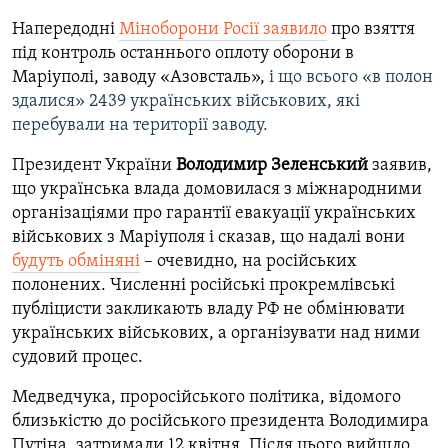
Напередодні
Міноборони Росії заявило
про взяття
під контроль останнього оплоту оборони в
Маріуполі, заводу «Азовсталь»,
і що всього «в полон
здалися» 2439 українських військових, які
перебували на території заводу.
Президент України
Володимир Зеленський
заявив,
що українська влада домовилася з міжнародними
організаціями про гарантії евакуації українських
військових з Маріуполя і сказав, що надалі вони
будуть обміняні
– очевидно, на російських
полонених. Численні російські прокремлівські
публіцисти закликають владу РФ не обмінювати
українських військових, а організувати над ними
судовий процес.
Медведчука, проросійського політика, відомого
близькістю до російського президента Володимира
Путіна, затримали 12 квітня. Після цього вийшло