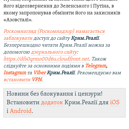
його відеозвернення до Зеленського і Путіна, в
якому запропонував обміняти його на захисників
«Азовсталі».
Роскомнагляд (Роскомнадзор) намагається
заблокувати
доступ до сайту
Крим.Реалії
.
Безперешкодно читати Крим.Реалії можна за
допомогою
дзеркального сайту
:
https://dfs0qrmo00d6u.cloudfront.net
. Також
слідкуйте за основними подіями в
Telegram
,
Instagram
та
Viber
Крим.Реалії
. Рекомендуємо вам
встановити
VPN
.
Новини без блокування і цензури!
Встановити
додаток
Крим.Реалії для
iOS
і
Android
.