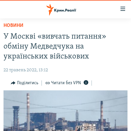
Доступність
посилання
Перейти
НОВИНИ
до
НОВИНИ
У Москві «вивчать питання»
основного
ВОДА.КРИМ
матеріалу
обміну Медведчука на
ВІДЕО ТА ФОТО
Перейти
українських військових
до
ПОЛІТИКА
основної
22 травень 2022, 13:12
БЛОГИ
навігації
Перейти
Поділитись
Читати без VPN
ПОГЛЯД
до
ІНТЕРВ'Ю
пошуку
ВСЕ ЗА ДЕНЬ
СПЕЦПРОЕКТИ
ЯК ОБІЙТИ БЛОКУВАННЯ
ДЕПОРТАЦІЯ