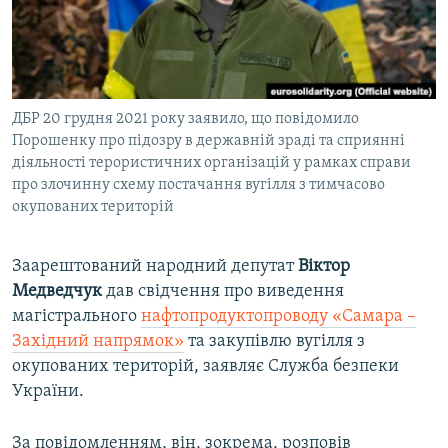
ВІДЕОУРОКИ «ELIFBE»
Русский
СВІДЧЕННЯ ОКУПАЦІЇ
Qırımtatar
УКРАЇНСЬКА ПРОБЛЕМА КРИМУ
ДБР 20 грудня 2021 року заявило, що повідомило
ДОЛУЧАЙСЯ!
ІНФОГРАФІКА
Порошенку про підозру в державній зраді та сприянні
діяльності терористичних організацій у рамках справи
про злочинну схему постачання вугілля з тимчасово
окупованих територій
Усі сайти RFE/RL
Заарештований народний депутат
Віктор
Медведчук
дав свідчення про виведення
магістрального
нафтопродуктопроводу «Самара –
Західний напрямок»
та закупівлю вугілля з
окупованих територій, заявляє Служба безпеки
України.
За повідомленням, він, зокрема, розповів