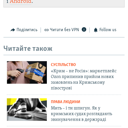
і
Android
.
Поділитись
Читати без VPN
Follow us
Читайте також
СУСПІЛЬСТВО
«Крим – не Росія»: маркетплейс
Ozon припинив прийом нових
замовлень на Кримському
півострові
ПРАВА ЛЮДИНИ
Мить – і ти шпигун. Як у
кримських судах розглядають
звинувачення в держзраді