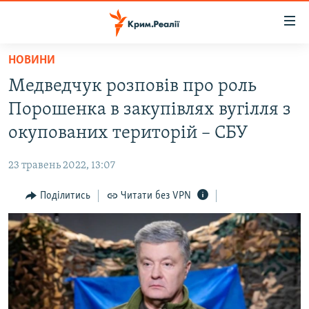
Доступність
посилання
Перейти
НОВИНИ
до
НОВИНИ
Медведчук розповів про роль
основного
ВОДА.КРИМ
матеріалу
Порошенка в закупівлях вугілля з
ВІДЕО ТА ФОТО
Перейти
окупованих територій – СБУ
до
ПОЛІТИКА
основної
23 травень 2022, 13:07
БЛОГИ
навігації
Перейти
Поділитись
Читати без VPN
ПОГЛЯД
до
ІНТЕРВ'Ю
пошуку
ВСЕ ЗА ДЕНЬ
СПЕЦПРОЕКТИ
ЯК ОБІЙТИ БЛОКУВАННЯ
ДЕПОРТАЦІЯ