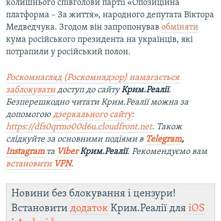
колишнього співголови партії «Опозиційна
платформа – За життя», народного депутата Віктора
Медведчука. Згодом він запропонував
обміняти
кума російського президента на українців, які
потрапили у російський полон.
Роскомнагляд (Роскомнадзор) намагається
заблокувати
доступ до сайту
Крим.Реалії
.
Безперешкодно читати Крим.Реалії можна за
допомогою
дзеркального сайту
:
https://dfs0qrmo00d6u.cloudfront.net
. Також
слідкуйте за основними подіями в
Telegram
,
Instagram
та
Viber
Крим.Реалії
. Рекомендуємо вам
встановити
VPN
.
Новини без блокування і цензури!
Встановити
додаток
Крим.Реалії для
iOS