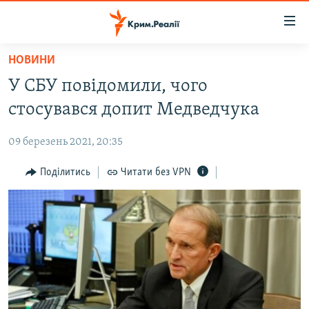
Доступність
посилання
Перейти
НОВИНИ
до
НОВИНИ
У СБУ повідомили, чого
основного
ВОДА.КРИМ
матеріалу
стосувався допит Медведчука
ВІДЕО ТА ФОТО
Перейти
до
09 березень 2021, 20:35
ПОЛІТИКА
основної
БЛОГИ
Поділитись
Читати без VPN
навігації
Перейти
ПОГЛЯД
до
ІНТЕРВ'Ю
пошуку
ВСЕ ЗА ДЕНЬ
СПЕЦПРОЕКТИ
ЯК ОБІЙТИ БЛОКУВАННЯ
ДЕПОРТАЦІЯ