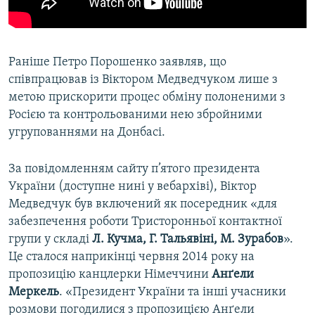
Раніше Петро Порошенко заявляв, що
співпрацював із Віктором Медведчуком лише з
метою прискорити процес обміну полоненими з
Росією та контрольованими нею збройними
угрупованнями на Донбасі.
За повідомленням сайту п’ятого президента
України (доступне нині у вебархіві), Віктор
Медведчук був включений як посередник «для
забезпечення роботи Тристоронньої контактної
групи у складі
Л. Кучма, Г. Тальявіні, М. Зурабов
».
Це сталося наприкінці червня 2014 року на
пропозицію канцлерки Німеччини
Анґели
Меркель
. «Президент України та інші учасники
розмови погодилися з пропозицією Анґели