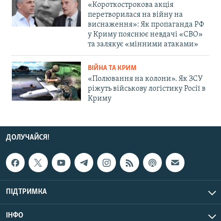
«Короткострокова акція
перетворилася на війну на
виснаження»: Як пропаганда РФ
у Криму пояснює невдачі «СВО»
та залякує «мінними атаками»
ВІЙНА ТА КРИМ
«Полювання на колони». Як ЗСУ
ріжуть військову логістику Росії в
Криму
ДОЛУЧАЙСЯ!
ПІДТРИМКА
ІНФО