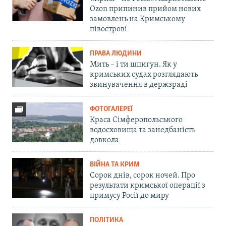
Ozon припинив прийом нових
замовлень на Кримському
півострові
ПРАВА ЛЮДИНИ
Мить – і ти шпигун. Як у
кримських судах розглядають
звинувачення в держзраді
ФОТОГАЛЕРЕЇ
Краса Сімферопольського
водосховища та занедбаність
довкола
ВІЙНА ТА КРИМ
Сорок днів, сорок ночей. Про
результати кримської операції з
примусу Росії до миру
ПОЛІТИКА