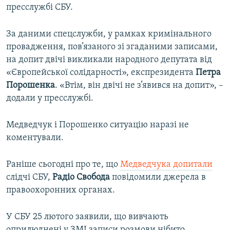
пресслужбі СБУ.
За даними спецслужби, у рамках кримінального
провадження, пов’язаного зі згаданими записами,
на допит двічі викликали народного депутата від
«Європейської солідарності», експрезидента
Петра
Порошенка
. «Втім, він двічі не з’явився на допит», –
додали у пресслужбі.
Медведчук і Порошенко ситуацію наразі не
коментували.
Раніше сьогодні про те, що
Медведчука допитали
слідчі СБУ,
Радіо Свобода
повідомили джерела в
правоохоронних органах.
У СБУ 25 лютого заявили, що вивчають
оприлюднені у ЗМІ записи розмови нібито