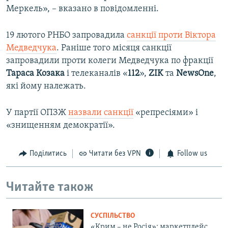
Меркель», – вказано в повідомленні.
19 лютого РНБО запровадила
санкції проти Віктора
Медведчука
. Раніше того місяця санкції
запровадили проти колеги Медведчука по фракції
Тараса Козака
і телеканалів «
112
»,
ZIK
та
NewsOne
,
які йому належать.
У партії ОПЗЖ
назвали санкції
«репресіями» і
«знищенням демократії».
Поділитись
Читати без VPN
Follow us
Читайте також
СУСПІЛЬСТВО
«Крим – не Росія»: маркетплейс