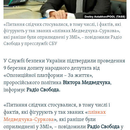
ВІДЕОУРОКИ «ELIFBE»
Русский
СВІДЧЕННЯ ОКУПАЦІЇ
Qırımtatar
«Питання слідчих стосувалися, в тому числі, і фактів, які
УКРАЇНСЬКА ПРОБЛЕМА КРИМУ
фігурують у так званих «плівках Медведчука-Суркова»,
ДОЛУЧАЙСЯ!
ІНФОГРАФІКА
які раніше були оприлюднені у ЗМІ», – повідомили Радіо
Свобода у пресслужбі СБУ
У Службі безпеки України підтвердили проведення
Усі сайти RFE/RL
9 березня допиту народного депутата від
«Опозиційної платформи – За життя»,
проросійського політика
Віктора Медведчука
,
інформує
Радіо Свобода.
«Питання слідчих стосувалися, в тому числі і
фактів, які фігурують у так званих «
плівках
Медведчука-Суркова
», які раніше були
оприлюднені у ЗМІ», – повідомили
Радіо Свобода
у