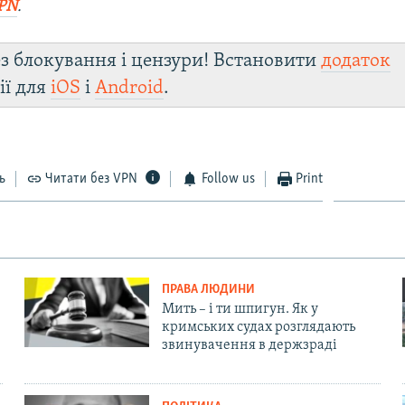
PN
.
з блокування і цензури! Встановити
додаток
ії для
iOS
і
Android
.
ь
Читати без VPN
Follow us
Print
ПРАВА ЛЮДИНИ
Мить – і ти шпигун. Як у
кримських судах розглядають
звинувачення в держзраді