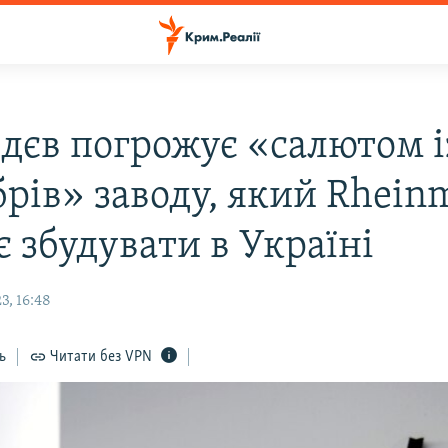
дєв погрожує «салютом і
рів» заводу, який Rheinm
 збудувати в Україні
3, 16:48
ь
Читати без VPN