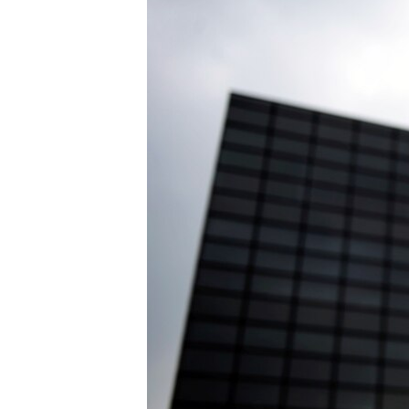
ВІДЕОУРОКИ «ELIFBE»
СВІДЧЕННЯ ОКУПАЦІЇ
УКРАЇНСЬКА ПРОБЛЕМА КРИМУ
ІНФОГРАФІКА