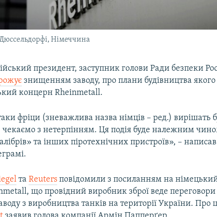
 Дюссельдорфі, Німеччина
ійський президент, заступник голови Ради безпеки Ро
рожує
знищенням заводу, про плани будівництва якого 
ький концерн Rheinmetall.
аки фріци (зневажлива назва німців – ред.) вирішать б
 чекаємо з нетерпінням. Ця подія буде належним чино
алібрів» та інших піротехнічних пристроїв», – написа
еграмі.
iegel
та
Reuters
повідомили з посиланням на німецьки
nmetall, що провідний виробник зброї веде переговори
аводу з виробництва танків на території України. Про ц
t
заявив голова компанії Армін Папперґер.