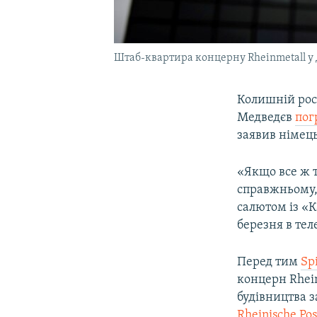
Штаб-квартира концерну Rheinmetall у
Колишній рос
Медведєв
пог
заявив німец
«Якщо все ж т
справжньому,
салютом із «К
березня в тел
Перед тим
Sp
концерн Rhei
будівництва з
Rheinische Pos