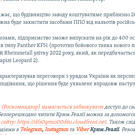
ажає, що будівництво заводу коштуватиме приблизно 2
ожна буде захистити засобами ППО від нальотів російськ
нозами, підприємство зможе випускати на рік до 400 о
в типу Panther KF51 (прототип бойового танка нового п
 Rheinmetall улітку 2022 року, який, як передбачаєтьс
арілі Leopard 2).
арактеризував переговори з урядом України як перспе
подівання, що рішення буде ухвалене впродовж насту
 (Роскомнадзор) намагається заблокувати
доступ до са
 Безперешкодно читати Крим.Реалії можна за допомог
 сайту
:
https://dfs0qrmo00d6u.cloudfront.net
. Також слі
одіями в
Telegram
,
Instagram
та
Viber
Крим.Реалії
. Ре
ко