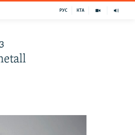
РУС
КТА
з
etall