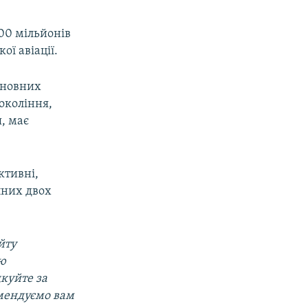
00 мільйонів
ої авіації.
сновних
окоління,
я, має
ктивні,
пних двох
йту
ою
дкуйте за
мендуємо вам