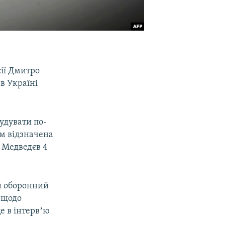
сії Дмитро
в Україні
удувати по-
м відзначена
в Медведєв 4
й оборонний
 щодо
е в інтервʼю