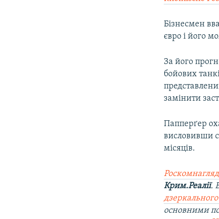
Бізнесмен вв
євро і його м
За його прог
бойових танкі
представлений
замінити заст
Папперґер ох
висловивши с
місяців.
Роскомнагляд
Крим.Реалії
.
дзеркального
основними п