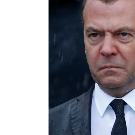
ВІДЕОУРОКИ «ELIFBE»
СВІДЧЕННЯ ОКУПАЦІЇ
УКРАЇНСЬКА ПРОБЛЕМА КРИМУ
ІНФОГРАФІКА