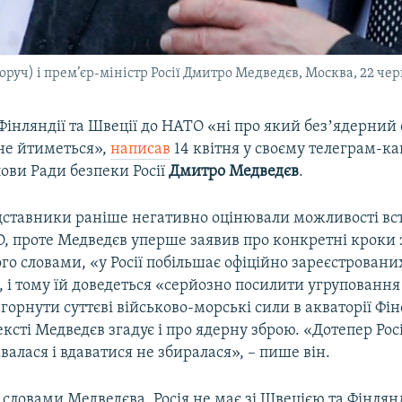
руч) і прем’єр-міністр Росії Дмитро Медведєв, Москва, 22 чер
 Фінляндії та Швеції до НАТО «ні про який безʼядерний 
не йтиметься»,
написав
14 квітня у своєму телеграм-ка
ови Ради безпеки Росії
Дмитро Медведєв
.
едставники раніше негативно оцінювали можливості вс
, проте Медведєв уперше заявив про конкретні кроки 
го словами, «у Росії побільшає офіційно зареєстровани
 і тому їй доведеться «серйозно посилити угрупованн
згорнути суттєві військово-морські сили в акваторії Фін
ксті Медведєв згадує і про ядерну зброю. «Дотепер Рос
авалася і вдаватися не збиралася», – пише він.
 словами Медведєва, Росія не має зі Швецією та Фінлян