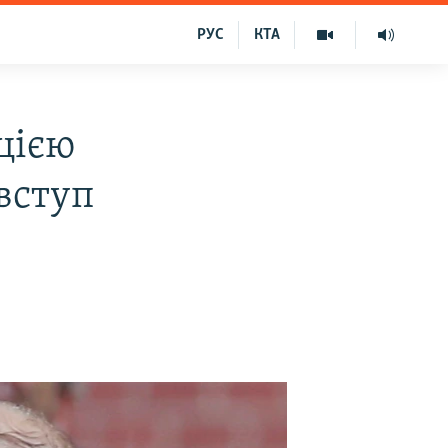
РУС
КТА
цією
 вступ