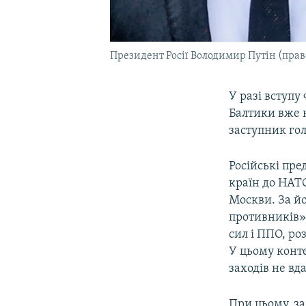
Президент Росії Володимир Путін (право
У разі вступу
Балтики вже 
заступник гол
Російські пр
країн до НАТО
Москви. За йо
противників»,
сил і ППО, ро
У цьому конте
заходів не вд
При цьому, за