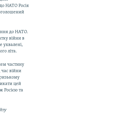
 до НАТО Росія
 оголошений
ання до НАТО.
атку війни в
е ухвалені,
го літа.
лем частину
 час війни
аризькому
ликати цей
ж Росією та
йту