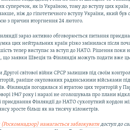
х суперечок, як із Україною, тому до вступу цих країн
накше, ніж до гіпотетичного вступу України, який був
єю з причин вторгнення 24 лютого.
Фінляндії зараз активно обговорюється питання приєдн
мка цих нейтральних країн різко змінилася після поч
ьшість тепер виступає за вступ до НАТО. Рішення поки н
я, що заявки Швеція та Фінляндія можуть подати вже цьо
 Другої світової війни СРСР залишив під своїм контро
иторій, раніше окупованих радянськими військами під
ів. Фінляндія погодилася зі втратою цих територій у П
орі 1947 року і наразі не оголошувала про плани відк
зі приєднання Фінляндії до НАТО сухопутний кордон мі
нсу зросте більш як на тисячу кілометрів.
 (Роскомнадзор) намагається заблокувати
доступ до са