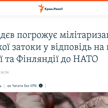
дєв погрожує мілітариза
ої затоки у відповідь на
ї та Фінляндії до НАТО
 16:34
ь
Читати без VPN