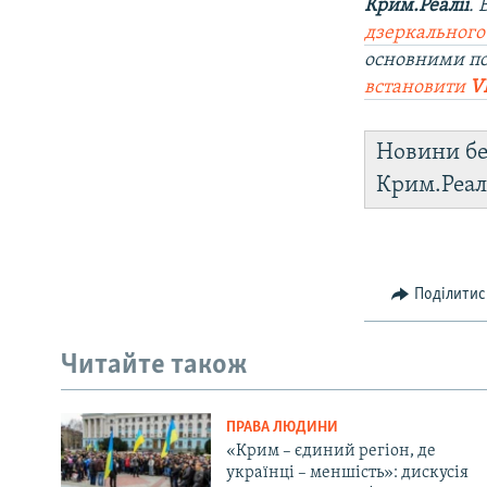
Крим.Реалії
.
дзеркального
основними п
встановити
V
Новини бе
Крим.Реал
Поділитис
Читайте також
ПРАВА ЛЮДИНИ
«Крим – єдиний регіон, де
українці – меншість»: дискусія