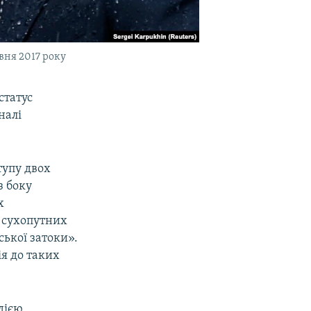
вня 2017 року
статус
налі
тупу двох
з боку
х
я сухопутних
ської затоки».
ія до таких
дією