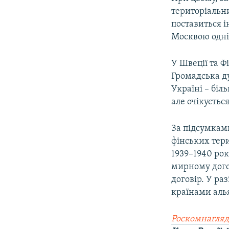
територіальни
поставиться і
Москвою одні
У Швеції та 
Громадська ду
Україні – біл
але очікуєтьс
За підсумками
фінських тер
1939–1940 рок
мирному догов
договір. У ра
країнами алья
Роскомнагляд