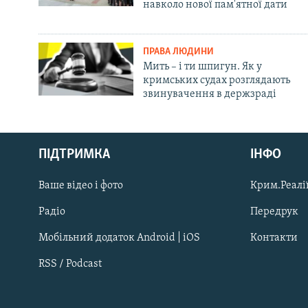
навколо нової пам'ятної дати
ПРАВА ЛЮДИНИ
Мить – і ти шпигун. Як у
кримських судах розглядають
звинувачення в держзраді
Русский
ПІДТРИМКА
ІНФО
Qırımtatar
Ваше відео і фото
Крим.Реалії
ДОЛУЧАЙСЯ!
Радіо
Передрук
Мобільний додаток Android | iOS
Контакти
RSS / Podcast
Усі сайти RFE/RL