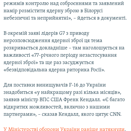
режимів контролю над озброєннями та заявлений
намір розмістити ядерну зброю в Білорусі
небезпечні та неприйнятні», – йдеться в документі.
В окремій заяві лідерів G7 з приводу
нерозповсюдження ядерної зброї ця тема
розкривається докладніше – там наголошується на
важливості «77-річного періоду незастосування
ядерної зброї» та ще раз засуджується
«безвідповідальна ядерна риторика Росії».
Для поставки винищувачів F-16 до України
знадобиться «у найкращому разі кілька місяців»,
заявив міністр ВПС США Френк Кендалл. «Є багато
відкритих можливостей, включно з нашими
партнерами», – сказав Кендалл, якого цитує CNN.
У Міністерстві оборони України раніше натякнули
,