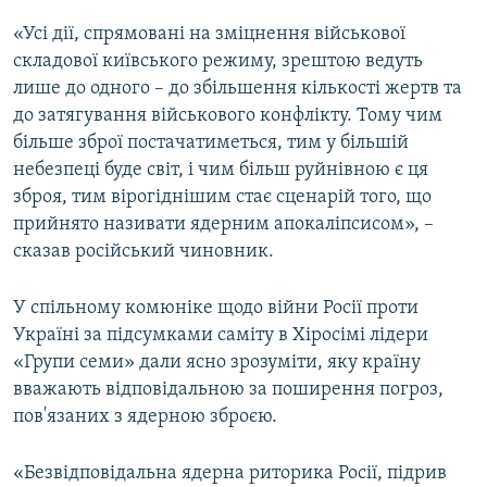
«Усі дії, спрямовані на зміцнення військової
складової київського режиму, зрештою ведуть
лише до одного – до збільшення кількості жертв та
до затягування військового конфлікту. Тому чим
більше зброї постачатиметься, тим у більшій
небезпеці буде світ, і чим більш руйнівною є ця
зброя, тим вірогіднішим стає сценарій того, що
прийнято називати ядерним апокаліпсисом», –
сказав російський чиновник.
У спільному комюніке щодо війни Росії проти
Україні за підсумками саміту в Хіросімі лідери
«Групи семи» дали ясно зрозуміти, яку країну
вважають відповідальною за поширення погроз,
пов'язаних з ядерною зброєю.
«Безвідповідальна ядерна риторика Росії, підрив