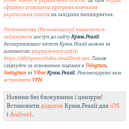
почне навчати українських пілотів.
Це була
перша
офіційно оголошена програма навчання
українських пілотів
на західних винищувачах.
Роскомнагляд (Роскомнадзор) намагається
заблокувати
доступ до сайту
Крим.Реалії
.
Безперешкодно читати Крим.Реалії можна за
допомогою
дзеркального сайту
:
https://dfs0qrmo00d6u.cloudfront.net
. Також
слідкуйте за основними подіями в
Telegram
,
Instagram
та
Viber
Крим.Реалії
. Рекомендуємо вам
встановити
VPN
.
Новини без блокування і цензури!
Встановити
додаток
Крим.Реалії для
iOS
і
Android
.