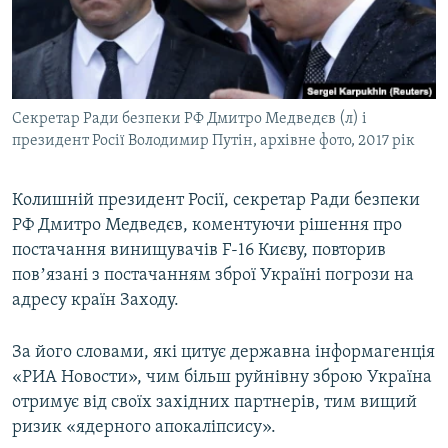
ВІДЕОУРОКИ «ELIFBE»
Русский
СВІДЧЕННЯ ОКУПАЦІЇ
Qırımtatar
УКРАЇНСЬКА ПРОБЛЕМА КРИМУ
Секретар Ради безпеки РФ Дмитро Медведєв (л) і
ДОЛУЧАЙСЯ!
ІНФОГРАФІКА
президент Росії Володимир Путін, архівне фото, 2017 рік
Колишній президент Росії, секретар Ради безпеки
Усі сайти RFE/RL
РФ Дмитро Медведєв, коментуючи рішення про
постачання винищувачів F-16 Києву, повторив
повʼязані з постачанням зброї Україні погрози на
адресу країн Заходу.
За його словами, які цитує державна інформагенція
«РИА Новости», чим більш руйнівну зброю Україна
отримує від своїх західних партнерів, тим вищий
ризик «ядерного апокаліпсису».