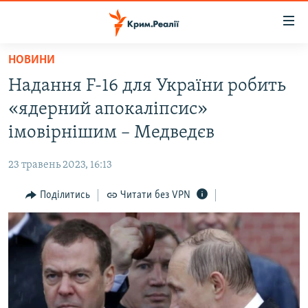
Доступність
посилання
Перейти
НОВИНИ
до
НОВИНИ
Надання F-16 для України робить
основного
ВОДА.КРИМ
матеріалу
«ядерний апокаліпсис»
ВІДЕО ТА ФОТО
Перейти
імовірнішим – Медведєв
до
ПОЛІТИКА
основної
23 травень 2023, 16:13
БЛОГИ
навігації
Перейти
Поділитись
Читати без VPN
ПОГЛЯД
до
ІНТЕРВ'Ю
пошуку
ВСЕ ЗА ДЕНЬ
СПЕЦПРОЕКТИ
ЯК ОБІЙТИ БЛОКУВАННЯ
ДЕПОРТАЦІЯ