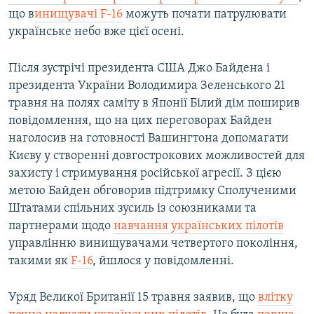
що в
инищувачі F-16
можуть почати патрулювати
українське небо вже цієї осені.
Після зустрічі президента США Джо Байдена і
президента України Володимира Зеленського 21
травня на полях саміту в Японії Білий дім поширив
повідомлення, що на цих переговорах Байден
наголосив на готовності Вашингтона допомагати
Києву у створенні довгострокових можливостей для
захисту і стримування російської агресії. З цією
метою Байден обговорив підтримку Сполученими
Штатами спільних зусиль із союзниками та
партнерами щодо
навчання українських пілотів
управлінню винищувачами четвертого покоління,
такими як
F-16
, йшлося у повідомленні.
Уряд Великої Британії 15 травня заявив, що
влітку