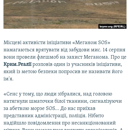
ВІДЕОУРОКИ «ELIFBE»
Русский
СВІДЧЕННЯ ОКУПАЦІЇ
Qırımtatar
УКРАЇНСЬКА ПРОБЛЕМА КРИМУ
ДОЛУЧАЙСЯ!
ІНФОГРАФІКА
Місцеві активісти ініціативи «Меганом SOS»
намагаються врятувати від забудови мис. 14 серпня
вони провели флешмоб на захист Меганома. Про це
Усі сайти RFE/RL
Крим.Реалії
розповів один із учасників ініціативи,
який із метою безпеки попросив не називати його
ім'я.
«Сенс у тому, що люди зібралися, над головою
натягнули шматочки білої тканини, сигналізуючи
за абеткою морзе SOS... До нас приїхав
представник адміністрації, поліція. Нібито
надійшло повідомлення про несанкціонований