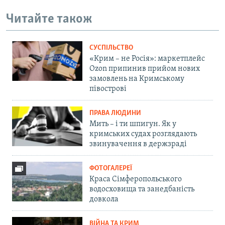
Читайте також
СУСПІЛЬСТВО
«Крим – не Росія»: маркетплейс
Ozon припинив прийом нових
замовлень на Кримському
півострові
ПРАВА ЛЮДИНИ
Мить – і ти шпигун. Як у
кримських судах розглядають
звинувачення в держзраді
ФОТОГАЛЕРЕЇ
Краса Сімферопольського
водосховища та занедбаність
довкола
ВІЙНА ТА КРИМ