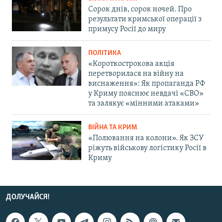
Сорок днів, сорок ночей. Про
результати кримської операції з
примусу Росії до миру
ПОЛІТИКА
«Короткострокова акція
перетворилася на війну на
виснаження»: Як пропаганда РФ
у Криму пояснює невдачі «СВО»
та залякує «мінними атаками»
ВІЙНА ТА КРИМ
«Полювання на колони». Як ЗСУ
ріжуть військову логістику Росії в
Криму
ДОЛУЧАЙСЯ!