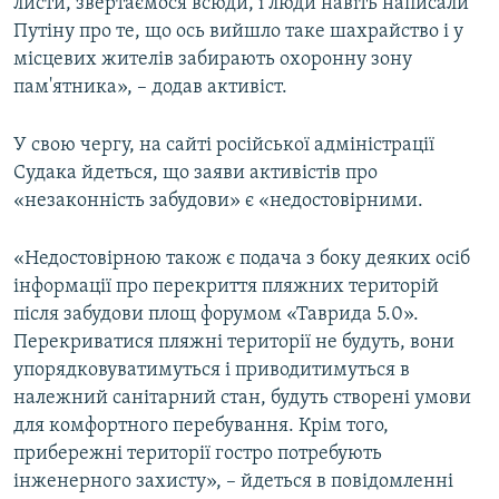
листи, звертаємося всюди, і люди навіть написали
Путіну про те, що ось вийшло таке шахрайство і у
місцевих жителів забирають охоронну зону
пам'ятника», – додав активіст.
У свою чергу, на сайті російської адміністрації
Судака йдеться, що заяви активістів про
«незаконність забудови» є «недостовірними.
«Недостовірною також є подача з боку деяких осіб
інформації про перекриття пляжних територій
після забудови площ форумом «Таврида 5.0».
Перекриватися пляжні території не будуть, вони
упорядковуватимуться і приводитимуться в
належний санітарний стан, будуть створені умови
для комфортного перебування. Крім того,
прибережні території гостро потребують
інженерного захисту», – йдеться в повідомленні