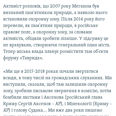
Активіст розповів, що 2007 року Меганом був
визнаний пам'ятником природи, а навколо нього
встановили охоронну зону. Після 2014 року його
перевели, як пам'ятник природи, в російське
правове поле, а охоронну зону, за словами
активіста, обіцяли зробити пізніше. У підсумку це
не врахували, створюючи генеральний план міста.
Тепер міська влада планує розмістити там об'єкти
форуму «Таврида».
«Ми ще в 2017-2018 роках почали звертатися
всюди, в тому числі на громадських слуханнях. Ми
виступили, сказали, щоб там залишили охоронну
зону, зробили письмове звернення в комісію, потім
бомбили листами і Аксенова (російський глава
Криму Сергій Аксенов –
КР
), і Мінекології (Криму –
КР
) і голову Судака... Ми вже два роки пишемо