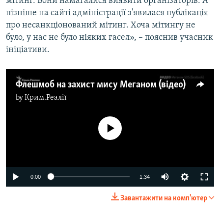
мітинг. Вони намагалися виявити організаторів. А
пізніше на сайті адміністрації з'явилася публікація
про несанкціонований мітинг. Хоча мітингу не
було, у нас не було ніяких гасел», – пояснив учасник
ініціативи.
Флешмоб на захист мису Меганом (відео)
by
Крим.Реалії
No media source currently available
0:00
1:34
Завантажити на комп'ютер