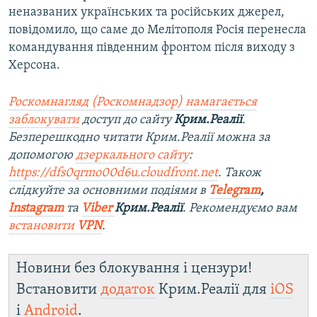
неназваних українських та російських джерел,
повідомило, що саме до Мелітополя Росія перенесла
командування південним фронтом після виходу з
Херсона.
Роскомнагляд (Роскомнадзор) намагається
заблокувати
доступ до сайту
Крим.Реалії
.
Безперешкодно читати Крим.Реалії можна за
допомогою
дзеркального сайту
:
https://dfs0qrmo00d6u.cloudfront.net
. Також
слідкуйте за основними подіями в
Telegram
,
Instagram
та
Viber
Крим.Реалії
. Рекомендуємо вам
встановити
VPN
.
Новини без блокування і цензури!
Встановити
додаток
Крим.Реалії для
iOS
і
Android
.