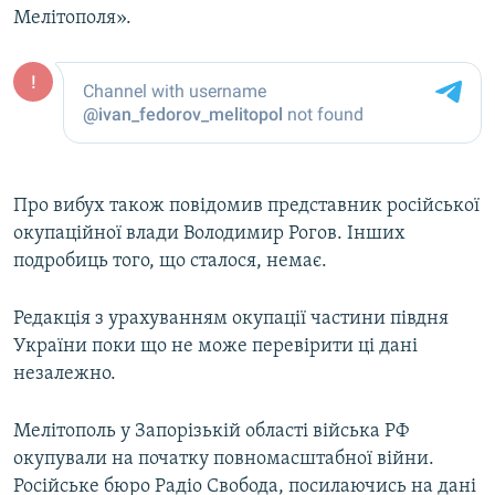
Мелітополя».
ВІДЕОУРОКИ «ELIFBE»
Русский
СВІДЧЕННЯ ОКУПАЦІЇ
Qırımtatar
УКРАЇНСЬКА ПРОБЛЕМА КРИМУ
ДОЛУЧАЙСЯ!
ІНФОГРАФІКА
Про вибух також повідомив представник російської
окупаційної влади Володимир Рогов. Інших
Усі сайти RFE/RL
подробиць того, що сталося, немає.
Редакція з урахуванням окупації частини півдня
України поки що не може перевірити ці дані
незалежно.
Мелітополь у Запорізькій області війська РФ
окупували на початку повномасштабної війни.
Російське бюро Радіо Свобода, посилаючись на дані