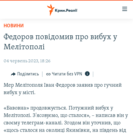
Доступність
посилання
Перейти
НОВИНИ
до
НОВИНИ
Федоров повідомив про вибух у
основного
ВОДА.КРИМ
матеріалу
Мелітополі
ВІДЕО ТА ФОТО
Перейти
до
04 червень 2023, 18:26
ПОЛІТИКА
основної
БЛОГИ
Поділитись
Читати без VPN
навігації
Перейти
ПОГЛЯД
Мер Мелітополя Іван Федоров заявив про гучний
до
вибух у місті.
ІНТЕРВ'Ю
пошуку
ВСЕ ЗА ДЕНЬ
«Бавовна» продовжується. Потужний вибух у
Мелітополі. З'ясовуємо, що сталося», – написав він у
СПЕЦПРОЕКТИ
своєму телеграм-каналі. Згодом він уточнив, що
ЯК ОБІЙТИ БЛОКУВАННЯ
ДЕПОРТАЦІЯ
«щось сталося на околиці Якимівки, на південь від