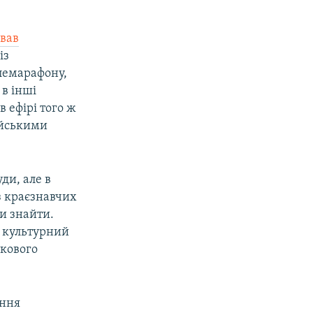
вав
із
елемарафону,
 в інші
в ефірі того ж
ійськими
ди, але в
з краєзнавчих
ли знайти.
ж культурний
ткового
ання