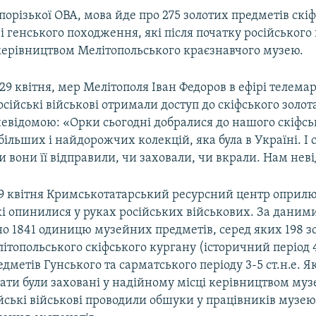
орізької ОВА, мова йде про 275 золотих предметів скіф
і генського походження, які після початку російського
 керівництвом Мелітопольського краєзнавчого музею.
29 квітня, мер Мелітополя Іван Федоров в ефірі телем
осійські військові отримали доступ до скіфського золота
невідомою: «Орки сьогодні добралися до нашого скіфсь
більших і найдорожчих колекцій, яка була в Україні. І 
и вони її відправили, чи заховали, чи вкрали. Нам нев
9 квітня Кримськотатарський ресурсний центр опри
які опинилися у руках російських військових. За даними
но 1841 одиницю музейних предметів, серед яких 198 з
ітопольського скіфського кургану (історичний період 4 
едметів Гунського та сарматського періоду 3-5 ст.н.е. Я
ати були заховані у надійному місці керівництвом му
ійські військові проводили обшуки у працівників музею