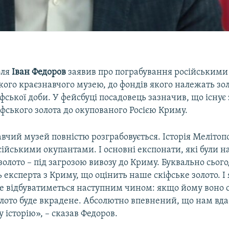
оля
Іван Федоров
заявив про пограбування російськими
ого краєзнавчого музею, до фондів якого належать зол
фської доби. У фейсбуці посадовець зазначив, що існує
фського золота до окупованого Росією Криму.
вчий музей повністю розграбовується. Історія Мелітоп
сійськими окупантами. І основні експонати, які були 
 золото – під загрозою вивозу до Криму. Буквально сього
ь експерта з Криму, що оцінить наше скіфське золото. І 
де відбуватиметься наступним чином: якщо йому воно с
олото буде вкрадене. Абсолютно впевнений, що нам вда
 історію», – сказав Федоров.