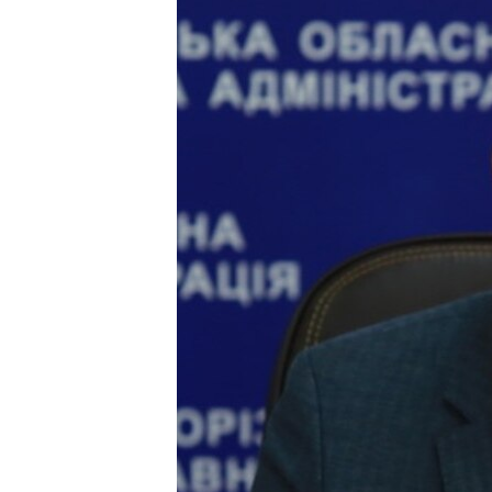
ВІДЕОУРОКИ «ELIFBE»
СВІДЧЕННЯ ОКУПАЦІЇ
УКРАЇНСЬКА ПРОБЛЕМА КРИМУ
ІНФОГРАФІКА