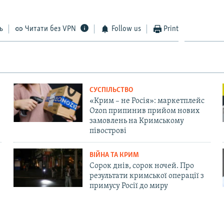
ь
Читати без VPN
Follow us
Print
СУСПІЛЬСТВО
«Крим – не Росія»: маркетплейс
Ozon припинив прийом нових
замовлень на Кримському
півострові
ВІЙНА ТА КРИМ
Сорок днів, сорок ночей. Про
результати кримської операції з
примусу Росії до миру