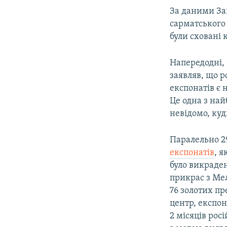
За даними Зап
сарматського 
були сховані
Напередодні, 
заявляв, що р
експонатів є 
Це одна з най
невідомо, куд
Паралельно 2
експонатів
, 
було викраде
прикрас з Мел
76 золотих пр
центр, експон
2 місяців рос