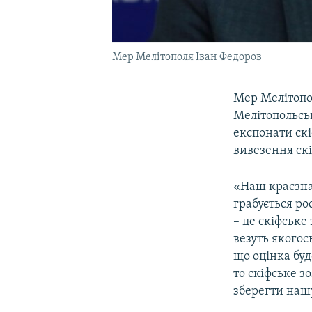
Мер Мелітополя Іван Федоров
Мер Мелітоп
Мелітопольськ
експонати скі
вивезення скі
«Наш краєзна
грабується ро
– це скіфське
везуть якогос
що оцінка бу
то скіфське з
зберегти нашу