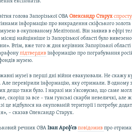
лення експонатів.
вітня голова Запорізької ОВА
Олександр Старух
спросту
іянами інформацію про викрадення скіфського золота 
музею в окупованому Мелітополі. Він заявив в ефірі т
 місяці найцінніше із Запорізької області було вивезено
ни». Втім, вже того ж дня керівник Запорізької області 
марафону
підтвердив
інформацію про пограбування рос
фондів музею.
ржавні музеї в перші дні війни евакуювали. Не скажу ку
. Але перевірили інформацію, яку отримали. В одному 
их дещо таки було. І наразі ми з’ясовуємо, що саме мог
ке, скоріш за все – там гунські скарби невеличкі, але 
і це відбулося на окупованій території і потребує дода
», – сказав Олександр Старух.
йськовий речник ОВА
Іван Арєф’єв
повідомив
про отрим