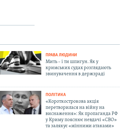
ПРАВА ЛЮДИНИ
Мить – і ти шпигун. Як у
кримських судах розглядають
звинувачення в держзраді
ПОЛІТИКА
«Короткострокова акція
перетворилася на війну на
виснаження»: Як пропаганда РФ
у Криму пояснює невдачі «СВО»
та залякує «мінними атаками»