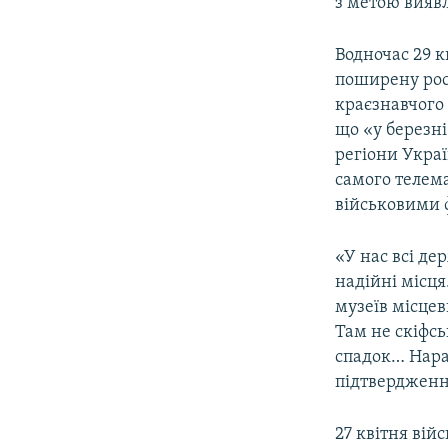
з метою вияв
Водночас 29 к
поширену рос
краєзнавчого 
що «у березні
регіони Украї
самого теле
військовими 
«У нас всі де
надійні місця
музеїв місцев
Там не скіфсь
спадок… Нараз
підтвердження
27 квітня ві