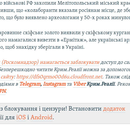
що військові РФ захопили Мелітопольський міський кр
ивши, що «колаборанти вказали росіянам місце, де зб
то, що було виявлено археологами у 50-х роках минулог
таровинне скіфське золото виявили у скіфському курган
ого намагалися вивезти в «Ермітаж», але українські а
о, щоб знахідку зберігали в Україні.
 (Роскомнадзор) намагається заблокувати
доступ до са
 Безперешкодно читати Крим.Реалії можна за допомог
 сайту
:
https://dfs0qrmo00d6u.cloudfront.net
. Також слі
одіями в
Telegram
,
Instagram
та
Viber
Крим.Реалії
. Рек
PN
.
з блокування і цензури! Встановити
додаток
ії для
iOS
і
Android
.