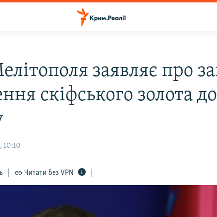
елітополя заявляє про за
ння скіфського золота д
у
, 10:10
ь
Читати без VPN