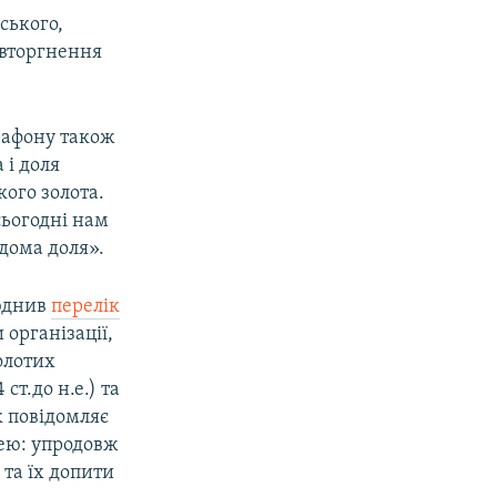
ського,
 вторгнення
арафону також
 і доля
кого золота.
сьогодні нам
ідома доля».
люднив
перелік
 організації,
олотих
ст.до н.е.) та
к повідомляє
зею: упродовж
 та їх допити