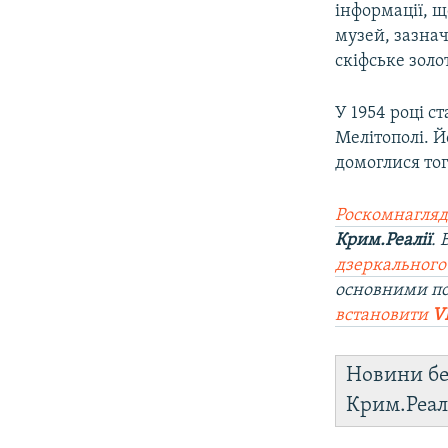
інформації, 
музей, зазнач
скіфське золо
У 1954 році с
Мелітополі. Й
домоглися тог
Роскомнагляд
Крим.Реалії
.
дзеркального
основними п
встановити
V
Новини бе
Крим.Реал