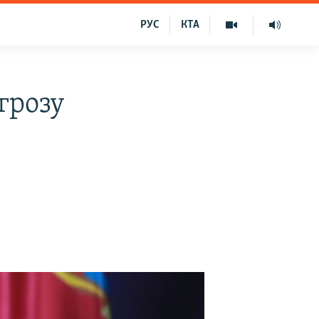
РУС
КТА
грозу
о