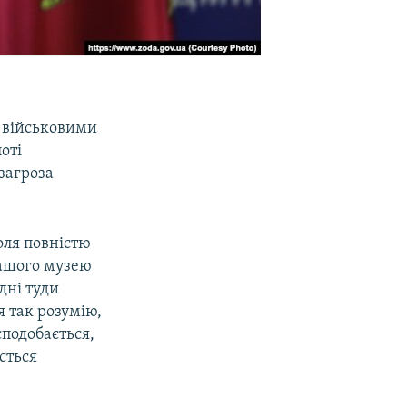
 військовими
оті
 загроза
оля повністю
нашого музею
дні туди
я так розумію,
подобається,
сться