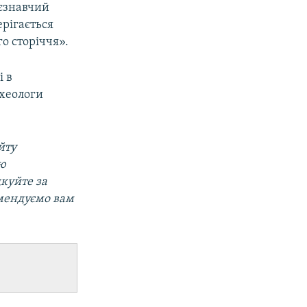
аєзнавчий
ерігається
о сторіччя».
і в
рхеологи
йту
ою
дкуйте за
омендуємо вам