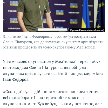
ВІДЕОУРОКИ «ELIFBE»
Русский
СВІДЧЕННЯ ОКУПАЦІЇ
Qırımtatar
УКРАЇНСЬКА ПРОБЛЕМА КРИМУ
ДОЛУЧАЙСЯ!
ІНФОГРАФІКА
За даними Івана Федеорова, через вибух постраждала
Олена Шапурова, яка допомагала окупантам організувати
освітній процес в тимчасово окупованому Мелітополі.
Усі сайти RFE/RL
У тимчасово окупованому Мелітополі через вибух
постраждала Олена Шапурова, яка обіцяла
окупантам організувати освітній процес, мер міста
Іван Федоров
.
«Сьогодні було здійснено чергове попередження
всіх колаборантів на території тимчасово
окупованих міст. Був вибух, в якому незначно, але