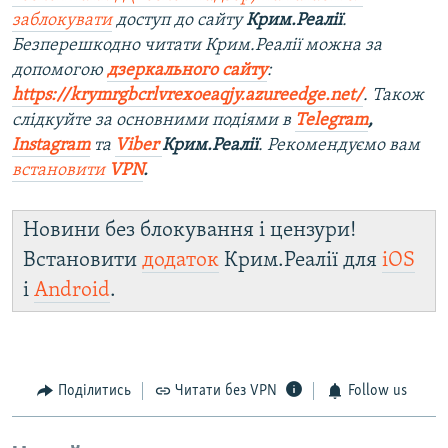
заблокувати
доступ до сайту
Крим.Реалії
.
Безперешкодно читати Крим.Реалії можна за
допомогою
дзеркального сайту
:
https://krymrgbcrlvrexoeaqjy.azureedge.net/
. Також
слідкуйте за основними подіями в
Telegram
,
Instagram
та
Viber
Крим.Реалії
. Рекомендуємо вам
встановити
VPN
.
Новини без блокування і цензури!
Встановити
додаток
Крим.Реалії для
iOS
і
Android
.
Поділитись
Читати без VPN
Follow us