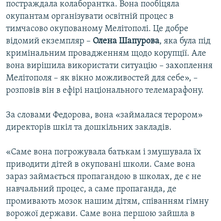
постраждала колаборантка. Вона пообіцяла
окупантам організувати освітній процес в
тимчасово окупованому Мелітополі. Це добре
відомий екземпляр –
Олена Шапурова
, яка була під
кримінальним провадженням щодо корупції. Але
вона вирішила використати ситуацію – захоплення
Мелітополя – як вікно можливостей для себе», –
розповів він в ефірі національного телемарафону.
За словами Федорова, вона «займалася терором»
директорів шкіл та дошкільних закладів.
«Саме вона погрожувала батькам і змушувала їх
приводити дітей в окуповані школи. Саме вона
зараз займається пропагандою в школах, де є не
навчальний процес, а саме пропаганда, де
промивають мозок нашим дітям, співанням гімну
ворожої держави. Саме вона першою зайшла в