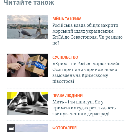
Читайте також
ВІЙНА ТА КРИМ
Російська влада обіцяє закрити
морський шлях українським
БпЛА до Севастополя. Чи реально
це?
СУСПІЛЬСТВО
«Крим – не Росія»: маркетплейс
Ozon припинив прийом нових
замовлень на Кримському
півострові
ПРАВА ЛЮДИНИ
Мить – і ти шпигун. Як у
кримських судах розглядають
звинувачення в держзраді
ФОТОГАЛЕРЕЇ