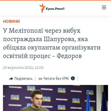
Доступність
посилання
Перейти
НОВИНИ
до
НОВИНИ
У Мелітополі через вибух
основного
ВОДА.КРИМ
матеріалу
постраждала Шапурова, яка
ВІДЕО ТА ФОТО
Перейти
обіцяла окупантам організувати
до
ПОЛІТИКА
освітній процес – Федоров
основної
БЛОГИ
навігації
29 вересень 2022, 12:06
Перейти
ПОГЛЯД
до
Поділитись
Читати без VPN
ІНТЕРВ'Ю
пошуку
ВСЕ ЗА ДЕНЬ
СПЕЦПРОЕКТИ
ЯК ОБІЙТИ БЛОКУВАННЯ
ДЕПОРТАЦІЯ