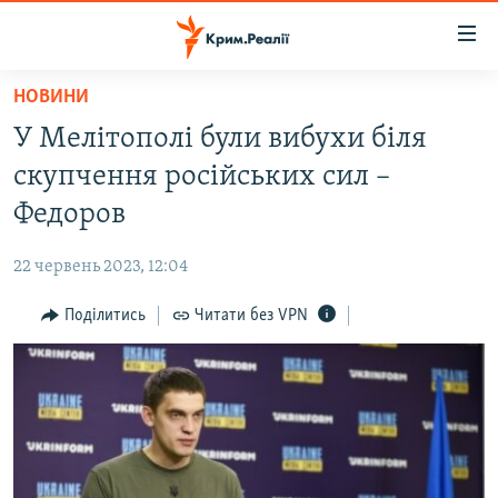
Доступність
посилання
Перейти
НОВИНИ
до
НОВИНИ
У Мелітополі були вибухи біля
основного
ВОДА.КРИМ
матеріалу
скупчення російських сил –
ВІДЕО ТА ФОТО
Перейти
Федоров
до
ПОЛІТИКА
основної
22 червень 2023, 12:04
БЛОГИ
навігації
Перейти
Поділитись
Читати без VPN
ПОГЛЯД
до
ІНТЕРВ'Ю
пошуку
ВСЕ ЗА ДЕНЬ
СПЕЦПРОЕКТИ
ЯК ОБІЙТИ БЛОКУВАННЯ
ДЕПОРТАЦІЯ