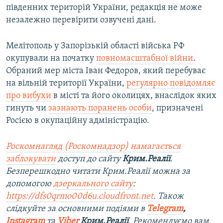
південних територій України, редакція не може
незалежно перевірити озвучені дані.
Мелітополь у Запорізькій області війська РФ
окупували на початку
повномасштабної війни
.
Обраний мер міста Іван Федоров, який перебуває
на вільній території України,
регулярно повідомляє
про вибухи
в місті та його околицях, внаслідок яких
гинуть чи
зазнають поранень особи
, призначені
Росією в окупаційну адміністрацію.
Роскомнагляд (Роскомнадзор) намагається
заблокувати
доступ до сайту
Крим.Реалії
.
Безперешкодно читати Крим.Реалії можна за
допомогою
дзеркального сайту
:
https://dfs0qrmo00d6u.cloudfront.net
. Також
слідкуйте за основними подіями в
Telegram
,
Instagram
та
Viber
Крим.Реалії
. Рекомендуємо вам