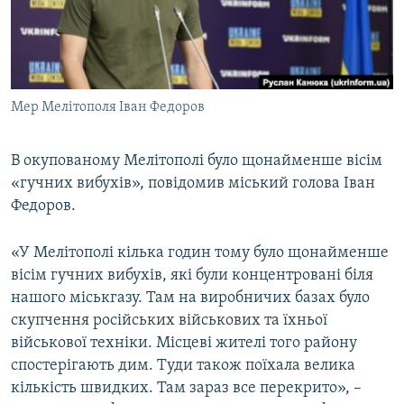
ВІДЕОУРОКИ «ELIFBE»
Русский
СВІДЧЕННЯ ОКУПАЦІЇ
Qırımtatar
УКРАЇНСЬКА ПРОБЛЕМА КРИМУ
Мер Мелітополя Іван Федоров
ДОЛУЧАЙСЯ!
ІНФОГРАФІКА
В окупованому Мелітополі було щонайменше вісім
«гучних вибухів», повідомив міський голова Іван
Усі сайти RFE/RL
Федоров.
«У Мелітополі кілька годин тому було щонайменше
вісім гучних вибухів, які були концентровані біля
нашого міськгазу. Там на виробничих базах було
скупчення російських військових та їхньої
військової техніки. Місцеві жителі того району
спостерігають дим. Туди також поїхала велика
кількість швидких. Там зараз все перекрито», –