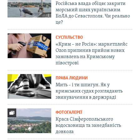
Російська влада обіцяє закрити
морський шлях українським
БпЛА до Севастополя. Чи реально
це?
СУСПІЛЬСТВО
«Крим – не Росія»: маркетплейс
Ozon припинив прийом нових
замовлень на Кримському
півострові
ПРАВА ЛЮДИНИ
Мить – і ти шпигун. Як у
кримських судах розглядають
звинувачення в держзраді
ФОТОГАЛЕРЕЇ
Краса Сімферопольського
водосховища та занедбаність
довкола