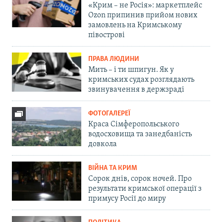
«Крим – не Росія»: маркетплейс
Ozon припинив прийом нових
замовлень на Кримському
півострові
ПРАВА ЛЮДИНИ
Мить – і ти шпигун. Як у
кримських судах розглядають
звинувачення в держзраді
ФОТОГАЛЕРЕЇ
Краса Сімферопольського
водосховища та занедбаність
довкола
ВІЙНА ТА КРИМ
Сорок днів, сорок ночей. Про
результати кримської операції з
примусу Росії до миру