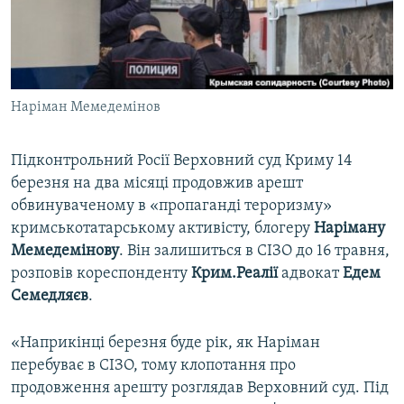
ВІДЕОУРОКИ «ELIFBE»
Русский
СВІДЧЕННЯ ОКУПАЦІЇ
Qırımtatar
УКРАЇНСЬКА ПРОБЛЕМА КРИМУ
Наріман Мемедемінов
ДОЛУЧАЙСЯ!
ІНФОГРАФІКА
Підконтрольний Росії Верховний суд Криму 14
березня на два місяці продовжив арешт
Усі сайти RFE/RL
обвинуваченому в «пропаганді тероризму»
кримськотатарському активісту, блогеру
Наріману
Мемедемінову
. Він залишиться в СІЗО до 16 травня,
розповів кореспонденту
Крим.Реалії
адвокат
Едем
Семедляєв
.
«Наприкінці березня буде рік, як Наріман
перебуває в СІЗО, тому клопотання про
продовження арешту розглядав Верховний суд. Під