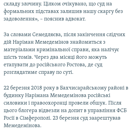
складу злочину. Цілком очікувано, що суд на
формальних підставах залишив нашу скаргу без
задоволення», – пояснив адвокат.
За словами Семедляєва, після закінчення слідчих
дій Наріман Мемедемінов знайомиться з
матеріалами кримінальної справи, яка налічує
шість томів. Через два місяці його можуть
етапувати до російського Ростова, де суд
розглядатиме справу по суті.
22 березня 2018 року в Бахчисарайському районі в
будинку Нарімана Мемедемінова російські
силовики і правоохоронці провели обшук. Після
цього блогера відвезли на допит в управління ФСБ
Росії в Сімферополі. 23 березня суд заарештував
Мемедемінова.