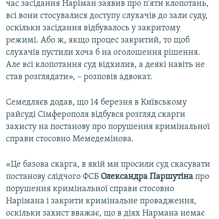
час засідання Наріман заявив про п'яти клопотань,
всі вони стосувалися доступу слухачів до зали суду,
оскільки засідання відбувалось у закритому
режимі. Або ж, якщо процес закритий, то щоб
слухачів пустили хоча б на оголошення рішення.
Але всі клопотання суд відхилив, а деякі навіть не
став розглядати», – розповів адвокат.
Семедляєв додав, що 14 березня в Київському
райсуді Сімферополя відбувся розгляд скарги
захисту на постанову про порушення кримінальної
справи стосовно Мемедемінова.
«Це базова скарга, в якій ми просили суд скасувати
постанову слідчого ФСБ
Олександра Паршутіна
про
порушення кримінальної справи стосовно
Нарімана і закрити кримінальне провадження,
оскільки захист вважає, що в діях Нармана немає