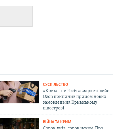
СУСПІЛЬСТВО
«Крим – не Росія»: маркетплейс
Ozon припинив прийом нових
замовлень на Кримському
півострові
ВІЙНА ТА КРИМ
Сорок днів, сорок ночей. Про