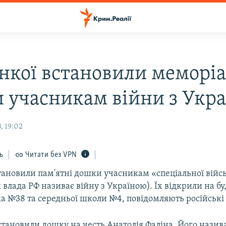
нкої встановили меморіа
 учасникам війни з Укр
, 19:02
ь
Читати без VPN
тановили пам'ятні дошки учасникам «спеціальної війс
к влада РФ називає війну з Україною). Їх відкрили на бу
а №38 та середньої школи №4, повідомляють російські
становили дошку на честь Анатолія Фаліна. Його нази