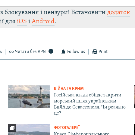
з блокування і цензури! Встановити
додаток
ії для
iOS
і
Android
.
ь
Читати без VPN
Follow us
Print
ВІЙНА ТА КРИМ
Російська влада обіцяє закрити
морський шлях українським
БпЛА до Севастополя. Чи реально
це?
ФОТОГАЛЕРЕЇ
Краса Сімферопольського