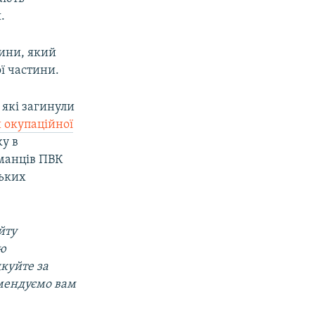
.
ини, який
ї частини.
 які загинули
и окупаційної
у в
йманців ПВК
ських
йту
ою
дкуйте за
омендуємо вам