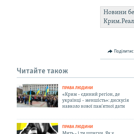
Новини бе
Крим.Реал
Поділитис
Читайте також
ПРАВА ЛЮДИНИ
«Крим – єдиний регіон, де
українці – меншість»: дискусія
навколо нової пам'ятної дати
ПРАВА ЛЮДИНИ
Мить – і ти шпигун. Як у