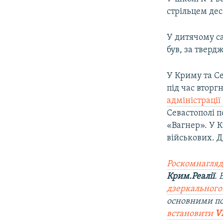
ВІДЕОУРОКИ «ELIFBE»
стрільцем де
СВІДЧЕННЯ ОКУПАЦІЇ
У дитячому с
УКРАЇНСЬКА ПРОБЛЕМА КРИМУ
був, за тверд
ІНФОГРАФІКА
У Криму та Се
під час вторг
адміністрації
Севастополі 
«Вагнер». У К
військових. 
Роскомнагляд
Крим.Реалії
.
дзеркального
основними по
встановити
V