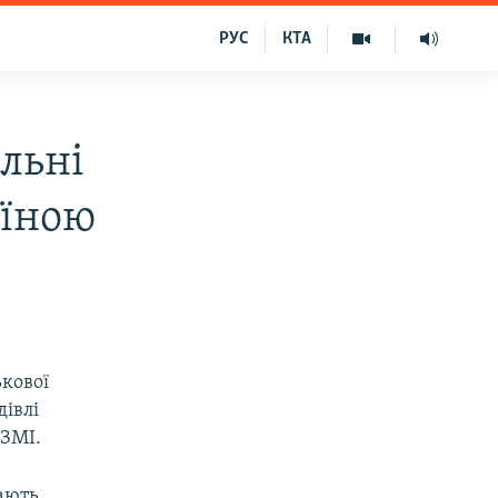
РУС
КТА
льні
аїною
ькової
дівлі
 ЗМІ.
вають