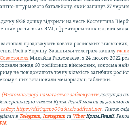
сантно-штурмового батальйону, який загинув 27 червня
адочку №38 дошку відкрили на честь Костянтина Щерб
женням російських ЗМІ, єфрейтором танкової військово
вастополі продовжують ховати російських військових,
нення Росії в Україну. За даними телеграм-каналу
глав
 Севастополя
Михайла Развожаєва, з 24 лютого 2022 рок
поховали понад 60 російських військових, зокрема на
риму не повідомляють точну кількість загиблих росій
Декому з них встановили меморіальні таблички.
 (Роскомнадзор) намагається заблокувати
доступ до са
 Безперешкодно читати Крим.Реалії можна за допомог
 сайту
:
https://dfs0qrmo00d6u.cloudfront.net
. Також слі
діями в
Telegram
,
Instagram
та
Viber
Крим.Реалії
. Рек
PN
.