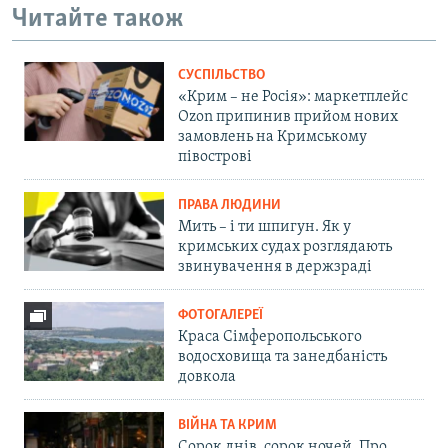
Читайте також
СУСПІЛЬСТВО
«Крим – не Росія»: маркетплейс
Ozon припинив прийом нових
замовлень на Кримському
півострові
ПРАВА ЛЮДИНИ
Мить – і ти шпигун. Як у
кримських судах розглядають
звинувачення в держзраді
ФОТОГАЛЕРЕЇ
Краса Сімферопольського
водосховища та занедбаність
довкола
ВІЙНА ТА КРИМ
Сорок днів, сорок ночей. Про