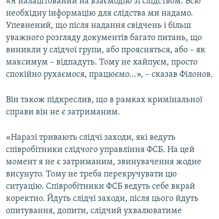
«Я налаштований на взаємодію зі слідством. Всю
необхідну інформацію для слідства ми надамо.
Упевнений, що після надання свідчень і більш
уважного розгляду документів багато питань, що
виникли у слідчої групи, або проясняться, або – як
максимум – відпадуть. Тому не хайпуєм, просто
спокійно рухаємося, працюємо...», – сказав Філонов.
Він також підкреслив, що в рамках кримінальної
справи він не є затриманим.
«Наразі тривають слідчі заходи, які ведуть
співробітники слідчого управління ФСБ. На цей
момент я не є затриманим, звинувачення жодне
висунуто. Тому не треба перекручувати цю
ситуацію. Співробітники ФСБ ведуть себе вкрай
коректно. Йдуть слідчі заходи, після цього йдуть
опитування, допити, слідчий ухвалюватиме