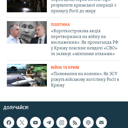
результати кримської операції з
примусу Росії до миру
ПОЛІТИКА
«Короткострокова акція
перетворилася на війну на
виснаження»: Як пропаганда РФ
у Криму пояснює невдачі «СВО»
та залякує «мінними атаками»
ВІЙНА ТА КРИМ
«Полювання на колони». Як ЗСУ
ріжуть військову логістику Росії в
Криму
ДОЛУЧАЙСЯ!