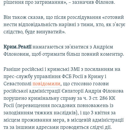
рішення про затримання», – зазначив Філонов.
Він також сказав, що після розслідування «готовий
нести відповідальність нарівні з тими, хто, як з'ясує
слідство, буде винуватий».
Крим.Реалії
намагаються зв'язатися з Андрієм
Філоновим, щоб отримати більш повний коментар.
Раніше російські і кримські ЗМІ з посиланням на
прес-службу управління ФСБ Росії в Криму і
Севастополі
повідомили
, що стосовно голови
російської адміністрації Євпаторії Андрія Філонова
порушено кримінальну справу за ч. 3 ст. 286 КК
Росії (перевищення посадових повноважень із
заподіянням тяжких наслідків), і що 3 квітня за
місцем проживання мера, в місцевій адміністрації
та за іншими адресами проводяться слідчі дії.