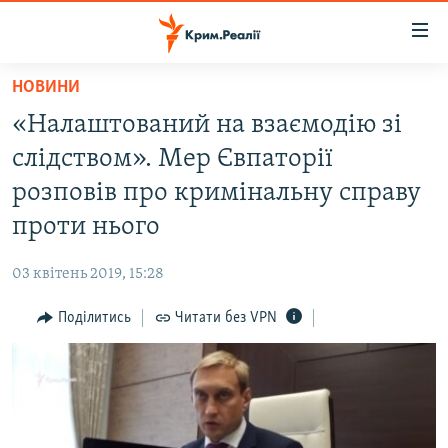
Доступність
посилання
Перейти
НОВИНИ
до
НОВИНИ
«Налаштований на взаємодію зі
основного
ВОДА.КРИМ
матеріалу
слідством». Мер Євпаторії
ВІДЕО ТА ФОТО
Перейти
розповів про кримінальну справу
до
ПОЛІТИКА
проти нього
основної
БЛОГИ
навігації
03 квітень 2019, 15:28
Перейти
ПОГЛЯД
до
Поділитись
Читати без VPN
ІНТЕРВ'Ю
пошуку
ВСЕ ЗА ДЕНЬ
СПЕЦПРОЕКТИ
ЯК ОБІЙТИ БЛОКУВАННЯ
ДЕПОРТАЦІЯ