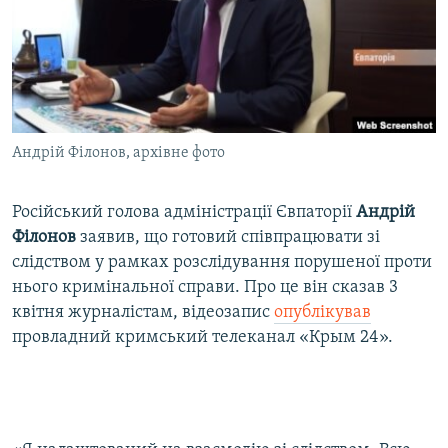
ВІДЕОУРОКИ «ELIFBE»
Русский
СВІДЧЕННЯ ОКУПАЦІЇ
Qırımtatar
УКРАЇНСЬКА ПРОБЛЕМА КРИМУ
ДОЛУЧАЙСЯ!
ІНФОГРАФІКА
Андрій Філонов, архівне фото
Російський голова адміністрації Євпаторії
Андрій
Усі сайти RFE/RL
Філонов
заявив, що готовий співпрацювати зі
слідством у рамках розслідування порушеної проти
нього кримінальної справи. Про це він сказав 3
квітня журналістам, відеозапис
опублікував
провладний кримський телеканал «Крым 24».