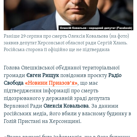
ВІДЕОУРОКИ «ELIFBE»
Русский
СВІДЧЕННЯ ОКУПАЦІЇ
Qırımtatar
УКРАЇНСЬКА ПРОБЛЕМА КРИМУ
Раніше 29 серпня про смерть Олексія Ковальова (на фото)
ДОЛУЧАЙСЯ!
ІНФОГРАФІКА
заявив депутат Херсонської обласної ради Сергій Хлань.
Російська сторона її офіційно ще не підтвердила
Усі сайти RFE/RL
Голова Олешківської об’єднаної територіальної
громади
Євген Рищук
повідомив проєкту
Радіо
Свобода
«Новини Приазовʼя»
, що має
підтвердження інформації про смерть
підозрюваного у державній зраді депутата
Верховної Ради
Олексія Ковальова
. За даними
російських медіа, його вбили у власному будинку в
Голій Пристані на Херсонщині.