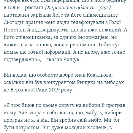
«Вчора ввечері була інформація, що в його будинку
в Голій Пристані
(Херсонська область – ред.)
партизани зарізали його та його співмешканку.
Сьогодні зрання мені люди телефонували з Голої
Пристані й підтверджують, що він вже неживий. А
його співмешканка, за однією інформацією, не
вижила, а за іншою, вона в реанімації. Тобто тут
немає ще точної інформації. А по ньому вже точно
підтверджено», – сказав Рищук.
Він додав, що особисто добре знав Ковальова,
оскільки він був конкурентом Рищука на виборах
до Верховної Ради 2019 року.
«Я теж йшов по цьому округу на вибори й програв
йому. Але вчора я собі сказав, що, мабуть, вибори
програв не я, а він. Він зробив свій вибір. Міг би
бути патріотом. Він дуже молодий хлопець, в