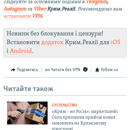
слідкуйте за основними подіями в
Telegram
,
Instagram
та
Viber
Крим.Реалії
. Рекомендуємо вам
встановити
VPN
.
Новини без блокування і цензури!
Встановити
додаток
Крим.Реалії для
iOS
і
Android
.
Поділитись
Читати без VPN
Follow us
Читайте також
СУСПІЛЬСТВО
«Крим – не Росія»: маркетплейс
Ozon припинив прийом нових
замовлень на Кримському
півострові