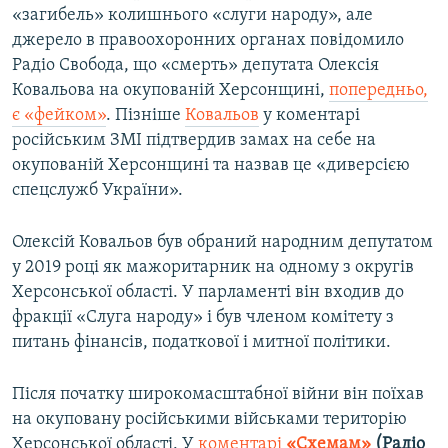
«загибель» колишнього «слуги народу», але
джерело в правоохоронних органах повідомило
Радіо Свобода, що «смерть» депутата Олексія
Ковальова на окупованій Херсонщині,
попередньо,
є «фейком»
. Пізніше
Ковальов
у коментарі
російським ЗМІ підтвердив замах на себе на
окупованій Херсонщині та назвав це «диверсією
спецслужб України».
Олексій Ковальов був обраний народним депутатом
у 2019 році як мажоритарник на одному з округів
Херсонської області. У парламенті він входив до
фракції «Слуга народу» і був членом комітету з
питань фінансів, податкової і митної політики.
Після початку широкомасштабної війни він поїхав
на окуповану російськими військами територію
Херсонської області. У
коментарі
«Схемам»
(Радіо