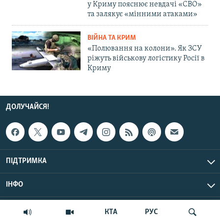
у Криму пояснює невдачі «СВО»
та залякує «мінними атаками»
ВІЙНА ТА КРИМ
«Полювання на колони». Як ЗСУ
ріжуть військову логістику Росії в
Криму
ДОЛУЧАЙСЯ!
ПІДТРИМКА
ІНФО
© Крим.Реалії, 2026 | Усі права застережено.
КТА
РУС