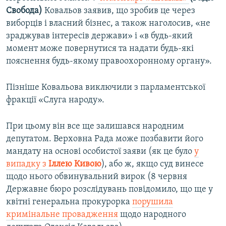
Свобода)
Ковальов заявив, що зробив це через
виборців і власний бізнес, а також наголосив, «не
зраджував інтересів держави» і «в будь-який
момент може повернутися та надати будь-які
пояснення будь-якому правоохоронному органу».
Пізніше Ковальова виключили з парламентської
фракції «Слуга народу».
При цьому він все ще залишався народним
депутатом. Верховна Рада може позбавити його
мандату на основі особистої заяви (як це було
у
випадку з
Іллею Кивою
), або ж, якщо суд винесе
щодо нього обвинувальний вирок (8 червня
Державне бюро розслідувань повідомило, що ще у
квітні генеральна прокурорка
порушила
кримінальне провадження
щодо народного