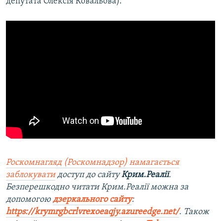
депутата Олексія Ковальова).
Роскомнагляд (Роскомнадзор) намагається
заблокувати
доступ до сайту
Крим.Реалії
.
Безперешкодно читати Крим.Реалії можна за
допомогою
дзеркального сайту
:
https://krymrgbcrlvrexoeaqjy.azureedge.net/
. Також