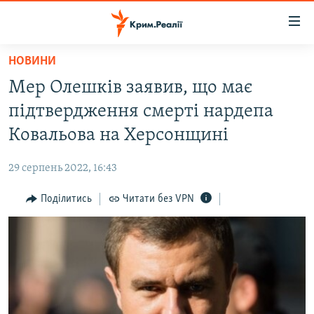
Доступність
посилання
Перейти
НОВИНИ
до
НОВИНИ
Мер Олешків заявив, що має
основного
ВОДА.КРИМ
матеріалу
підтвердження смерті нардепа
ВІДЕО ТА ФОТО
Перейти
Ковальова на Херсонщині
до
ПОЛІТИКА
основної
29 серпень 2022, 16:43
БЛОГИ
навігації
Перейти
Поділитись
Читати без VPN
ПОГЛЯД
до
ІНТЕРВ'Ю
пошуку
ВСЕ ЗА ДЕНЬ
СПЕЦПРОЕКТИ
ЯК ОБІЙТИ БЛОКУВАННЯ
ДЕПОРТАЦІЯ