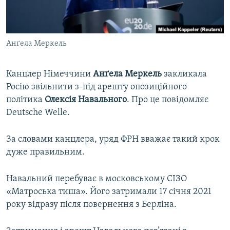
ВІДЕОУРОКИ «ELIFBE»
Русский
СВІДЧЕННЯ ОКУПАЦІЇ
Qırımtatar
Анґела Меркель
УКРАЇНСЬКА ПРОБЛЕМА КРИМУ
ДОЛУЧАЙСЯ!
ІНФОГРАФІКА
Канцлер Німеччини
Анґела Меркель
закликала
Росію звільнити з-під арешту опозиційного
політика
Олексія Навального
. Про це повідомляє
Усі сайти RFE/RL
Deutsche Welle.
За словами канцлера, уряд ФРН вважає такий крок
дуже правильним.
Навальний перебуває в московському СІЗО
«Матроська тиша». Його затримали 17 січня 2021
року відразу після повернення з Берліна.