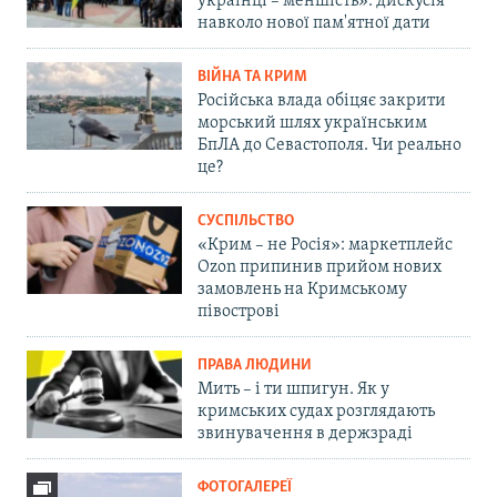
українці – меншість»: дискусія
навколо нової пам'ятної дати
ВІЙНА ТА КРИМ
Російська влада обіцяє закрити
морський шлях українським
БпЛА до Севастополя. Чи реально
це?
СУСПІЛЬСТВО
«Крим – не Росія»: маркетплейс
Ozon припинив прийом нових
замовлень на Кримському
півострові
ПРАВА ЛЮДИНИ
Мить – і ти шпигун. Як у
кримських судах розглядають
звинувачення в держзраді
ФОТОГАЛЕРЕЇ