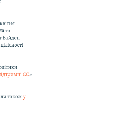
и
квітня
на
та
т Байден
цілісності
олітики
підтримці ЄС
»
вили також
у