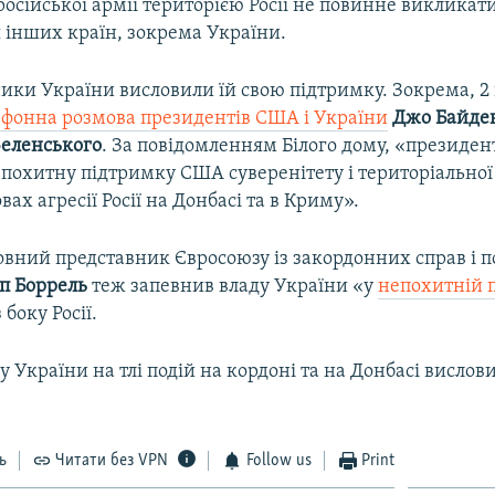
осійської армії територією Росії не повинне викликат
 інших країн, зокрема України.
ики України висловили їй свою підтримку. Зокрема, 2 
ефонна розмова президентів США і України
Джо Байде
еленського
. За повідомленням Білого дому, «президен
похитну підтримку США суверенітету і територіальної 
вах агресії Росії на Донбасі та в Криму».
овний представник Євросоюзу із закордонних справ і п
п Боррель
теж запевнив владу України «у
непохитній 
з боку Росії.
 України на тлі подій на кордоні та на Донбасі висло
ь
Читати без VPN
Follow us
Print