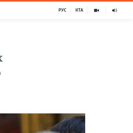
РУС
КТА
х
ю