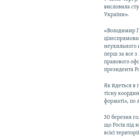
висловила сту
України».
«Володимир Пу
цілеспрямован
неухильного 
перш за все з
правового оф
президента Ро
Як йдеться в
тісну координ
форматі», по 
30 березня г
що Росія під 
всієї територ