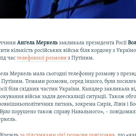
еччини
Анґела Меркель
закликала президента Росії
Во
ти кількість російських військ біля кордону з Україно
під час
телефонної розмови
з Путіним.
ела Меркель мала сьогодні телефонну розмову з презид
Путіним. Темами розмови, серед іншого, були посилен
осії біля східних частин України. Канцлер закликала в
окування військ задля деескалації ситуації. Також об
овнішньополітичних питань, зокрема Сирія, Лівія і Бо
 Було порушено також справу Навального», – повідомил
еркель.
, Кремль
за підсумками цієї розмови повідомив
, що «к