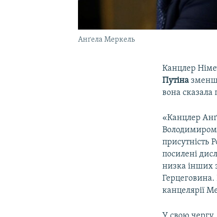
Анґела Меркель
Канцлер Нім
Путіна
зменши
вона сказала 
«Канцлер Анґ
Володимиром 
присутність Р
посилені дисл
низка інших з
Герцеговина.
канцелярії М
У свою чергу