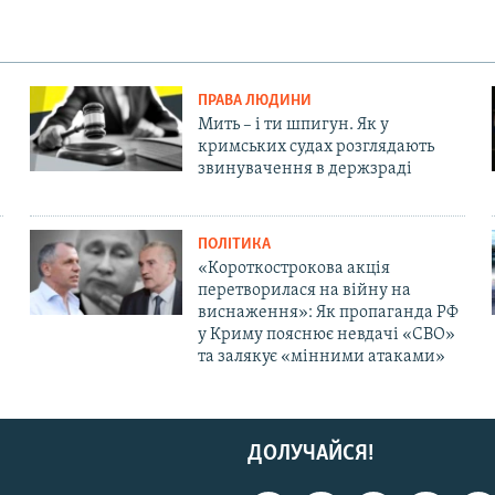
ПРАВА ЛЮДИНИ
Мить – і ти шпигун. Як у
кримських судах розглядають
звинувачення в держзраді
ПОЛІТИКА
«Короткострокова акція
перетворилася на війну на
виснаження»: Як пропаганда РФ
у Криму пояснює невдачі «СВО»
та залякує «мінними атаками»
ДОЛУЧАЙСЯ!