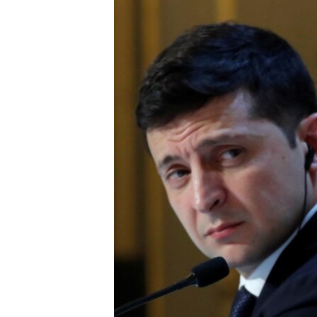
ВІДЕОУРОКИ «ELIFBE»
СВІДЧЕННЯ ОКУПАЦІЇ
УКРАЇНСЬКА ПРОБЛЕМА КРИМУ
ІНФОГРАФІКА