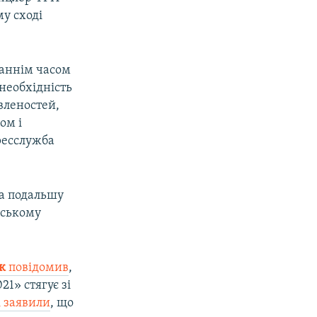
у сході
таннім часом
 необхідність
вленостей,
ом і
ресслужба
на подальшу
дському
к
повідомив
,
1» стягує зі
 заявили
, що