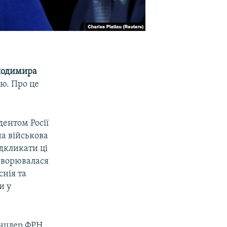
лодимира
ю. Про це
ентом Росії
а військова
ідкликати ці
говорювалася
снія та
и у
анцлер ФРН