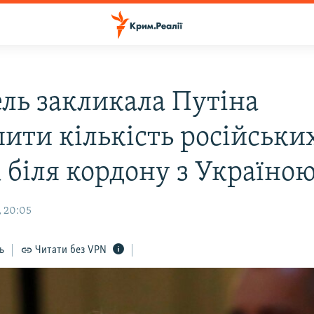
ль закликала Путіна
ити кількість російськи
 біля кордону з Україно
, 20:05
ь
Читати без VPN