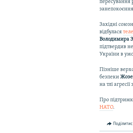
пересування р
занепокоєння
Західні союзн
відбулася
тел
Володимира З
підтвердив не
України в умо
Пізніше верх
безпеки
Жозе
на тлі агресії 
Про підтримку
НАТО
.
Поділитис