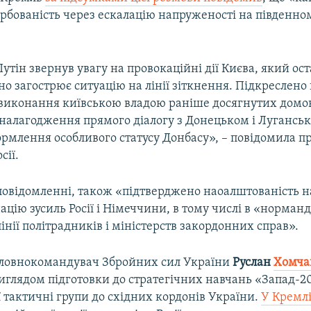
рбованість через ескалацію напруженості на південном
тін звернув увагу на провокаційні дії Києва, який ос
о загострює ситуацію на лінії зіткнення. Підкреслено
виконання київською владою раніше досягнутих домо
 налагодження прямого діалогу з Донецьком і Луганськ
ормлення особливого статусу Донбасу», – повідомила п
сії.
 повідомленні, також «підтверджено наоалштованість 
ацію зусиль Росії і Німеччини, в тому числі в «норман
лінії політрадників і міністерств закордонних справ».
оловнокомандувач Збройних сил України
Руслан
Хомча
виглядом підготовки до стратегічних навчань «Запад-202
ії тактичні групи до східних кордонів України.
У Кремлі