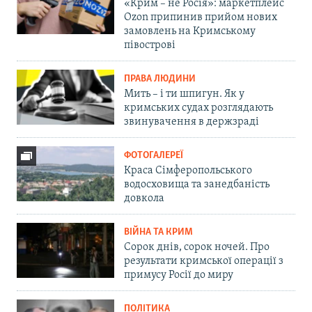
«Крим – не Росія»: маркетплейс
Ozon припинив прийом нових
замовлень на Кримському
півострові
ПРАВА ЛЮДИНИ
Мить – і ти шпигун. Як у
кримських судах розглядають
звинувачення в держзраді
ФОТОГАЛЕРЕЇ
Краса Сімферопольського
водосховища та занедбаність
довкола
ВІЙНА ТА КРИМ
Сорок днів, сорок ночей. Про
результати кримської операції з
примусу Росії до миру
ПОЛІТИКА