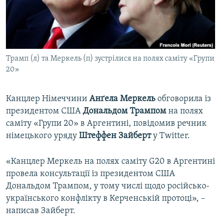
ВІДЕОУРОКИ «ELIFBE»
Русский
СВІДЧЕННЯ ОКУПАЦІЇ
Qırımtatar
УКРАЇНСЬКА ПРОБЛЕМА КРИМУ
Трамп (л) та Меркель (п) зустрілися на полях саміту «Групи
ДОЛУЧАЙСЯ!
ІНФОГРАФІКА
20»
Канцлер Німеччини
Анґела Меркель
обговорила із
Усі сайти RFE/RL
президентом США
Дональдом Трампом
на полях
саміту «Групи 20» в Аргентині, повідомив речник
німецького уряду
Штеффен Зайберт
у Twitter.
«Канцлер Меркель на полях саміту G20 в Аргентині
провела консультації із президентом США
Дональдом Трампом, у тому числі щодо російсько-
українського конфлікту в Керченській протоці», –
написав Зайберт.