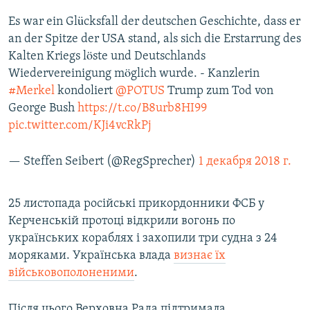
Es war ein Glücksfall der deutschen Geschichte, dass er
an der Spitze der USA stand, als sich die Erstarrung des
Kalten Kriegs löste und Deutschlands
Wiedervereinigung möglich wurde. - Kanzlerin
#Merkel
kondoliert
@POTUS
Trump zum Tod von
George Bush
https://t.co/B8urb8HI99
pic.twitter.com/KJi4vcRkPj
— Steffen Seibert (@RegSprecher)
1 декабря 2018 г.
25 листопада російські прикордонники ФСБ у
Керченській протоці відкрили вогонь по
українських кораблях і захопили три судна з 24
моряками. Українська влада
визнає їх
військовополоненими
.
Після цього Верховна Рада підтримала