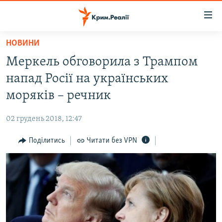
Доступність
посилання
Перейти
НОВИНИ
до
НОВИНИ
Меркель обговорила з Трампом
основного
ВОДА.КРИМ
матеріалу
напад Росії на українських
ВІДЕО ТА ФОТО
Перейти
моряків – речник
до
ПОЛІТИКА
основної
02 грудень 2018, 12:47
БЛОГИ
навігації
Перейти
Поділитись
Читати без VPN
ПОГЛЯД
до
ІНТЕРВ'Ю
пошуку
ВСЕ ЗА ДЕНЬ
СПЕЦПРОЕКТИ
ЯК ОБІЙТИ БЛОКУВАННЯ
ДЕПОРТАЦІЯ