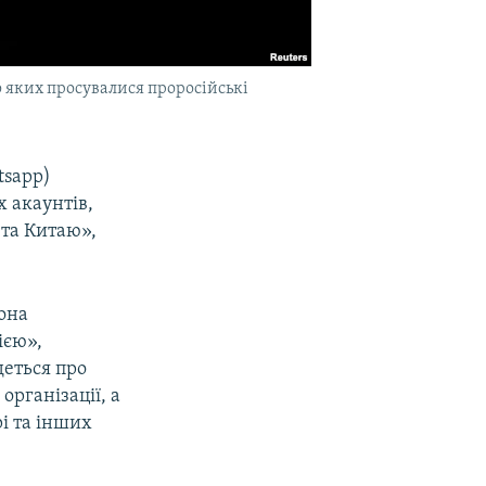
ою яких просувалися проросійські
tsapp)
 акаунтів,
 та Китаю»,
вона
ією»,
деться про
організації, а
рі та інших