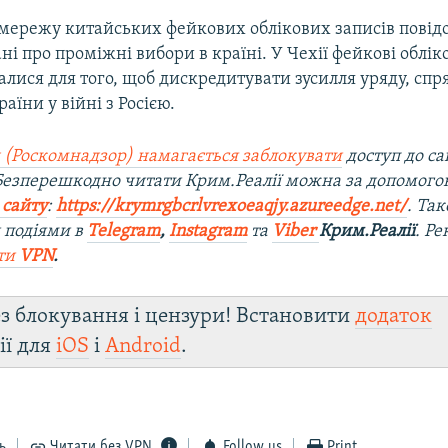
мережу китайських фейкових облікових записів повід
ні про проміжні вибори в країні. У Чехії фейкові облік
лися для того, щоб дискредитувати зусилля уряду, спр
аїни у війні з Росією.
 (Роскомнадзор) намагається заблокувати
доступ до са
 Безперешкодно читати Крим.Реалії можна за допомог
 сайту
:
https://krymrgbcrlvrexoeaqjy.azureedge.net/
. Та
 подіями в
Telegram
,
Instagram
та
Viber
Крим.Реалії
. Р
ти
VPN
.
з блокування і цензури! Встановити
додаток
ії для
iOS
і
Android
.
ь
Читати без VPN
Follow us
Print