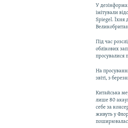
У дезінформац
імітували відо
Spiegel. Їхня
Великобритані
Під час розсл
облікових зап
просувалися п
На просуванн
звіті, з бере
Китайська мер
лише 80 акаун
себе за консе
живуть у Флор
поширювалася