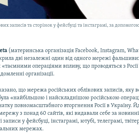
вих записів та сторінок у фейсбуці та інстаграмі, за допомог
eta
(материнська організація Facebook, Instagram, Wha
крила дві незалежні один від одного мережі фальшивих
 «таємними операціями впливу, що проводяться з Росії
ідомленні організації.
вказано, що мережа російських облікових записів, яку 
 була «найбільшою і найскладнішою російською операц
чатку повномасштабного вторгнення Росії в Україну. Й
ережу з понад 60 сайтів, які видавали себе за новинні 
і записи у фейсбуці, інстаграмі, ютубі, телеграмі, твіте
ціальних мережах.