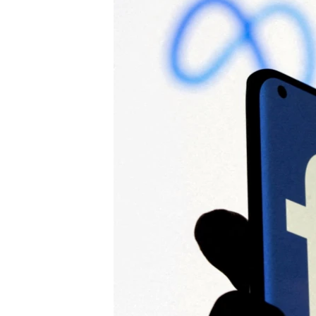
ВІДЕОУРОКИ «ELIFBE»
СВІДЧЕННЯ ОКУПАЦІЇ
УКРАЇНСЬКА ПРОБЛЕМА КРИМУ
ІНФОГРАФІКА