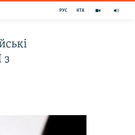
РУС
КТА
йські
 з