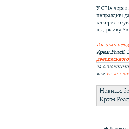
У США через 
неправдиві да
використовува
підтримку Укр
Роскомнагляд
Крим.Реалії
.
дзеркального
за основними
вам
встанови
Новини бе
Крим.Реал
Поділитис