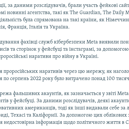
ії, за даними розслідувачів, брали участь фейкові сайт
мі новинні агентства, такі як The Guardian, The Daily Mai
 діяльність була спрямована на такі країни, як Німеччин
я, Франція, Італія та Україна.
ідування фахівці служб кібербезпеки Meta виявили пона
исів та сторінок у фейсбуці та інстаграмі, за допомого
роросійські наративи про війну в Україні.
я проросійських наративів через цю мережу, як наголо
зня по серпень 2022 року було витрачено понад 100 тисяч
ежа фальшивих акаунтів, як зазначається у звіті Meta
тів у фейсбуці. За даними розслідувачів, деякі акаун
рвативних американців, тоді як інші видавали себе за л
иді, Техасі та Каліфорнії. За допомогою цих облікових 
 недостовірна інформація щодо політичного життя в С