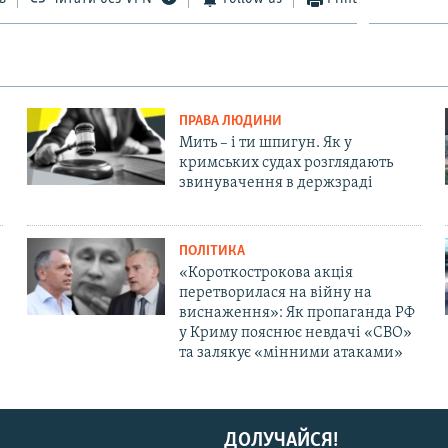
ПРАВА ЛЮДИНИ
Мить – і ти шпигун. Як у
кримських судах розглядають
звинувачення в держзраді
ПОЛІТИКА
«Короткострокова акція
перетворилася на війну на
виснаження»: Як пропаганда РФ
у Криму пояснює невдачі «СВО»
та залякує «мінними атаками»
ДОЛУЧАЙСЯ!