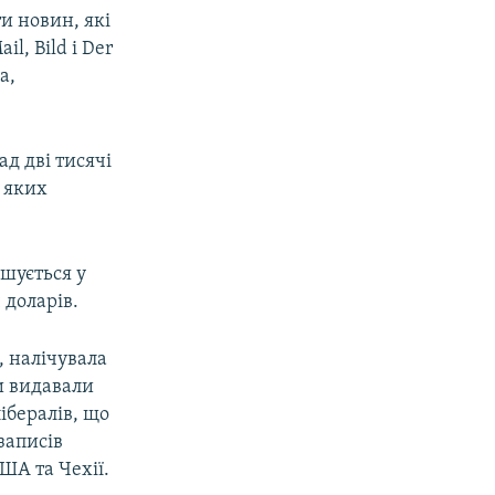
и новин, які
l, Bild і Der
а,
д дві тисячі
ю яких
шується у
 доларів.
, налічувала
ти видавали
ібералів, що
записів
ША та Чехії.