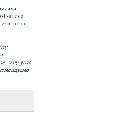
омляли
ові записи
ямовані на
йту
ою
кож слідкуйте
екомендуємо