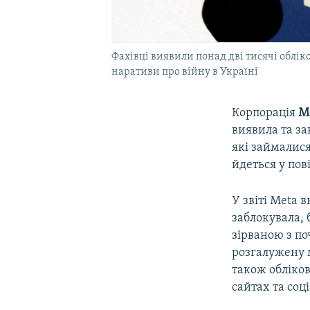
Фахівці виявили понад дві тисячі обліко
наративи про війну в Україні
Корпорація
M
виявила та за
які займалися
йдеться у пов
У звіті Meta 
заблокувала,
зірваною з по
розгалужену м
також обліков
сайтах та со