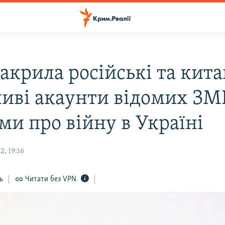
акрила російські та кита
иві акаунти відомих ЗМІ
ми про війну в Україні
, 19:16
ь
Читати без VPN