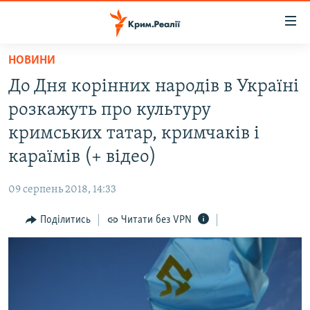
Доступність
посилання
Перейти
НОВИНИ
до
НОВИНИ
До Дня корінних народів в Україні
основного
ВОДА.КРИМ
матеріалу
розкажуть про культуру
ВІДЕО ТА ФОТО
Перейти
кримських татар, кримчаків і
до
ПОЛІТИКА
караїмів (+ відео)
основної
БЛОГИ
навігації
09 серпень 2018, 14:33
Перейти
ПОГЛЯД
до
Поділитись
Читати без VPN
ІНТЕРВ'Ю
пошуку
ВСЕ ЗА ДЕНЬ
СПЕЦПРОЕКТИ
ЯК ОБІЙТИ БЛОКУВАННЯ
ДЕПОРТАЦІЯ