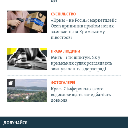
це?
СУСПІЛЬСТВО
«Крим – не Росія»: маркетплейс
Ozon припинив прийом нових
замовлень на Кримському
півострові
ПРАВА ЛЮДИНИ
Мить – і ти шпигун. Як у
кримських судах розглядають
звинувачення в держзраді
ФОТОГАЛЕРЕЇ
Краса Сімферопольського
водосховища та занедбаність
довкола
ДОЛУЧАЙСЯ!