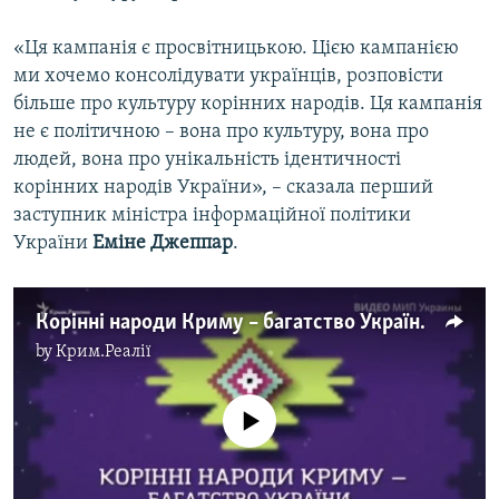
«Ця кампанія є просвітницькою. Цією кампанією
ми хочемо консолідувати українців, розповісти
більше про культуру корінних народів. Ця кампанія
не є політичною – вона про культуру, вона про
людей, вона про унікальність ідентичності
корінних народів України», – сказала перший
заступник міністра інформаційної політики
України
Еміне Джеппар
.
Корінні народи Криму – багатство України: інформаційна кампанія МІП України (відео)
by
Крим.Реалії
No media source currently available