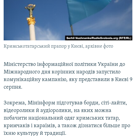
ВІДЕОУРОКИ «ELIFBE»
Русский
СВІДЧЕННЯ ОКУПАЦІЇ
Qırımtatar
УКРАЇНСЬКА ПРОБЛЕМА КРИМУ
ДОЛУЧАЙСЯ!
ІНФОГРАФІКА
Кримськотатарський прапор у Києві, архівне фото
Міністерство інформаційної політики України до
Усі сайти RFE/RL
Міжнародного дня корінних народів запустило
комунікаційну кампанію, яку представили в Києві 9
серпня.
Зокрема, Мінінформ підготував борди, сіті-лайти,
відеоролики й аудіоролики, на яких можна
побачити національний одяг кримських татар,
кримчаків і караїмів, а також дізнатися більше про
їхню культуру й традиції.