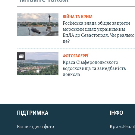
ВІЙНА ТА КРИМ
Російська влада обіцяє закрити
морський шлях українським
БпЛА до Севастополя. Чи реально
це?
ФОТОГАЛЕРЕЇ
Краса Сімферопольського
водосховища та занедбаність
довкола
Русский
ПІДТРИМКА
ІНФО
Qırımtatar
Ваше відео і фото
Крим.Реалії
ДОЛУЧАЙСЯ!