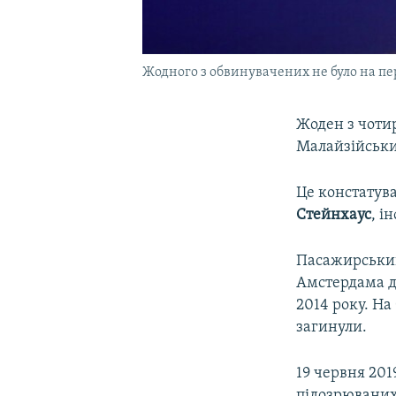
Жодного з обвинувачених не було на п
Жоден з чоти
Малайзійських
Це констатува
Стейнхаус
, і
Пасажирський
Амстердама д
2014 року. На
загинули.
19 червня 201
підозрюваних