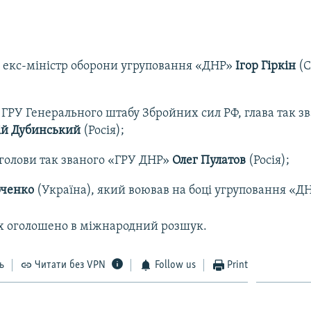
 екс-міністр оборони угруповання «ДНР»
Ігор Гіркін
(С
ГРУ Генерального штабу Збройних сил РФ, глава так з
ій Дубинський
(Росія);
голови так званого «ГРУ ДНР»
Олег Пулатов
(Росія);
рченко
(Україна), який воював на боці угруповання «ДН
 оголошено в міжнародний розшук.
ь
Читати без VPN
Follow us
Print