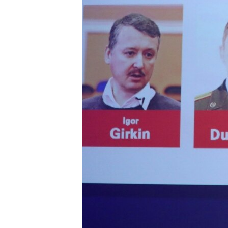
ВІДЕОУРОКИ «ELIFBE»
СВІДЧЕННЯ ОКУПАЦІЇ
УКРАЇНСЬКА ПРОБЛЕМА КРИМУ
ІНФОГРАФІКА