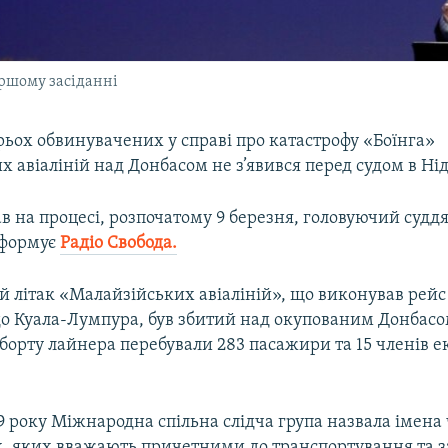
ершому засіданні
рьох обвинувачених у справі про катастрофу «Боїнга»
 авіаліній над Донбасом не з’явився перед судом в Ні
в на процесі, розпочатому 9 березня, головуючий судд
нформує
Радіо Свобода.
 літак «Малайзійських авіаліній», що виконував рейс
о Куала-Лумпура, був збитий над окупованим Донбасо
 борту лайнера перебували 283 пасажири та 15 членів ек
9 року Міжнародна спільна слідча група назвала імена
, яких вважають причетними до транспортування та з