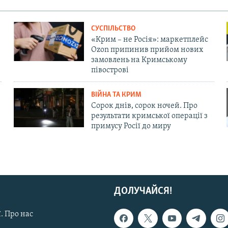
СУСПІЛЬСТВО
«Крим – не Росія»: маркетплейс
Ozon припинив прийом нових
замовлень на Кримському
півострові
ВІЙНА ТА КРИМ
Сорок днів, сорок ночей. Про
результати кримської операції з
примусу Росії до миру
ДОЛУЧАЙСЯ!
. Про нас