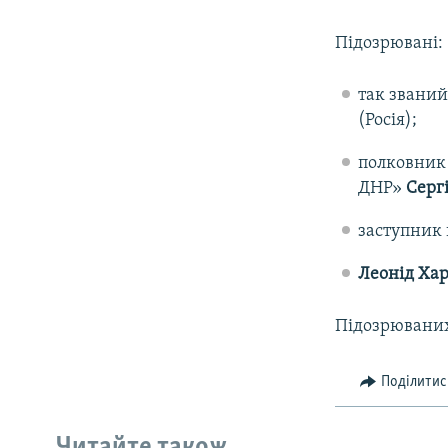
Підозрювані:
так званий
(Росія);
полковник 
ДНР»
Серг
заступник 
Леонід Ха
Підозрюваних
Поділитис
Читайте також