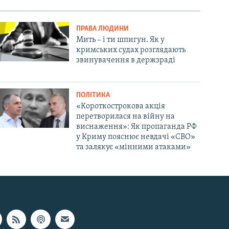
ПРАВА ЛЮДИНИ
Мить – і ти шпигун. Як у
кримських судах розглядають
звинувачення в держзраді
ПОЛІТИКА
«Короткострокова акція
перетворилася на війну на
виснаження»: Як пропаганда РФ
у Криму пояснює невдачі «СВО»
та залякує «мінними атаками»