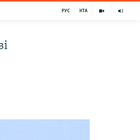
РУС
КТА
ві