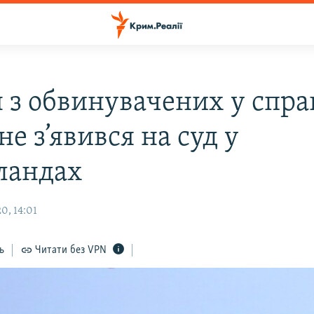
 з обвинувачених у спра
е з’явився на суд у
ландах
0, 14:01
ь
Читати без VPN