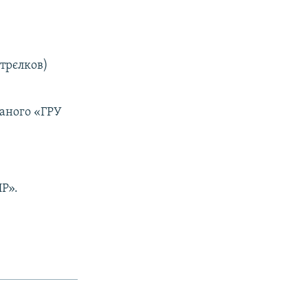
трєлков)
ваного «ГРУ
Р».