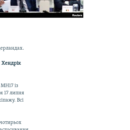
дерландах.
я
Хендрік
 МН17 із
м 17 липня
іпажу. Всі
 чотирьох
астосування