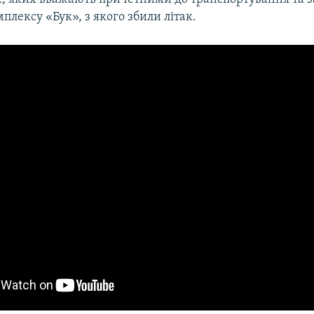
плексу «Бук», з якого збили літак.