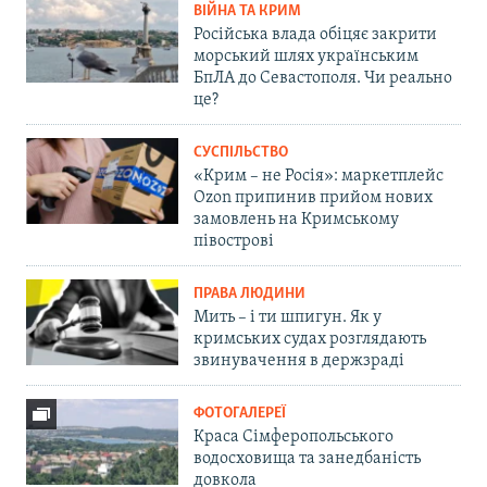
ВІЙНА ТА КРИМ
Російська влада обіцяє закрити
морський шлях українським
БпЛА до Севастополя. Чи реально
це?
СУСПІЛЬСТВО
«Крим – не Росія»: маркетплейс
Ozon припинив прийом нових
замовлень на Кримському
півострові
ПРАВА ЛЮДИНИ
Мить – і ти шпигун. Як у
кримських судах розглядають
звинувачення в держзраді
ФОТОГАЛЕРЕЇ
Краса Сімферопольського
водосховища та занедбаність
довкола