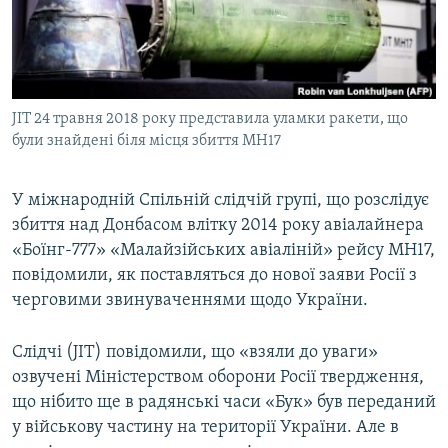
ВІДЕОУРОКИ «ELIFBE»
Русский
СВІДЧЕННЯ ОКУПАЦІЇ
Qırımtatar
УКРАЇНСЬКА ПРОБЛЕМА КРИМУ
JIT 24 травня 2018 року представила уламки ракети, що
ДОЛУЧАЙСЯ!
ІНФОГРАФІКА
були знайдені біля місця збиття MH17
У міжнародній Спільній слідчій групі, що розслідує
Усі сайти RFE/RL
збиття над Донбасом влітку 2014 року авіалайнера
«Боїнг-777» «Малайзійських авіаліній» рейсу MH17,
повідомили, як поставляться до нової заяви Росії з
черговими звинуваченнями щодо України.
Слідчі (JIT) повідомили, що «взяли до уваги»
озвучені Міністерством оборони Росії твердження,
що нібито ще в радянські часи «Бук» був переданий
у військову частину на території України. Але в