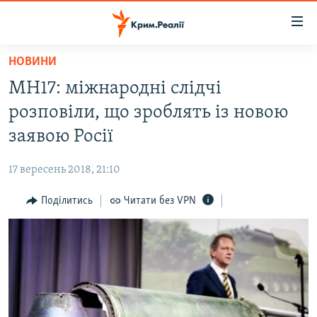
Доступність
посилання
Перейти
НОВИНИ
до
НОВИНИ
MH17: міжнародні слідчі
основного
ВОДА.КРИМ
матеріалу
розповіли, що зроблять із новою
ВІДЕО ТА ФОТО
Перейти
заявою Росії
до
ПОЛІТИКА
основної
17 вересень 2018, 21:10
БЛОГИ
навігації
Перейти
Поділитись
Читати без VPN
ПОГЛЯД
до
ІНТЕРВ'Ю
пошуку
ВСЕ ЗА ДЕНЬ
СПЕЦПРОЕКТИ
ЯК ОБІЙТИ БЛОКУВАННЯ
ДЕПОРТАЦІЯ