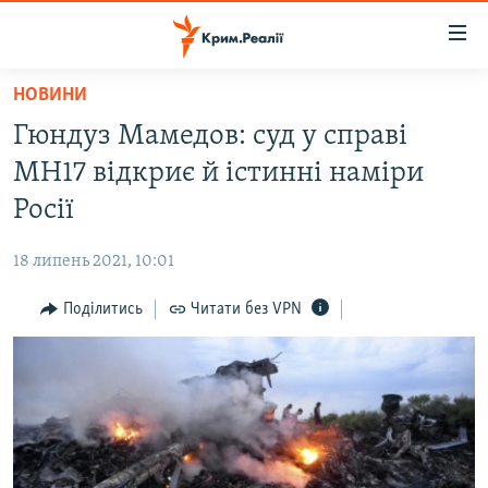
Доступність
посилання
Перейти
НОВИНИ
до
НОВИНИ
Гюндуз Мамедов: суд у справі
основного
ВОДА.КРИМ
матеріалу
MH17 відкриє й істинні наміри
ВІДЕО ТА ФОТО
Перейти
Росії
до
ПОЛІТИКА
основної
18 липень 2021, 10:01
БЛОГИ
навігації
Перейти
Поділитись
Читати без VPN
ПОГЛЯД
до
ІНТЕРВ'Ю
пошуку
ВСЕ ЗА ДЕНЬ
СПЕЦПРОЕКТИ
ЯК ОБІЙТИ БЛОКУВАННЯ
ДЕПОРТАЦІЯ