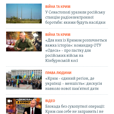
ВІЙНА ТА КРИМ
У Севастополі уразили російську
станцію радіоелектронної
боротьби: якими будуть наслідки
ВІЙНА ТА КРИМ
«Для них із Кримом розпочнеться
важка історія»: командир ОТУ
«Одеса» – про пастку для
російських військ на
Кінбурнській косі
ПРАВА ЛЮДИНИ
«Крим – єдиний регіон, де
українці – меншість»: дискусія
навколо нової пам'ятної дати
ВІДЕО
Блокада без сухопутної операції:
Крим сам себе не заправить і не