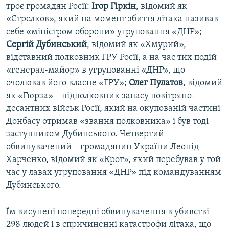
троє громадян Росії:
Ігор Гіркін
, відомий як
«Стрєлков», який на момент збиття літака називав
себе «міністром оборони» угруповання «ДНР»;
Сергій Дубинський
, відомий як «Хмурий»,
відставний полковник ГРУ Росії, а на час тих подій
«генерал-майор» в угрупованні «ДНР», що
очолював його власне «ГРУ»;
Олег Пулатов
, відомий
як «Гюрза» – підполковник запасу повітряно-
десантних військ Росії, який на окупованій частині
Донбасу отримав «звання полковника» і був тоді
заступником Дубинського. Четвертий
обвинувачений – громадянин України Леонід
Харченко, відомий як «Крот», який перебував у той
час у лавах угруповання «ДНР» під командуванням
Дубинського.
Їм висунені попередні обвинувачення в убивстві
298 людей і в спричиненні катастрофи літака, що