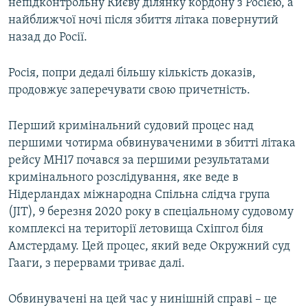
непідконтрольну Києву ділянку кордону з Росією, а
найближчої ночі після збиття літака повернутий
назад до Росії.
Росія, попри дедалі більшу кількість доказів,
продовжує заперечувати свою причетність.
Перший кримінальний судовий процес над
першими чотирма обвинуваченими в збитті літака
рейсу MH17 почався за першими результатами
кримінального розслідування, яке веде в
Нідерландах міжнародна Спільна слідча група
(JIT), 9 березня 2020 року в спеціальному судовому
комплексі на території летовища Схіпгол біля
Амстердаму. Цей процес, який веде Окружний суд
Гааги, з перервами триває далі.
Обвинувачені на цей час у нинішній справі – це