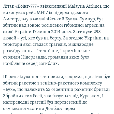
Літак «Боїнг-777» авіакомпанії Malaysia Airlines, що
виконував рейс MH17 із нідерландського
Амстердаму в малайзійський Куала-Лумпур, був
збитий над зоною російської гібридної агресії на
сході України 17 липня 2014 року. Загинули 298
людей – усі, хто був на борту. За згодою України, на
території якої сталася трагедія, міжнародне
розслідування – і технічне, і кримінальне –
очолили Нідерланди, громадян яких було
найбільше серед загиблих.
Ці розслідування встановили, зокрема, що літак був
збитий ракетою з зенітно-ракетного комплексу
«Бук», що належить 53-й зенітній ракетній бригаді
Збройних сил Росії, яка базується під Курськом, і
напередодні трагедії був перевезений до
окупованої частини Донбасу через