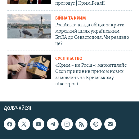
прогодує | Крим.Реалії
ВІЙНА ТА КРИМ
Російська влада обіцяє закрити
морський шлях українським
БпЛА до Севастополя. Чи реально
це?
СУСПІЛЬСТВО
«Крим – не Росія»: маркетплейс
Ozon припинив прийом нових
замовлень на Кримському
півострові
ДОЛУЧАЙСЯ!