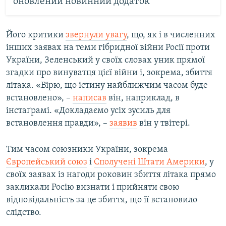
оновлений новинний додаток
Його критики
звернули увагу
, що, як і в численних
інших заявах на теми гібридної війни Росії проти
України, Зеленський у своїх словах уник прямої
згадки про винуватця цієї війни і, зокрема, збиття
літака. «Вірю, що істину найближчим часом буде
встановлено», –
написав
він, наприклад, в
інстаґрамі. «Докладаємо усіх зусиль для
встановлення правди», –
заявив
він у твітері.
Тим часом союзники України, зокрема
Європейський союз
і
Сполучені Штати Америки
, у
своїх заявах із нагоди роковин збиття літака прямо
закликали Росію визнати і прийняти свою
відповідальність за це збиття, що її встановило
слідство.