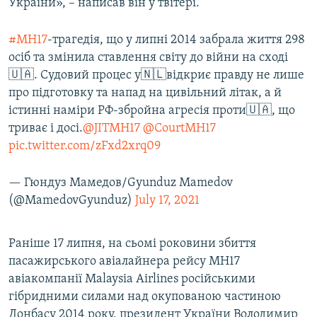
України», – написав він у твітері.
#MH17
-трагедія, що у липні 2014 забрала життя 298
осіб та змінила ставлення світу до війни на сході
🇺🇦. Судовий процес у🇳🇱відкриє правду не лише
про підготовку та напад на цивільний літак, а й
істинні наміри РФ-збройна агресія проти🇺🇦, що
триває і досі.
@JITMH17
@CourtMH17
pic.twitter.com/zFxd2xrq09
— Гюндуз Мамедов/Gyunduz Mamedov
(@MamedovGyunduz)
July 17, 2021
Раніше 17 липня, на сьомі роковини збиття
пасажирського авіалайнера рейсу MH17
авіакомпанії Malaysia Airlines російськими
гібридними силами над окупованою частиною
Донбасу 2014 року, президент України Володимир