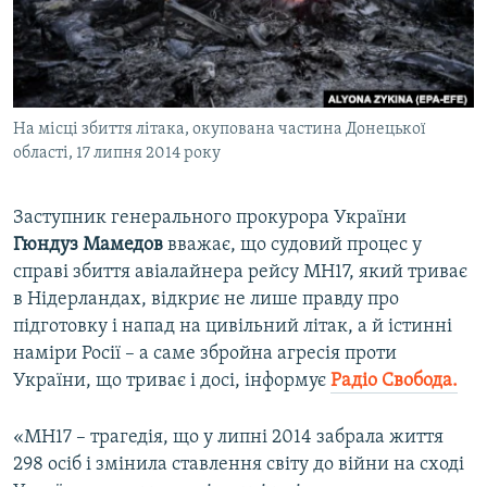
ВІДЕОУРОКИ «ELIFBE»
Русский
СВІДЧЕННЯ ОКУПАЦІЇ
Qırımtatar
УКРАЇНСЬКА ПРОБЛЕМА КРИМУ
На місці збиття літака, окупована частина Донецької
ДОЛУЧАЙСЯ!
ІНФОГРАФІКА
області, 17 липня 2014 року
Заступник генерального прокурора України
Усі сайти RFE/RL
Гюндуз Мамедов
вважає, що судовий процес у
справі збиття авіалайнера рейсу MH17, який триває
в Нідерландах, відкриє не лише правду про
підготовку і напад на цивільний літак, а й істинні
наміри Росії – а саме збройна агресія проти
України, що триває і досі, інформує
Радіо Свобода.
«MH17 – трагедія, що у липні 2014 забрала життя
298 осіб і змінила ставлення світу до війни на сході