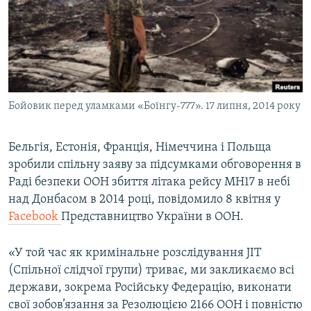
ВІДЕОУРОКИ «ELIFBE»
Русский
СВІДЧЕННЯ ОКУПАЦІЇ
Qırımtatar
УКРАЇНСЬКА ПРОБЛЕМА КРИМУ
ДОЛУЧАЙСЯ!
ІНФОГРАФІКА
Бойовик перед уламками «Боїнгу-777». 17 липня, 2014 року
Бельгія, Естонія, Франція, Німеччина і Польща
Усі сайти RFE/RL
зробили спільну заяву за підсумками обговорення в
Раді безпеки ООН збиття літака рейсу MH17 в небі
над Донбасом в 2014 році, повідомило 8 квітня у
Facebook
Представництво України в ООН.
«У той час як кримінальне розслідування JIT
(Спільної слідчої групи) триває, ми закликаємо всі
держави, зокрема Російську Федерацію, виконати
свої зобов’язання за Резолюцією 2166 ООН і повністю