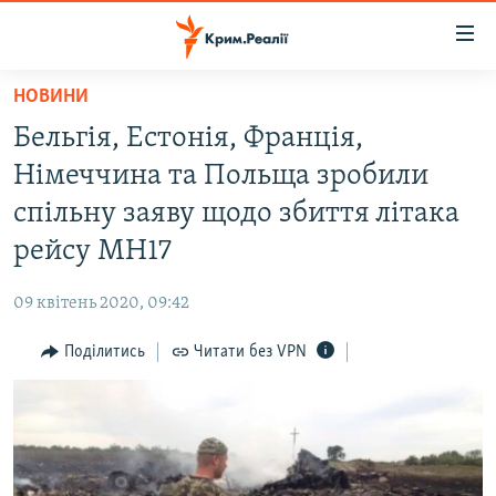
Доступність
посилання
Перейти
НОВИНИ
до
НОВИНИ
Бельгія, Естонія, Франція,
основного
ВОДА.КРИМ
матеріалу
Німеччина та Польща зробили
ВІДЕО ТА ФОТО
Перейти
спільну заяву щодо збиття літака
до
ПОЛІТИКА
рейсу MH17
основної
БЛОГИ
навігації
09 квітень 2020, 09:42
Перейти
ПОГЛЯД
до
Поділитись
Читати без VPN
ІНТЕРВ'Ю
пошуку
ВСЕ ЗА ДЕНЬ
СПЕЦПРОЕКТИ
ЯК ОБІЙТИ БЛОКУВАННЯ
ДЕПОРТАЦІЯ