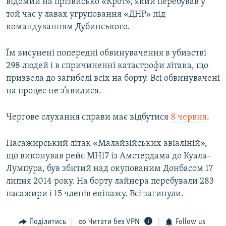
відомий на прізвисько «Крот», який перебував у
той час у лавах угруповання «ДНР» під
командуванням Дубинського.
Їм висунені попередні обвинувачення в убивстві
298 людей і в спричиненні катастрофи літака, що
призвела до загибелі всіх на борту. Всі обвинувачені
на процес не з’явилися.
Чергове слухання справи має відбутися
8 червня
.
Пасажирський літак «Малайзійських авіаліній»,
що виконував рейс МН17 із Амстердама до Куала-
Лумпура, був збитий над окупованим Донбасом 17
липня 2014 року. На борту лайнера перебували 283
пасажири і 15 членів екіпажу. Всі загинули.
Поділитись
Читати без VPN
Follow us