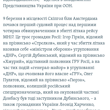
Представництва України при ООН.
9 березня в місцевості Схіпгол біля Амстердама
почався перший судовий процес над першими
чотирма обвинуваченими в збитті літака рейсу
MH17. Це троє громадян Росії: Ігор Гіркін, відомий
на прізвисько «Стрєлков», який у час збиття літака
називав себе «міністром оборони» угруповання
«ДНР», Сергій Дубинський, відомий на прізвисько
«Хмурий», відставний полковник ГРУ Росії, а на
час тих подій «генерал-майор» в угрупованні
«ДНР», що очолював його власне «ГРУ», Олег
Пулатов, відомий на прізвисько «Гюрза»,
полковник, колишній російський
спецпризначенець, який на окупованій частині
Донбасу був тоді заступником Дубинського, – а
також громадянин України Леонід Харченко,