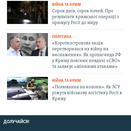
ВІЙНА ТА КРИМ
Сорок днів, сорок ночей. Про
результати кримської операції з
примусу Росії до миру
ПОЛІТИКА
«Короткострокова акція
перетворилася на війну на
виснаження»: Як пропаганда РФ
у Криму пояснює невдачі «СВО»
та залякує «мінними атаками»
ВІЙНА ТА КРИМ
«Полювання на колони». Як ЗСУ
ріжуть військову логістику Росії в
Криму
ДОЛУЧАЙСЯ!