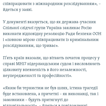
співпрацювати з міжнародним розслідуванням», –
йдеться у заяві.
У документі вказується, що як держава-учасник
Спільної слідчої групи Україна закликає Росію
виконати відповідну резолюцію Ради безпеки ООН
і «повною мірою співпрацювати із кримінальним
розслідуванням, що триває».
П’ять країн вказали, що вітають початок процесу у
справі MH17 нідерландським судом і висловлюють
цілковиту впевненість в його незалежності,
неупередженості та професійності».
«Яким би тернистим не був шлях, істина трагедії
буде встановлена, а причетні – як виконавці, так і
замовники – будуть притягнуті до
відповідальності», – йдеться в повідомленні