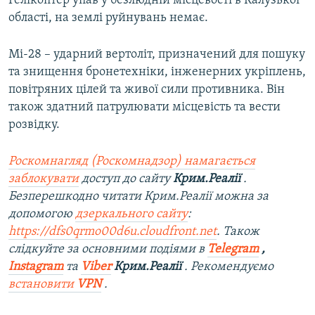
Гелікоптер упав у безлюдній місцевості в Калузької
області, на землі руйнувань немає.
Мі-28 – ударний вертоліт, призначений для пошуку
та знищення бронетехніки, інженерних укріплень,
повітряних цілей та живої сили противника. Він
також здатний патрулювати місцевість та вести
розвідку.
Роскомнагляд (Роскомнадзор) намагається
заблокувати
доступ до сайту
Крим.Реалії
.
Безперешкодно читати Крим.Реалії можна за
допомогою
дзеркального сайту
:
https://dfs0qrmo00d6u.cloudfront.net
. Також
слідкуйте за основними подіями в
Telegram
,
Instagram
та
Viber
Крим.Реалії
. Рекомендуємо
встановити
VPN
.