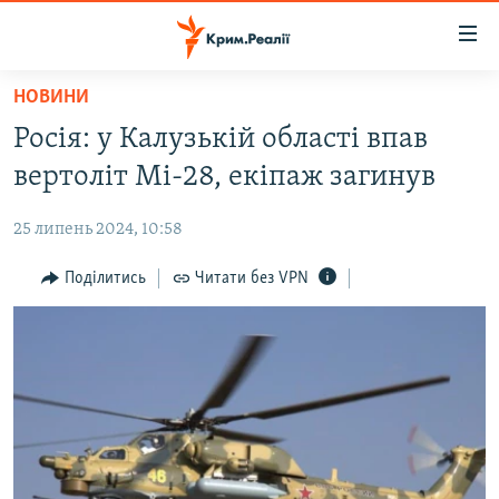
Доступність
посилання
Перейти
НОВИНИ
до
НОВИНИ
Росія: у Калузькій області впав
основного
ВОДА.КРИМ
матеріалу
вертоліт Мі-28, екіпаж загинув
ВІДЕО ТА ФОТО
Перейти
до
25 липень 2024, 10:58
ПОЛІТИКА
основної
БЛОГИ
Поділитись
Читати без VPN
навігації
Перейти
ПОГЛЯД
до
ІНТЕРВ'Ю
пошуку
ВСЕ ЗА ДЕНЬ
СПЕЦПРОЕКТИ
ЯК ОБІЙТИ БЛОКУВАННЯ
ДЕПОРТАЦІЯ