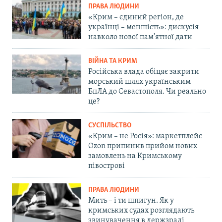
ПРАВА ЛЮДИНИ
«Крим – єдиний регіон, де
українці – меншість»: дискусія
навколо нової пам'ятної дати
ВІЙНА ТА КРИМ
Російська влада обіцяє закрити
морський шлях українським
БпЛА до Севастополя. Чи реально
це?
СУСПІЛЬСТВО
«Крим – не Росія»: маркетплейс
Ozon припинив прийом нових
замовлень на Кримському
півострові
ПРАВА ЛЮДИНИ
Мить – і ти шпигун. Як у
кримських судах розглядають
звинувачення в держзраді