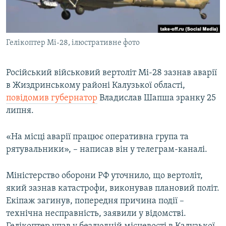
ВІДЕОУРОКИ «ELIFBE»
Русский
СВІДЧЕННЯ ОКУПАЦІЇ
Qırımtatar
Гелікоптер Мі-28, ілюстративне фото
УКРАЇНСЬКА ПРОБЛЕМА КРИМУ
ДОЛУЧАЙСЯ!
ІНФОГРАФІКА
Російський військовий вертоліт Мі-28 зазнав аварії
в Жиздринському районі Калузької області,
повідомив губернатор
Владислав Шапша зранку 25
Усі сайти RFE/RL
липня.
«На місці аварії працює оперативна група та
рятувальники», – написав він у телеграм-каналі.
Міністерство оборони РФ уточнило, що вертоліт,
який зазнав катастрофи, виконував плановий політ.
Екіпаж загинув, попередня причина події –
технічна несправність, заявили у відомстві.