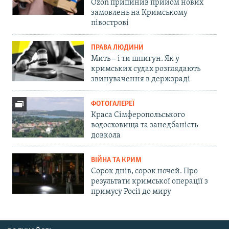
Ozon припинив прийом нових
замовлень на Кримському
півострові
ПРАВА ЛЮДИНИ
Мить – і ти шпигун. Як у
кримських судах розглядають
звинувачення в держзраді
ФОТОГАЛЕРЕЇ
Краса Сімферопольського
водосховища та занедбаність
довкола
ВІЙНА ТА КРИМ
Сорок днів, сорок ночей. Про
результати кримської операції з
примусу Росії до миру