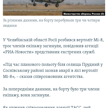
ВІДЕОУРОКИ «ELIFBE»
Русский
СВІДЧЕННЯ ОКУПАЦІЇ
Qırımtatar
За різними даними, на борту перебували три чи чотири
УКРАЇНСЬКА ПРОБЛЕМА КРИМУ
людини
ДОЛУЧАЙСЯ!
ІНФОГРАФІКА
У Челябінській області Росії розбився вертоліт Мі-8,
троє членів екіпажу загинули, повідомив агенції
«РИА-Новости» представник екстрених служб.
Усі сайти RFE/RL
«Під час планового польоту біля селища Прудний у
Соснівському районі зазнав аварії в лісі вертоліт
Мі-8», – сказав співрозмовник агентства.
За попередніми даними, на борту було три члени
екіпажу, вони загинули.
Як уточнив співрозмовник агенції ТАСС, цей