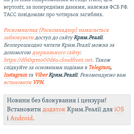
вертоліт, за попередніми даними, належав ФСБ РФ.
ТАСС повідомляє про чотирьох загиблих.
Роскомнагляд (Роскомнадзор) намагається
заблокувати
доступ до сайту
Крим.Реалії
.
Безперешкодно читати Крим.Реалії можна за
допомогою
дзеркального сайту
:
https://dfs0qrmo00d6u.cloudfront.net
. Також
слідкуйте за основними подіями в
Telegram
,
Instagram
та
Viber
Крим.Реалії
. Рекомендуємо вам
встановити
VPN
.
Новини без блокування і цензури!
Встановити
додаток
Крим.Реалії для
iOS
і
Android
.