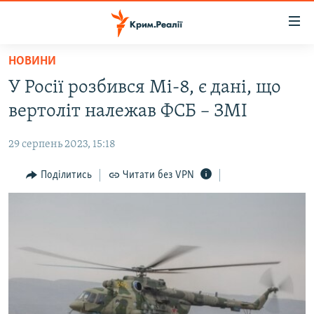
Доступність
посилання
Перейти
НОВИНИ
до
НОВИНИ
У Росії розбився Мі-8, є дані, що
основного
ВОДА.КРИМ
матеріалу
вертоліт належав ФСБ – ЗМІ
ВІДЕО ТА ФОТО
Перейти
до
29 серпень 2023, 15:18
ПОЛІТИКА
основної
БЛОГИ
Поділитись
Читати без VPN
навігації
Перейти
ПОГЛЯД
до
ІНТЕРВ'Ю
пошуку
ВСЕ ЗА ДЕНЬ
СПЕЦПРОЕКТИ
ЯК ОБІЙТИ БЛОКУВАННЯ
ДЕПОРТАЦІЯ