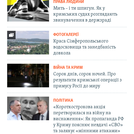
ПРАВА ЛЮДИНИ
Мить – і ти шпигун. Як у
кримських судах розглядають
звинувачення в держзраді
ФОТОГАЛЕРЕЇ
Краса Сімферопольського
водосховища та занедбаність
довкола
ВІЙНА ТА КРИМ
Сорок днів, сорок ночей. Про
результати кримської операції з
примусу Росії до миру
ПОЛІТИКА
«Короткострокова акція
перетворилася на війну на
виснаження»: Як пропаганда РФ
у Криму пояснює невдачі «СВО»
та залякує «мінними атаками»