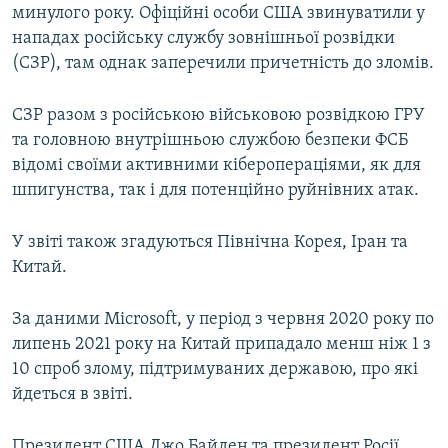
минулого року. Офіційні особи США звинуватили у
нападах російську службу зовнішньої розвідки
(СЗР), там однак заперечили причетність до зломів.
СЗР разом з російською військовою розвідкою ГРУ
та головною внутрішньою службою безпеки ФСБ
відомі своїми активними кіберопераціями, як для
шпигунства, так і для потенційно руйнівних атак.
У звіті також згадуються Північна Корея, Іран та
Китай.
За даними Microsoft, у період з червня 2020 року по
липень 2021 року на Китай припадало менш ніж 1 з
10 спроб злому, підтримуваних державою, про які
йдеться в звіті.
Президент США Джо Байден та президент Росії