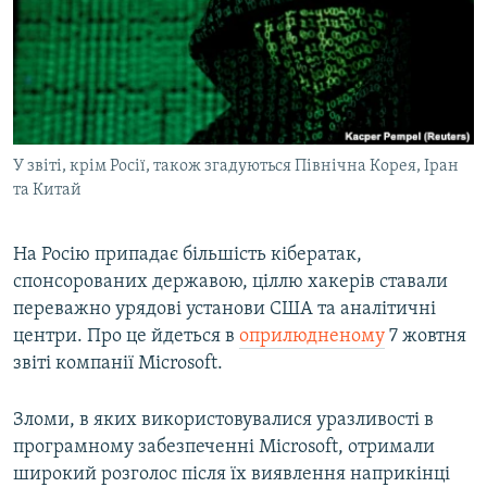
ВІДЕОУРОКИ «ELIFBE»
Русский
СВІДЧЕННЯ ОКУПАЦІЇ
Qırımtatar
УКРАЇНСЬКА ПРОБЛЕМА КРИМУ
ДОЛУЧАЙСЯ!
ІНФОГРАФІКА
У звіті, крім Росії, також згадуються Північна Корея, Іран
та Китай
Усі сайти RFE/RL
На Росію припадає більшість кібератак,
спонсорованих державою, ціллю хакерів ставали
переважно урядові установи США та аналітичні
центри. Про це йдеться в
оприлюдненому
7 жовтня
звіті компанії Microsoft.
Зломи, в яких використовувалися уразливості в
програмному забезпеченні Microsoft, отримали
широкий розголос після їх виявлення наприкінці