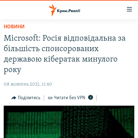
Доступність
посилання
Перейти
НОВИНИ
до
НОВИНИ
Microsoft: Росія відповідальна за
основного
ВОДА.КРИМ
матеріалу
більшість спонсорованих
ВІДЕО ТА ФОТО
Перейти
державою кібератак минулого
до
ПОЛІТИКА
року
основної
БЛОГИ
навігації
08 жовтень 2021, 11:40
Перейти
ПОГЛЯД
до
Поділитись
Читати без VPN
ІНТЕРВ'Ю
пошуку
ВСЕ ЗА ДЕНЬ
СПЕЦПРОЕКТИ
ЯК ОБІЙТИ БЛОКУВАННЯ
ДЕПОРТАЦІЯ