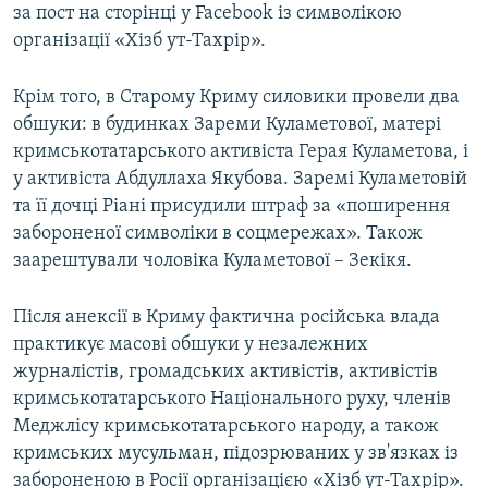
за пост на сторінці у Facebook із символікою
організації «Хізб ут-Тахрір».
Крім того, в Старому Криму силовики провели два
обшуки: в будинках Зареми Куламетової, матері
кримськотатарського активіста Герая Куламетова, і
у активіста Абдуллаха Якубова. Заремі Куламетовій
та її дочці Ріані присудили штраф за «поширення
забороненої символіки в соцмережах». Також
заарештували чоловіка Куламетової – Зекікя.
Після анексії в Криму фактична російська влада
практикує масові обшуки у незалежних
журналістів, громадських активістів, активістів
кримськотатарського Національного руху, членів
Меджлісу кримськотатарського народу, а також
кримських мусульман, підозрюваних у зв'язках із
забороненою в Росії організацією «Хізб ут-Тахрір».