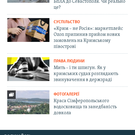
БпЛА до Севастополя. Чи реально
це?
СУСПІЛЬСТВО
«Крим – не Росія»: маркетплейс
Ozon припинив прийом нових
замовлень на Кримському
півострові
ПРАВА ЛЮДИНИ
Мить – і ти шпигун. Як у
кримських судах розглядають
звинувачення в держзраді
ФОТОГАЛЕРЕЇ
Краса Сімферопольського
водосховища та занедбаність
довкола