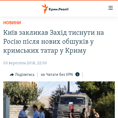
Доступність
посилання
Перейти
НОВИНИ
до
НОВИНИ
Київ закликав Захід тиснути на
основного
ВОДА.КРИМ
матеріалу
Росію після нових обшуків у
ВІДЕО ТА ФОТО
Перейти
кримських татар у Криму
до
ПОЛІТИКА
основної
05 вересень 2018, 22:50
БЛОГИ
навігації
Перейти
Поділитись
Читати без VPN
ПОГЛЯД
до
ІНТЕРВ'Ю
пошуку
ВСЕ ЗА ДЕНЬ
СПЕЦПРОЕКТИ
ЯК ОБІЙТИ БЛОКУВАННЯ
ДЕПОРТАЦІЯ