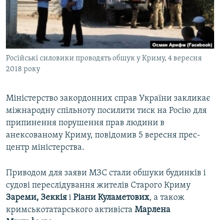
ВІДЕОУРОКИ «ELIFBE»
Русский
СВІДЧЕННЯ ОКУПАЦІЇ
Qırımtatar
УКРАЇНСЬКА ПРОБЛЕМА КРИМУ
Російські силовики проводять обшук у Криму, 4 вересня
ДОЛУЧАЙСЯ!
ІНФОГРАФІКА
2018 року
Міністерство закордонних справ України закликає
Усі сайти RFE/RL
міжнародну спільноту посилити тиск на Росію для
припинення порушення прав людини в
анексованому Криму, повідомив 5 вересня прес-
центр міністерства.
Приводом для заяви МЗС стали обшуки будинків і
судові переслідування жителів Старого Криму
Зареми, Зеккія
і
Ріани Куламетових
, а також
кримськотатарського активіста
Марлена