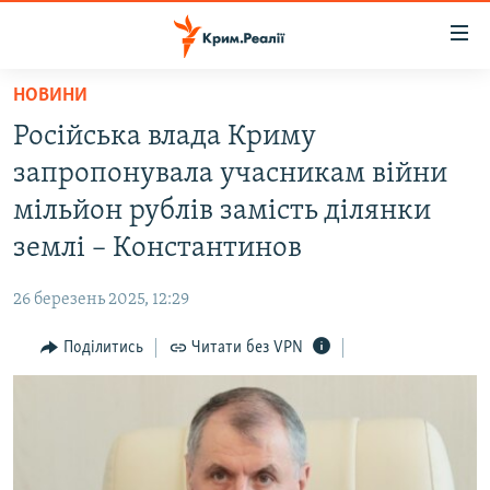
Доступність
посилання
Перейти
НОВИНИ
до
НОВИНИ
Російська влада Криму
основного
ВОДА.КРИМ
матеріалу
запропонувала учасникам війни
ВІДЕО ТА ФОТО
Перейти
мільйон рублів замість ділянки
до
ПОЛІТИКА
землі – Константинов
основної
БЛОГИ
навігації
26 березень 2025, 12:29
Перейти
ПОГЛЯД
до
Поділитись
Читати без VPN
ІНТЕРВ'Ю
пошуку
ВСЕ ЗА ДЕНЬ
СПЕЦПРОЕКТИ
ЯК ОБІЙТИ БЛОКУВАННЯ
ДЕПОРТАЦІЯ