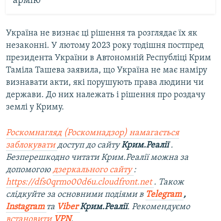
армію
Україна не визнає ці рішення та розглядає їх як
незаконні. У лютому 2023 року тодішня постпред
президента України в Автономній Республіці Крим
Таміла Ташева заявила, що Україна не має наміру
визнавати акти, які порушують права людини чи
держави. До них належать і рішення про роздачу
землі у Криму.
Роскомнагляд (Роскомнадзор) намагається
заблокувати
доступ до сайту
Крим.Реалії
.
Безперешкодно читати Крим.Реалії можна за
допомогою
дзеркального сайту
:
https://dfs0qrmo00d6u.cloudfront.net
. Також
слідкуйте за основними подіями в
Telegram
,
Instagram
та
Viber
Крим.Реалії
. Рекомендуємо
встановити
VPN
.