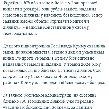
України – КР
) або членом його сім'ї одноразової
виплати в розмірі 1 млн рублів замість надання
земельної ділянки у власність безкоштовно. Тепер
заявник зможе обрати: отримати кошти чи
ділянку», – написав Константинов у своєму
телеграм-каналі.
До цього підконтрольна Росії влада Криму схвалила
зміни до законодавства, згідно з якими учасникам
війни РФ проти України з Криму безкоштовно
надавалися земельні ділянки. У травні 2024 року
повідомлялося, що близько 1,5 тисячі ділянок було
сформовано у Сакському та Чорноморському
районах Криму для передачі військовослужбовцям.
За заявою російської адміністрації, на сьогодні
близько 730 земельних ділянок уже передано
учасникам бойових дій. Зокрема, за даними