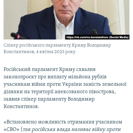
ВІДЕОУРОКИ «ELIFBE»
Русский
СВІДЧЕННЯ ОКУПАЦІЇ
Qırımtatar
УКРАЇНСЬКА ПРОБЛЕМА КРИМУ
ДОЛУЧАЙСЯ!
ІНФОГРАФІКА
Спікер російського парламенту Криму Володимир
Константинов, 4 квітня 2023 року
Усі сайти RFE/RL
Російський парламент Криму схвалив
законопроєкт про виплату мільйона рублів
учасникам війни проти України замість земельної
ділянки на території анексованого півострова,
заявив спікер парламенту Володимир
Константинов.
«Встановлено можливість отримання учасником
«СВО» (
так російська влада називає війну проти