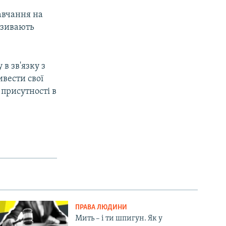
навчання на
називають
в зв'язку з
ивести свої
 присутності в
ПРАВА ЛЮДИНИ
Мить – і ти шпигун. Як у