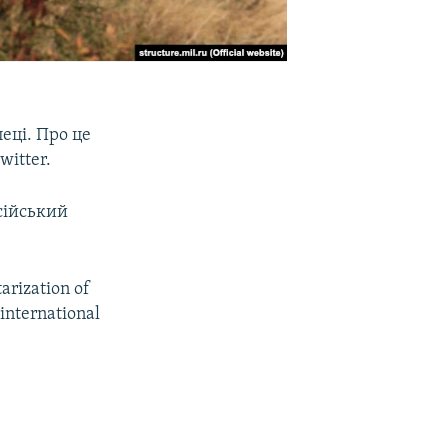
еці. Про це
witter.
сійський
arization of
 international