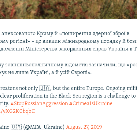
я анексованого Криму й «поширення ядерної зброї в
му регіоні» – це виклик міжнародному порядку й безп
ідомленні Міністерства закордонних справ України в T
му зовнішньополітичному відомстві зазначили, що «ро
є не лише Україні, а й усій Європі».
reatens not only 🇺🇦, but the entire Europe. Ongoing milit
ear proliferation in the Black Sea region is a challenge to
rity.
#StopRussianAggression
#CrimeaIsUkraine
com/yXG2K0bqbC
aine 🇺🇦 (@MFA_Ukraine)
August 27, 2019