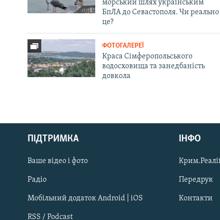
морський шлях українським
БпЛА до Севастополя. Чи реально
це?
ФОТОГАЛЕРЕЇ
Краса Сімферопольського
водосховища та занедбаність
довкола
Русский
ПІДТРИМКА
ІНФО
Qırımtatar
Ваше відео і фото
Крим.Реалії
ДОЛУЧАЙСЯ!
Радіо
Передрук
Мобільний додаток Android | iOS
Контакти
RSS / Podcast