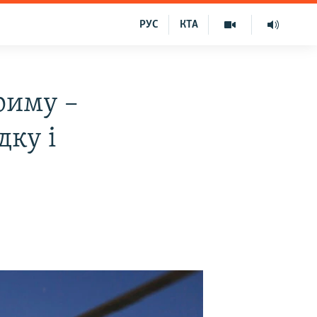
РУС
КТА
риму –
ку і