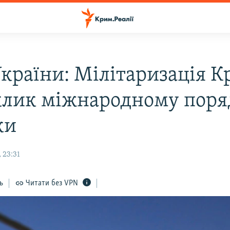
країни: Мілітаризація К
клик міжнародному поряд
ки
 23:31
ь
Читати без VPN