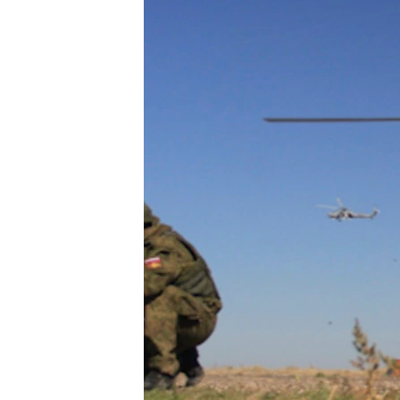
ВІДЕОУРОКИ «ELIFBE»
СВІДЧЕННЯ ОКУПАЦІЇ
УКРАЇНСЬКА ПРОБЛЕМА КРИМУ
ІНФОГРАФІКА