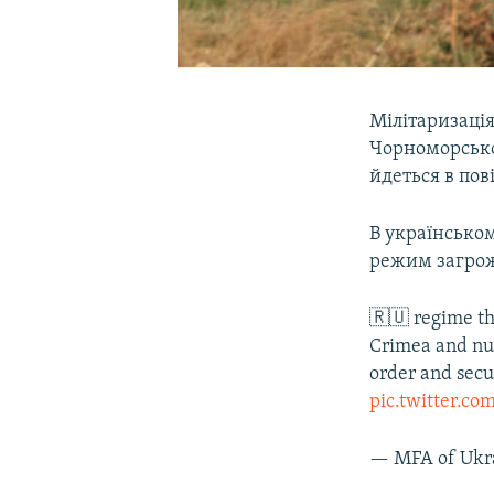
Мілітаризаці
Чорноморсько
йдеться в пов
В українсько
режим загрожу
🇷🇺 regime th
Crimea and nucl
order and secu
pic.twitter.
— MFA of Ukr