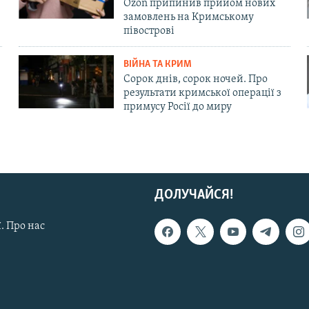
Ozon припинив прийом нових
замовлень на Кримському
півострові
ВІЙНА ТА КРИМ
Сорок днів, сорок ночей. Про
результати кримської операції з
примусу Росії до миру
ДОЛУЧАЙСЯ!
. Про нас