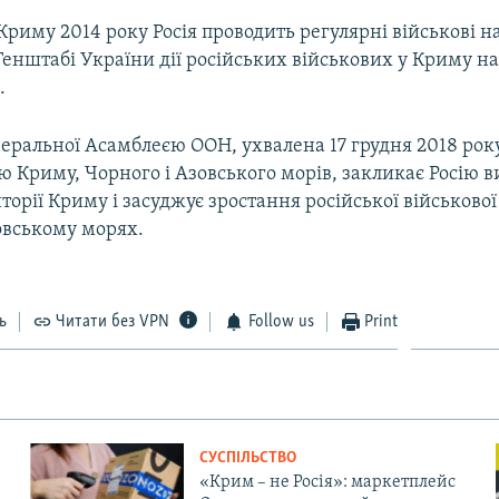
 Криму 2014 року Росія проводить регулярні військові 
 Генштабі України дії російських військових у Криму 
.
еральної Асамблеєю ООН, ухвалена 17 грудня 2018 року 
ю Криму, Чорного і Азовського морів, закликає Росію в
иторії Криму і засуджує зростання російської військової
овському морях.
ь
Читати без VPN
Follow us
Print
СУСПІЛЬСТВО
«Крим – не Росія»: маркетплейс