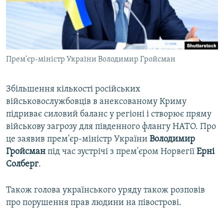
ВІДЕОУРОКИ «ELIFBE»
Русский
СВІДЧЕННЯ ОКУПАЦІЇ
Qırımtatar
УКРАЇНСЬКА ПРОБЛЕМА КРИМУ
Прем'єр-міністр України Володимир Гройсман
ДОЛУЧАЙСЯ!
ІНФОГРАФІКА
Збільшення кількості російських
військовослужбовців в анексованому Криму
Усі сайти RFE/RL
підриває силовий баланс у регіоні і створює пряму
військову загрозу для південного флангу НАТО. Про
це заявив прем'єр-міністр України
Володимир
Гройсман
під час зустрічі з прем'єром Норвегії
Ерні
Солберг
.
Також голова українського уряду також розповів
про порушення прав людини на півострові.