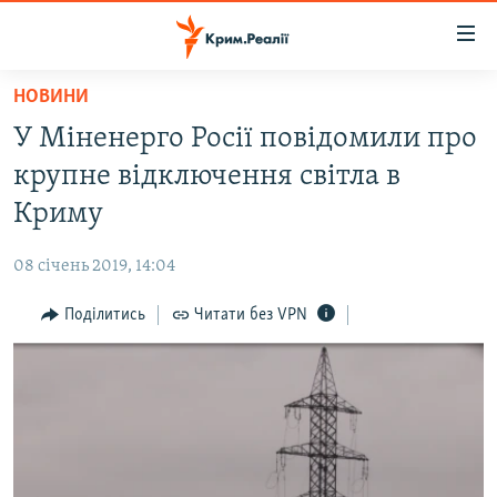
Доступність
посилання
Перейти
НОВИНИ
до
НОВИНИ
У Міненерго Росії повідомили про
основного
ВОДА.КРИМ
матеріалу
крупне відключення світла в
ВІДЕО ТА ФОТО
Перейти
Криму
до
ПОЛІТИКА
основної
08 січень 2019, 14:04
БЛОГИ
навігації
Перейти
Поділитись
Читати без VPN
ПОГЛЯД
до
ІНТЕРВ'Ю
пошуку
ВСЕ ЗА ДЕНЬ
СПЕЦПРОЕКТИ
ЯК ОБІЙТИ БЛОКУВАННЯ
ДЕПОРТАЦІЯ