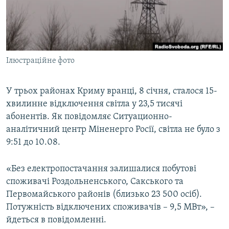
ВІДЕОУРОКИ «ELIFBE»
Русский
СВІДЧЕННЯ ОКУПАЦІЇ
Qırımtatar
УКРАЇНСЬКА ПРОБЛЕМА КРИМУ
Ілюстраційне фото
ДОЛУЧАЙСЯ!
ІНФОГРАФІКА
У трьох районах Криму вранці, 8 січня, сталося 15-
хвилинне відключення світла у 23,5 тисячі
Усі сайти RFE/RL
абонентів. Як повідомляє Ситуационно-
аналітичний центр Міненерго Росії, світла не було з
9:51 до 10.08.
«Без електропостачання залишалися побутові
споживачі Роздольненського, Сакського та
Первомайського районів (близько 23 500 осіб).
Потужність відключених споживачів – 9,5 МВт», –
йдеться в повідомленні.