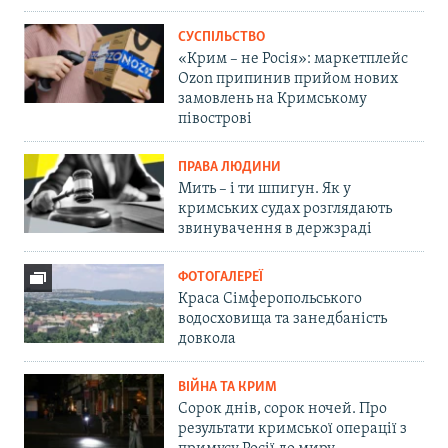
СУСПІЛЬСТВО
«Крим – не Росія»: маркетплейс
Ozon припинив прийом нових
замовлень на Кримському
півострові
ПРАВА ЛЮДИНИ
Мить – і ти шпигун. Як у
кримських судах розглядають
звинувачення в держзраді
ФОТОГАЛЕРЕЇ
Краса Сімферопольського
водосховища та занедбаність
довкола
ВІЙНА ТА КРИМ
Сорок днів, сорок ночей. Про
результати кримської операції з