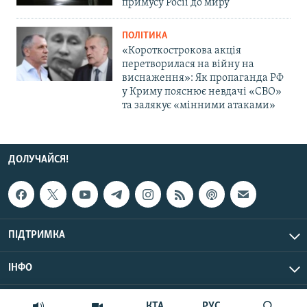
примусу Росії до миру
ПОЛІТИКА
«Короткострокова акція
перетворилася на війну на
виснаження»: Як пропаганда РФ
у Криму пояснює невдачі «СВО»
та залякує «мінними атаками»
ДОЛУЧАЙСЯ!
ПІДТРИМКА
ІНФО
© Крим.Реалії, 2026 | Усі права застережено.
КТА
РУС