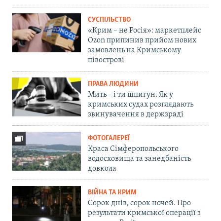
СУСПІЛЬСТВО
«Крим – не Росія»: маркетплейс
Ozon припинив прийом нових
замовлень на Кримському
півострові
ПРАВА ЛЮДИНИ
Мить – і ти шпигун. Як у
кримських судах розглядають
звинувачення в держзраді
ФОТОГАЛЕРЕЇ
Краса Сімферопольського
водосховища та занедбаність
довкола
ВІЙНА ТА КРИМ
Сорок днів, сорок ночей. Про
результати кримської операції з