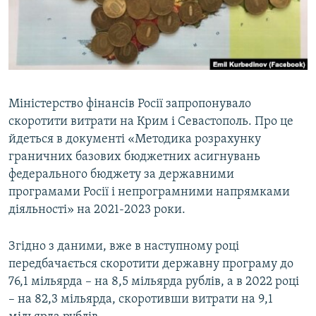
ВІДЕОУРОКИ «ELIFBE»
Русский
СВІДЧЕННЯ ОКУПАЦІЇ
Qırımtatar
УКРАЇНСЬКА ПРОБЛЕМА КРИМУ
ДОЛУЧАЙСЯ!
ІНФОГРАФІКА
Міністерство фінансів Росії запропонувало
скоротити витрати на Крим і Севастополь. Про це
йдеться в документі «Методика розрахунку
Усі сайти RFE/RL
граничних базових бюджетних асигнувань
федерального бюджету за державними
програмами Росії і непрограмними напрямками
діяльності» на 2021-2023 роки.
Згідно з даними, вже в наступному році
передбачається скоротити державну програму до
76,1 мільярда – на 8,5 мільярда рублів, а в 2022 році
– на 82,3 мільярда, скоротивши витрати на 9,1