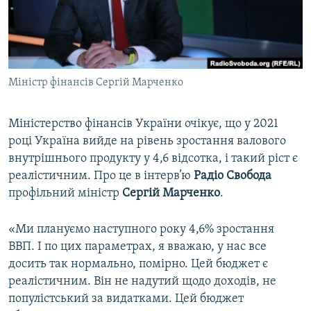
ВІДЕОУРОКИ «ELIFBE»
Русский
СВІДЧЕННЯ ОКУПАЦІЇ
Qırımtatar
УКРАЇНСЬКА ПРОБЛЕМА КРИМУ
Міністр фінансів Сергій Марченко
ДОЛУЧАЙСЯ!
ІНФОГРАФІКА
Міністерство фінансів України очікує, що у 2021
році Україна вийде на рівень зростання валового
Усі сайти RFE/RL
внутрішнього продукту у 4,6 відсотка, і такий ріст є
реалістичним. Про це в інтерв’ю
Радіо Свобода
профільний міністр
Сергій Марченко
.
«Ми плануємо наступного року 4,6% зростання
ВВП. І по цих параметрах, я вважаю, у нас все
досить так нормально, помірно. Цей бюджет є
реалістичним. Він не надутий щодо доходів, не
популістський за видатками. Цей бюджет