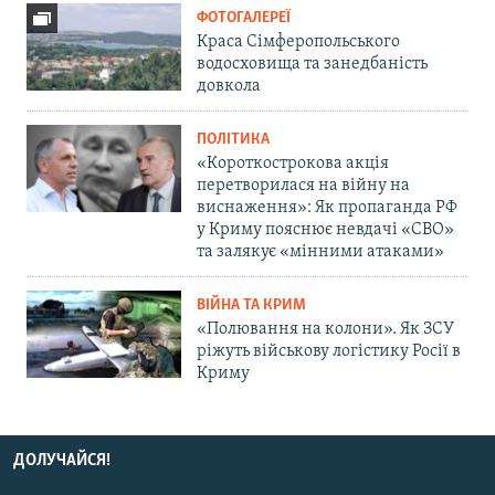
ФОТОГАЛЕРЕЇ
Краса Сімферопольського
водосховища та занедбаність
довкола
ПОЛІТИКА
«Короткострокова акція
перетворилася на війну на
виснаження»: Як пропаганда РФ
у Криму пояснює невдачі «СВО»
та залякує «мінними атаками»
ВІЙНА ТА КРИМ
«Полювання на колони». Як ЗСУ
ріжуть військову логістику Росії в
Криму
ДОЛУЧАЙСЯ!