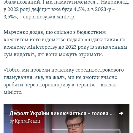
збалансований. І ми намагатимемося... Наприклад,
у 2022 році дефіцит вже буде 4,5%, а в 2023-у –
3,5%», – спрогнозував міністр.
Марченко додав, що спільно з бюджетним
комітетом його відомство подало «індикативи» по
кожному міністерству до 2023 року із зазначенням
сум видатків, які вони можуть отримати.
«Тобто, ми провели практику середньострокового
планування, яку, на жаль, ми не змогли вчасно
зробити через коронакризу в червні», – вказав
міністр.
Дефолт України виключається – голова Мінфіну Марченко (відео)
by
Крим.Реалії