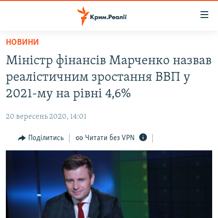
Доступність
посилання
Перейти
НОВИНИ
до
НОВИНИ
Міністр фінансів Марченко назвав
основного
ВОДА.КРИМ
матеріалу
реалістичним зростання ВВП у
ВІДЕО ТА ФОТО
Перейти
2021-му на рівні 4,6%
до
ПОЛІТИКА
основної
20 вересень 2020, 14:01
БЛОГИ
навігації
Перейти
Поділитись
Читати без VPN
ПОГЛЯД
до
ІНТЕРВ'Ю
пошуку
ВСЕ ЗА ДЕНЬ
СПЕЦПРОЕКТИ
ЯК ОБІЙТИ БЛОКУВАННЯ
ДЕПОРТАЦІЯ