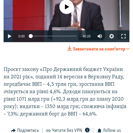
No media source currently available
Auto
0:00
40:26
240p
Завантажити на комп'ютер
360p
Auto
240p
360p
480p
480p
Проєкт закону «Про Державний бюджет України
на 2021 рік», поданий 14 вересня в Верховну Раду,
720p
720p
1080p
передбачає ВВП – 4,5 трлн грн, зростання ВВП
1080p
очікується на рівні 4,6%. Доходи плануються на
рівні 1071 млрд грн (+92,3 млрд грн до плану 2020
року); видатки – 1350 млрд грн; споживча інфляція
– 7,3%; державний борг до ВВП – 64,6%.
Поділитись
Читати без VPN
Follow us