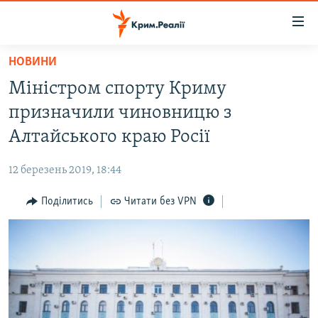
Доступність
посилання
Перейти
НОВИНИ
до
НОВИНИ
Міністром спорту Криму
основного
ВОДА.КРИМ
матеріалу
призначили чиновницю з
ВІДЕО ТА ФОТО
Перейти
Алтайського краю Росії
до
ПОЛІТИКА
основної
12 березень 2019, 18:44
БЛОГИ
навігації
Перейти
Поділитись
Читати без VPN
ПОГЛЯД
до
ІНТЕРВ'Ю
пошуку
ВСЕ ЗА ДЕНЬ
СПЕЦПРОЕКТИ
ЯК ОБІЙТИ БЛОКУВАННЯ
ДЕПОРТАЦІЯ