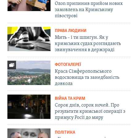
Ozon припинив прийом нових
замовлень на Кримському
півострові
ПРАВА ЛЮДИНИ
Мить – і ти шпигун. Як у
кримських судах розглядають
звинувачення в держзраді
ФОТОГАЛЕРЕЇ
Краса Сімферопольського
водосховища та занедбаність
довкола
ВІЙНА ТА КРИМ
Сорок днів, сорок ночей. Про
результати кримської операції з
примусу Росії до миру
ПОЛІТИКА