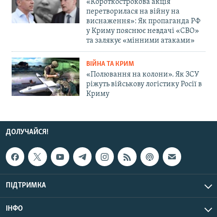
«Короткострокова акція
перетворилася на війну на
виснаження»: Як пропаганда РФ
у Криму пояснює невдачі «СВО»
та залякує «мінними атаками»
ВІЙНА ТА КРИМ
«Полювання на колони». Як ЗСУ
ріжуть військову логістику Росії в
Криму
ДОЛУЧАЙСЯ!
ПІДТРИМКА
ІНФО