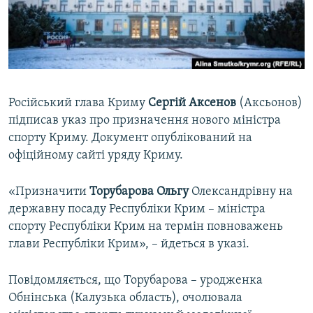
ВІДЕОУРОКИ «ELIFBE»
Русский
СВІДЧЕННЯ ОКУПАЦІЇ
Qırımtatar
УКРАЇНСЬКА ПРОБЛЕМА КРИМУ
ДОЛУЧАЙСЯ!
ІНФОГРАФІКА
Російський глава Криму
Сергій Аксенов
(Аксьонов)
підписав указ про призначення нового міністра
спорту Криму. Документ опублікований на
Усі сайти RFE/RL
офіційному сайті уряду Криму.
«Призначити
Торубарова Ольгу
Олександрівну на
державну посаду Республіки Крим – міністра
спорту Республіки Крим на термін повноважень
глави Республіки Крим», – йдеться в указі.
Повідомляється, що Торубарова – уродженка
Обнінська (Калузька область), очолювала