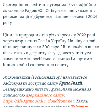
Сьогоднішня політична угода має бути офіційно
схваленою Радою ЄС. Очікується, що ухвалення
рекомендації відбудеться пізніше в березні 2024
року.
Ціни на природний газ різко зросли у 2022 році
через вторгнення Росії в Україну. На піку оптові
ціни перевищували 300 євро. Ціни помітно впали
після того, як дефіциту газу вдалося уникнути
завдяки заміні російського палива імпортом з
інших країн і скороченню попиту.
Роскомнагляд (Роскомнадзор) намагається
заблокувати доступ до сайту
Крим.Реалії
.
Безперешкодно читати Крим.Реалії можна за
допомогою
дзеркального сайту
:
https://dfs0qrmo00d6u.cloudfront.net
. Також