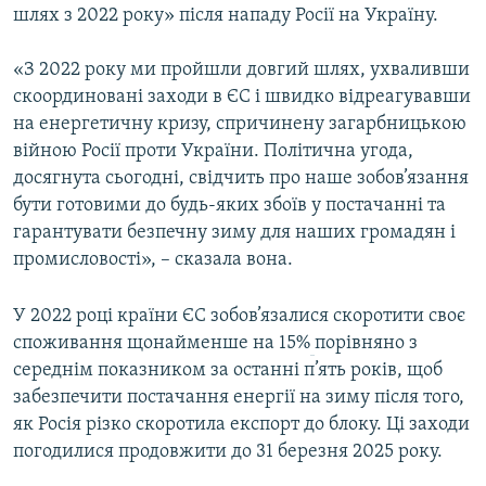
шлях з 2022 року» після нападу Росії на Україну.
ВІДЕОУРОКИ «ELIFBE»
Русский
СВІДЧЕННЯ ОКУПАЦІЇ
«З 2022 року ми пройшли довгий шлях, ухваливши
Qırımtatar
скоординовані заходи в ЄС і швидко відреагувавши
УКРАЇНСЬКА ПРОБЛЕМА КРИМУ
на енергетичну кризу, спричинену загарбницькою
ДОЛУЧАЙСЯ!
ІНФОГРАФІКА
війною Росії проти України. Політична угода,
досягнута сьогодні, свідчить про наше зобов’язання
бути готовими до будь-яких збоїв у постачанні та
гарантувати безпечну зиму для наших громадян і
Усі сайти RFE/RL
промисловості», – сказала вона.
У 2022 році країни ЄС зобов’язалися скоротити своє
споживання щонайменше на 15%
порівняно з
середнім показником за останні п’ять років, щоб
забезпечити постачання енергії на зиму після того,
як Росія різко скоротила експорт до блоку. Ці заходи
погодилися продовжити до 31 березня 2025 року.