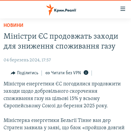
Доступність
посилання
Перейти
НОВИНИ
до
НОВИНИ
Міністри ЄС продовжать заходи
основного
ВОДА.КРИМ
матеріалу
для зниження споживання газу
ВІДЕО ТА ФОТО
Перейти
до
04 березень 2024, 17:57
ПОЛІТИКА
основної
БЛОГИ
Поділитись
Читати без VPN
навігації
Перейти
ПОГЛЯД
Міністри енергетики ЄС погодилися продовжити
до
заходи щодо добровільного скорочення
ІНТЕРВ'Ю
пошуку
споживання газу на цільові 15% у всьому
ВСЕ ЗА ДЕНЬ
Європейському Союзі до березня 2025 року.
СПЕЦПРОЕКТИ
Міністерка енергетики Бельгії Тінне ван дер
ЯК ОБІЙТИ БЛОКУВАННЯ
ДЕПОРТАЦІЯ
Стратен заявила у заяві, що блок «пройшов довгий