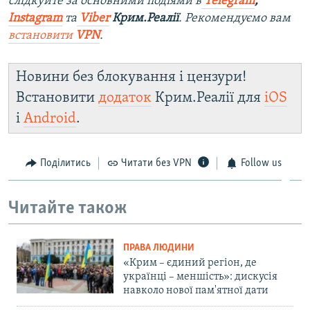
слідкуйте за основними подіями в
Telegram
,
Instagram
та
Viber
Крим.Реалії
. Рекомендуємо вам
встановити
VPN
.
Новини без блокування і цензури!
Встановити
додаток
Крим.Реалії для
iOS
і
Android
.
Поділитись
Читати без VPN
Follow us
Читайте також
ПРАВА ЛЮДИНИ
«Крим – єдиний регіон, де
українці – меншість»: дискусія
навколо нової пам'ятної дати