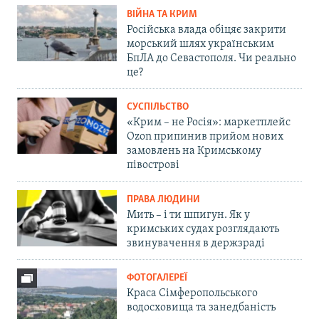
ВІЙНА ТА КРИМ
Російська влада обіцяє закрити
морський шлях українським
БпЛА до Севастополя. Чи реально
це?
СУСПІЛЬСТВО
«Крим – не Росія»: маркетплейс
Ozon припинив прийом нових
замовлень на Кримському
півострові
ПРАВА ЛЮДИНИ
Мить – і ти шпигун. Як у
кримських судах розглядають
звинувачення в держзраді
ФОТОГАЛЕРЕЇ
Краса Сімферопольського
водосховища та занедбаність