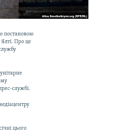
єю постановою
 Ялті. Про це
службу
 унітарне
ому
прес-службі.
медіацентру
січні цього