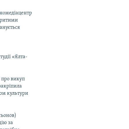
іномедіацентр
критими
ланується
тудії «Ялта-
 про викуп
 закріпила
вом культури
сьонов)
дію за