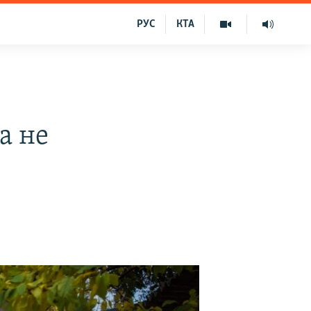
РУС
КТА
а не