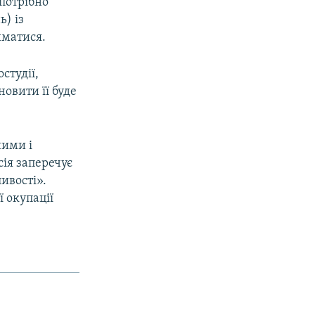
 потрібно
ь) із
йматися.
студії,
новити її буде
ними і
сія заперечує
ивості».
 окупації