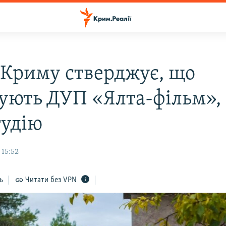
 Криму стверджує, що
дують ДУП «Ялта-фільм», 
тудію
 15:52
ь
Читати без VPN