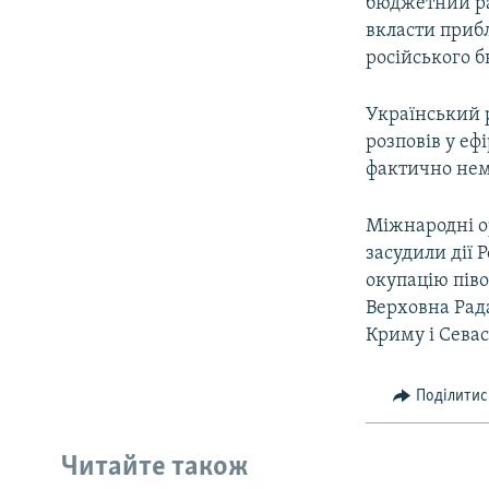
бюджетний рах
вкласти прибл
російського б
Український р
розповів у ефі
фактично не
Міжнародні о
засудили дії 
окупацію піво
Верховна Рада
Криму і Севас
Поділитис
Читайте також