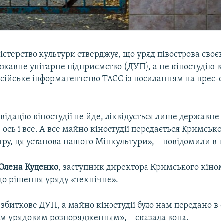
істерство культури стверджує, що уряд півострова сво
ржавне унітарне підприємство (ДУП), а не кіностудію в
осійське інформагентство ТАСС із посиланням на прес-
відацію кіностудії не йде, ліквідується лише державне
 ось і все. А все майно кіностудії передається Кримськ
ру, ця установа нашого Мінкультури», – повідомили в 
Олена Куценко
, заступник директора Кримського кіно
що рішення уряду «технічне».
 збиткове ДУП, а майно кіностудії було нам передано в 
им урядовим розпорядженням», – сказала вона.