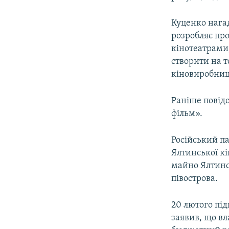
Куценко нагад
розробляє пр
кінотеатрами,
створити на т
кіновиробниц
Раніше повід
фільм».
Російський п
Ялтинської кі
майно Ялтинс
півострова.
20 лютого пі
заявив, що вл