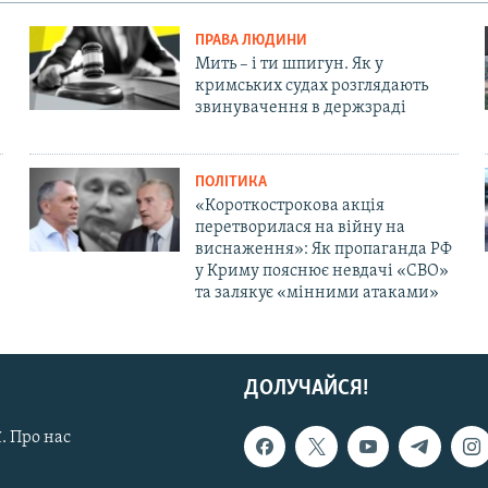
ПРАВА ЛЮДИНИ
Мить – і ти шпигун. Як у
кримських судах розглядають
звинувачення в держзраді
ПОЛІТИКА
«Короткострокова акція
перетворилася на війну на
виснаження»: Як пропаганда РФ
у Криму пояснює невдачі «СВО»
та залякує «мінними атаками»
ДОЛУЧАЙСЯ!
. Про нас