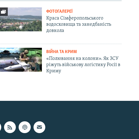
ФОТОГАЛЕРЕЇ
Краса Сімферопольського
водосховища та занедбаність
довкола
ВІЙНА ТА КРИМ
«Полювання на колони». Як ЗСУ
ріжуть військову логістику Росії в
Криму