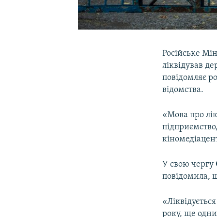
Російське Мін
ліквідував де
повідомляє р
відомства.
«Мова про лік
підприємство,
кіномедіацент
У свою чергу
повідомила, 
«Ліквідується
року, ще одн