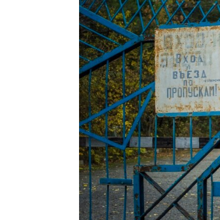
ВІДЕОУРОКИ «ELIFBE»
СВІДЧЕННЯ ОКУПАЦІЇ
УКРАЇНСЬКА ПРОБЛЕМА КРИМУ
ІНФОГРАФІКА