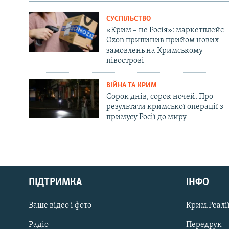
СУСПІЛЬСТВО
«Крим – не Росія»: маркетплейс
Ozon припинив прийом нових
замовлень на Кримському
півострові
ВІЙНА ТА КРИМ
Сорок днів, сорок ночей. Про
результати кримської операції з
примусу Росії до миру
Русский
ПІДТРИМКА
ІНФО
Qırımtatar
Ваше відео і фото
Крим.Реалії
ДОЛУЧАЙСЯ!
Радіо
Передрук