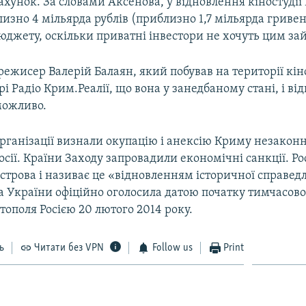
унок. За словами Аксенова, у відновлення кіностудії
изно 4 мільярда рублів (приблизно 1,7 мільярда гривен
юджету, оскільки приватні інвестори не хочуть цим за
ежисер Валерій Балаян, який побував на території кіно
рі Радіо Крим.Реалії, що вона у занедбаному стані, і від
можливо.
рганізації визнали окупацію і анексію Криму незакон
Росії. Країни Заходу запровадили економічні санкції. Ро
строва і називає це «відновленням історичної справедл
 України офіційно оголосила датою початку тимчасової
тополя Росією 20 лютого 2014 року.
ь
Читати без VPN
Follow us
Print