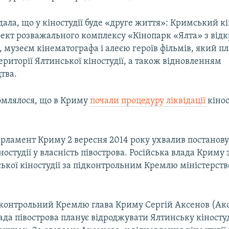
ала, що у кіностудії буде «друге життя»: Кримський к
оект розважального комплексу «Кінопарк «Ялта» з від
 музеєм кінематографа і алеєю героїв фільмів, який п
ериторії Ялтинської кіностудії, а також відновленням
тва.
омлялося, що в Криму
почали процедуру ліквідації
кінос
арламент Криму 2 вересня 2014 року ухвалив постанову
ностудії у власність півострова. Російська влада Криму
ької кіностудії за підконтрольним Кремлю міністерст
дконтрольний Кремлю глава Криму Сергій Аксенов (Ак
ада півострова планує відроджувати Ялтинську кіносту