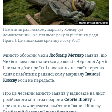
ВІДЕОУРОКИ «ELIFBE»
Русский
СВІДЧЕННЯ ОКУПАЦІЇ
Qırımtatar
УКРАЇНСЬКА ПРОБЛЕМА КРИМУ
Пам’ятник радянському маршалу Конєву був
ДОЛУЧАЙСЯ!
ІНФОГРАФІКА
демонтований 3 квітня цього року за рішенням ради
Прага 6. Це викликало критику з боку Росії
Усі сайти RFE/RL
Міністр оборони Чехії
Любомір Метнар
заявив, що
Чехія з повагою ставиться до вояків Червоної Армії
і пильно дбає про їхні поховання на своїх теренах,
однак пам’ятник радянському маршалу
Іванові
Конєву
Росії не передасть.
Про це чеський міністр заявив у відповідь на лист
російського міністра оборони
Сергія Шойгу
з
проханням «передати пам’ятник Іванові Конєву