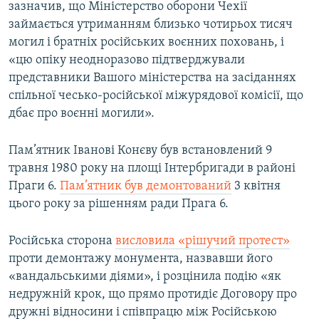
зазначив, що Міністерство оборони Чехії
займається утриманням близько чотирьох тисяч
могил і братніх російських воєнних поховань, і
«цю опіку неодноразово підтверджували
представники Вашого міністерства на засіданнях
спільної чесько-російської міжурядової комісії, що
дбає про воєнні могили».
Пам’ятник Іванові Конєву був встановлений 9
травня 1980 року на площі Інтербригади в районі
Праги 6.
Пам’ятник був демонтований
3 квітня
цього року за рішенням ради Прага 6.
Російська сторона
висловила «рішучий протест»
проти демонтажу монумента, назвавши його
«вандальськими діями», і розцінила подію «як
недружній крок, що прямо протидіє Договору про
дружні відносини і співпрацю між Російською