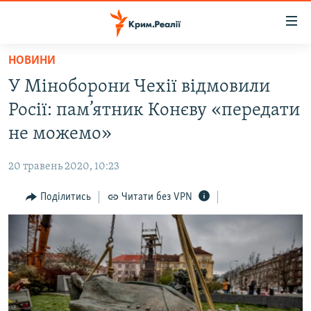
Доступність
посилання
Перейти
НОВИНИ
до
НОВИНИ
У Міноборони Чехії відмовили
основного
ВОДА.КРИМ
матеріалу
Росії: пам’ятник Конєву «передати
ВІДЕО ТА ФОТО
Перейти
не можемо»
до
ПОЛІТИКА
основної
20 травень 2020, 10:23
БЛОГИ
навігації
Перейти
Поділитись
Читати без VPN
ПОГЛЯД
до
ІНТЕРВ'Ю
пошуку
ВСЕ ЗА ДЕНЬ
СПЕЦПРОЕКТИ
ЯК ОБІЙТИ БЛОКУВАННЯ
ДЕПОРТАЦІЯ