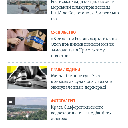
Російська влада обіцяє закрити
морський шлях українським
БпЛА до Севастополя. Чи реально
це?
СУСПІЛЬСТВО
«Крим – не Росія»: маркетплейс
Ozon припинив прийом нових
замовлень на Кримському
півострові
ПРАВА ЛЮДИНИ
Мить – і ти шпигун. Як у
кримських судах розглядають
звинувачення в держзраді
ФОТОГАЛЕРЕЇ
Краса Сімферопольського
водосховища та занедбаність
довкола