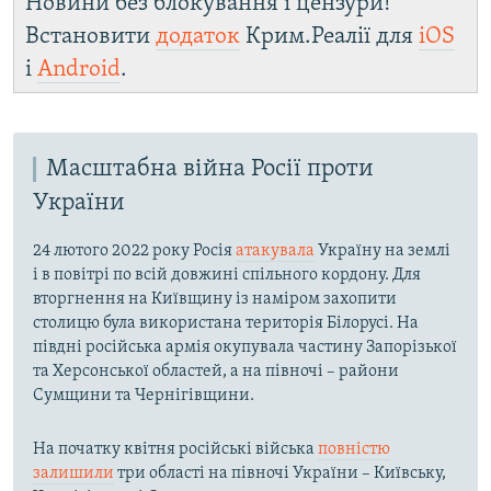
Новини без блокування і цензури!
Встановити
додаток
Крим.Реалії для
iOS
і
Android
.
Масштабна війна Росії проти
України
24 лютого 2022 року Росія
атакувала
Україну на землі
і в повітрі по всій довжині спільного кордону. Для
вторгнення на Київщину із наміром захопити
столицю була використана територія Білорусі. На
півдні російська армія окупувала частину Запорізької
та Херсонської областей, а на півночі – райони
Сумщини та Чернігівщини.
На початку квітня російські війська
повністю
залишили
три області на півночі України – Київську,