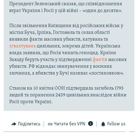
Президент Зеленський сказав, що співвідношення
втрат України і Росії у цій війні – «один до десяти».
Після звільнення Київщини від російських військ у
містах Буча, Ірпінь, Гостомель та селах області
виявили факти масових убивств, катувань та
зґвалтувань
цивільних, зокрема дітей. Українська
влада заявила, що Росія чинить геноцид. Країни
Заходу беруть участь у підтвердженні
фактів
масових
убивств. РФ відкидає звинувачення у воєнних
злочинах, а вбивства у Бучі називає «постановкою».
Станом на 10 квітня ООН підтвердила загибель 1793
людей та поранення 2439 цивільних внаслідок війни
Росії проти Україні.
Поділитись
Читати без VPN
Follow us