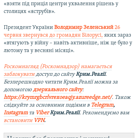
«взяти під приціл центри ухвалення рішень у
столицях «яструбів».
Президент України
Володимир Зеленський
26
червня звернувся до громадян Білорусі,
яких зараз
«втягують у війну – навіть активніше, ніж це було у
лютому та у весняні місяці».
Роскомнагляд (Роскомнадзор) намагається
заблокувати
доступ до сайту
Крим.Реалії
.
Безперешкодно читати Крим.Реалії можна за
допомогою
дзеркального сайту
:
https://krymrgbcrlvrexoeaqjy.azureedge.net/
. Також
слідкуйте за основними подіями в
Telegram
,
Instagram
та
Viber
Крим.Реалії
. Рекомендуємо вам
встановити
VPN
.