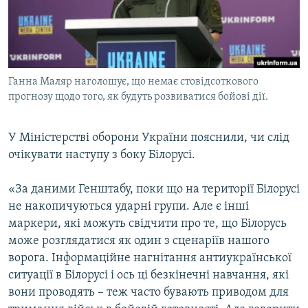
ВІДЕОУРОКИ «ELIFBE»
Русский
СВІДЧЕННЯ ОКУПАЦІЇ
Qırımtatar
УКРАЇНСЬКА ПРОБЛЕМА КРИМУ
Ганна Маляр наголошує, що немає стовідсоткового
ДОЛУЧАЙСЯ!
ІНФОГРАФІКА
прогнозу щодо того, як будуть розвиватися бойові дії.
У Міністерстві оборони України пояснили, чи слід
Усі сайти RFE/RL
очікувати наступу з боку Білорусі.
«За даними Генштабу, поки що на території Білорусі
не накопичуються ударні групи. Але є інші
маркери, які можуть свідчити про те, що Білорусь
може розглядатися як один з сценаріїв нашого
ворога. Інформаційне нагнітання антиукраїнської
ситуації в Білорусі і ось ці безкінечні навчання, які
вони проводять – теж часто бувають приводом для