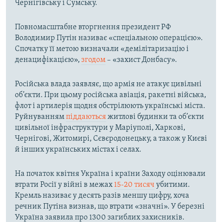
Чернігівську і Сумську.
Повномасштабне вторгнення президент РФ
Володимир Путін називає «спеціальною операцією».
Спочатку її метою визначали «демілітаризацію і
денацифікацією»,
згодом
– «захист Донбасу».
Російська влада заявляє, що армія не атакує цивільні
об’єкти. При цьому російська авіація, ракетні війська,
флот і артилерія щодня обстрілюють українські міста.
Руйнуванням
піддаються
житлові будинки та об’єкти
цивільної інфраструктури у Маріуполі, Харкові,
Чернігові, Житомирі, Сєвєродонецьку, а також у Києві
й інших українських містах і селах.
На початок квітня Україна і країни Заходу оцінювали
втрати Росії у війні в межах
15-20 тисяч
убитими.
Кремль називає у десять разів меншу цифру, хоча
речник Путіна визнав, що втрати «значні». У березні
Україна заявила про 1300 загиблих захисників.