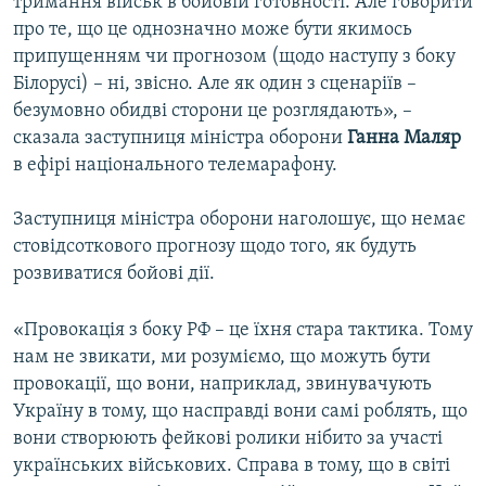
тримання військ в бойовій готовності. Але говорити
про те, що це однозначно може бути якимось
припущенням чи прогнозом (щодо наступу з боку
Білорусі) – ні, звісно. Але як один з сценаріїв –
безумовно обидві сторони це розглядають», –
сказала заступниця міністра оборони
Ганна Маляр
в ефірі національного телемарафону.
Заступниця міністра оборони наголошує, що немає
стовідсоткового прогнозу щодо того, як будуть
розвиватися бойові дії.
«Провокація з боку РФ – це їхня стара тактика. Тому
нам не звикати, ми розуміємо, що можуть бути
провокації, що вони, наприклад, звинувачують
Україну в тому, що насправді вони самі роблять, що
вони створюють фейкові ролики нібито за участі
українських військових. Справа в тому, що в світі