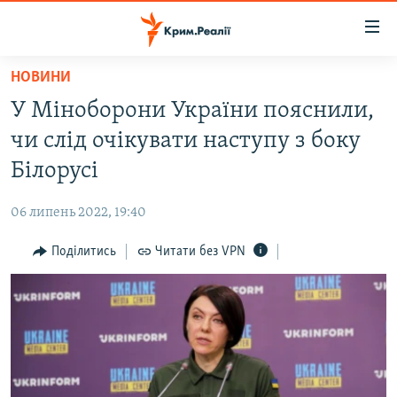
Доступність
посилання
Перейти
НОВИНИ
до
НОВИНИ
У Міноборони України пояснили,
основного
ВОДА.КРИМ
матеріалу
чи слід очікувати наступу з боку
ВІДЕО ТА ФОТО
Перейти
Білорусі
до
ПОЛІТИКА
основної
06 липень 2022, 19:40
БЛОГИ
навігації
Перейти
Поділитись
Читати без VPN
ПОГЛЯД
до
ІНТЕРВ'Ю
пошуку
ВСЕ ЗА ДЕНЬ
СПЕЦПРОЕКТИ
ЯК ОБІЙТИ БЛОКУВАННЯ
ДЕПОРТАЦІЯ