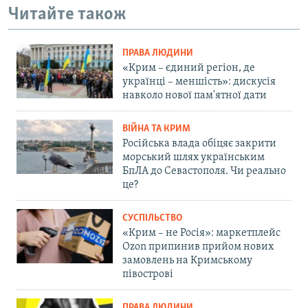
Читайте також
ПРАВА ЛЮДИНИ
«Крим – єдиний регіон, де
українці – меншість»: дискусія
навколо нової пам'ятної дати
ВІЙНА ТА КРИМ
Російська влада обіцяє закрити
морський шлях українським
БпЛА до Севастополя. Чи реально
це?
СУСПІЛЬСТВО
«Крим – не Росія»: маркетплейс
Ozon припинив прийом нових
замовлень на Кримському
півострові
ПРАВА ЛЮДИНИ