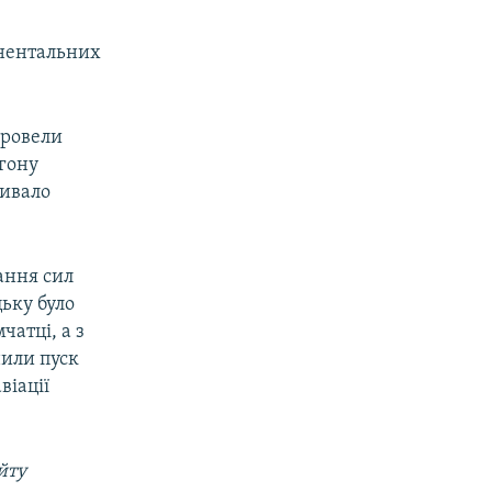
инентальних
провели
ігону
зивало
ання сил
ьку було
атці, а з
нили пуск
віації
йту