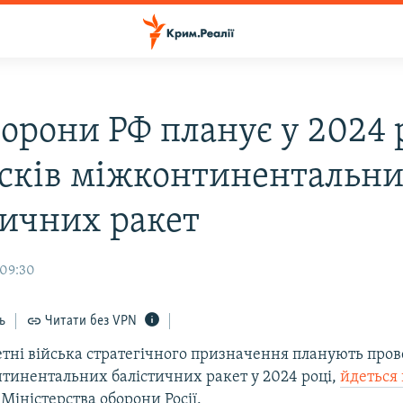
орони РФ планує у 2024 
усків міжконтинентальн
тичних ракет
 09:30
ь
Читати без VPN
етні війська стратегічного призначення планують пров
нтинентальних балістичних ракет у 2024 році,
йдеться 
Міністерства оборони Росії.