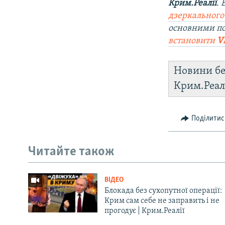
Крим.Реалії
.
дзеркального
основними по
встановити
V
Новини бе
Крим.Реал
Поділитис
Читайте також
ВІДЕО
Блокада без сухопутної операції:
Крим сам себе не заправить і не
прогодує | Крим.Реалії