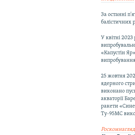
ВІДЕОУРОКИ «ELIFBE»
СВІДЧЕННЯ ОКУПАЦІЇ
За останні п'
балістичних р
УКРАЇНСЬКА ПРОБЛЕМА КРИМУ
ІНФОГРАФІКА
У квітні 2023
випробувальн
«Капустін Яр»
випробування
25 жовтня 202
ядерного стр
виконано пуск
акваторії Бар
ракети «Синев
Ту-95МС вико
Роскомнагляд