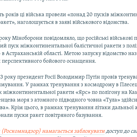
ять років ці війська провели «понад 20 пусків міжконт
акет», наголошується в заяві військового відомства.
 року Міноборони повідомляло, що російські військові 
ий пуск міжконтинентальної балістичної ракети з пол
 в Астраханській області. Метою запуску відомство на
 перспективного бойового оснащення.
3 року президент Росії Володимир Путін провів тренув
имування. У рамках тренування з космодрому в Плесец
 міжконтинентальної ракети «Ярс» по полігону на Камч
енцева моря з атомного підводного човна «Тула» здійс
а». Крім цього, в рамках тренування літаки дальньої а
нали пуски ракет повітряного базування.
 (Роскомнадзор) намагається заблокувати
доступ до са