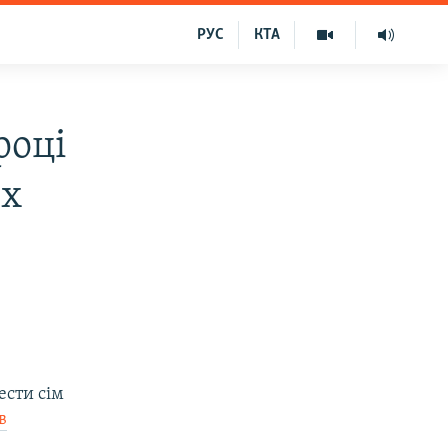
РУС
КТА
році
их
ести сім
в