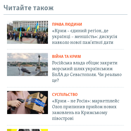
Читайте також
ПРАВА ЛЮДИНИ
«Крим – єдиний регіон, де
українці – меншість»: дискусія
навколо нової пам'ятної дати
ВІЙНА ТА КРИМ
Російська влада обіцяє закрити
морський шлях українським
БпЛА до Севастополя. Чи реально
це?
СУСПІЛЬСТВО
«Крим – не Росія»: маркетплейс
Ozon припинив прийом нових
замовлень на Кримському
півострові