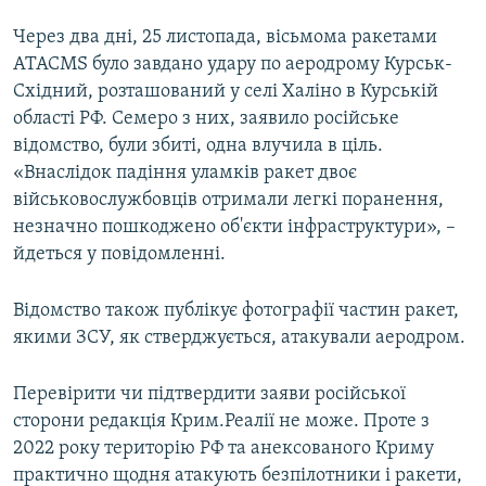
Через два дні, 25 листопада, вісьмома ракетами
ATACMS було завдано удару по аеродрому Курськ-
Східний, розташований у селі Халіно в Курській
області РФ. Семеро з них, заявило російське
відомство, були збиті, одна влучила в ціль.
«Внаслідок падіння уламків ракет двоє
військовослужбовців отримали легкі поранення,
незначно пошкоджено об'єкти інфраструктури», –
йдеться у повідомленні.
Відомство також публікує фотографії частин ракет,
якими ЗСУ, як стверджується, атакували аеродром.
Перевірити чи підтвердити заяви російської
сторони редакція Крим.Реалії не може. Проте з
2022 року територію РФ та анексованого Криму
практично щодня атакують безпілотники і ракети,