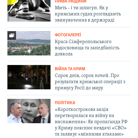
ПРАВА ЛЮДИНИ
Мить – і ти шпигун. Як у
кримських судах розглядають
звинувачення в держзраді
ФОТОГАЛЕРЕЇ
Краса Сімферопольського
водосховища та занедбаність
довкола
ВІЙНА ТА КРИМ
Сорок днів, сорок ночей. Про
результати кримської операції з
примусу Росії до миру
ПОЛІТИКА
«Короткострокова акція
перетворилася на війну на
виснаження»: Як пропаганда РФ
у Криму пояснює невдачі «СВО»
та залякує «мінними атаками»