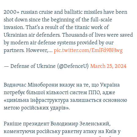
2000+ russian cruise and ballistic missiles have been
shot down since the beginning of the full-scale
invasion. That’s a result of the titanic work of
Ukrainian air defenders. Thousands of lives were saved
by modern air defense systems provided by our
partners. However,…
pic.twitter.com/EmlFd9BHwg
— Defense of Ukraine (@DefenceU)
March 25, 2024
Водночас Міноборони вказує на те, що Україна
потребує більшої кількості систем ППО, адже
«цивільна інфраструктура залишається основною
метою російських ударів».
Раніше президент Володимир Зеленський,
коментуючи російську ракетну атаку на Київ у