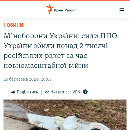
Доступність
посилання
Перейти
НОВИНИ
до
НОВИНИ
Міноборони України: сили ППО
основного
ВОДА.КРИМ
матеріалу
України збили понад 2 тисячі
ВІДЕО ТА ФОТО
Перейти
російських ракет за час
до
ПОЛІТИКА
повномасштабної війни
основної
БЛОГИ
навігації
25 березень 2024, 20:01
Перейти
ПОГЛЯД
до
Поділитись
Читати без VPN
ІНТЕРВ'Ю
пошуку
ВСЕ ЗА ДЕНЬ
СПЕЦПРОЕКТИ
ЯК ОБІЙТИ БЛОКУВАННЯ
ДЕПОРТАЦІЯ