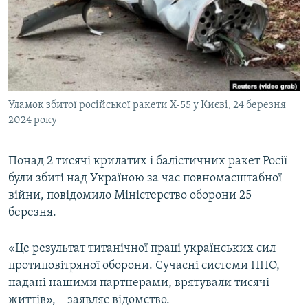
ВІДЕОУРОКИ «ELIFBE»
Русский
СВІДЧЕННЯ ОКУПАЦІЇ
Qırımtatar
УКРАЇНСЬКА ПРОБЛЕМА КРИМУ
ДОЛУЧАЙСЯ!
ІНФОГРАФІКА
Уламок збитої російської ракети Х-55 у Києві, 24 березня
2024 року
Усі сайти RFE/RL
Понад 2 тисячі крилатих і балістичних ракет Росії
були збиті над Україною за час повномасштабної
війни, повідомило Міністерство оборони 25
березня.
«Це результат титанічної праці українських сил
протиповітряної оборони. Сучасні системи ППО,
надані нашими партнерами, врятували тисячі
життів», – заявляє відомство.