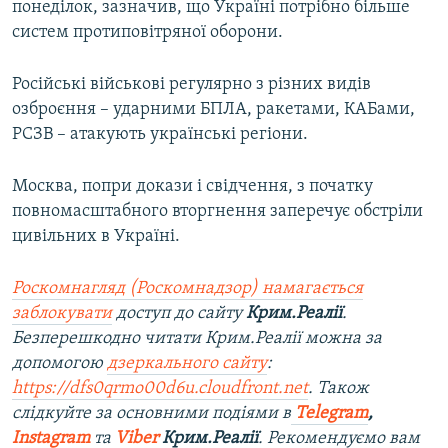
понеділок, зазначив, що Україні потрібно більше
систем протиповітряної оборони.
Російські військові регулярно з різних видів
озброєння – ударними БПЛА, ракетами, КАБами,
РСЗВ – атакують українські регіони.
Москва, попри докази і свідчення, з початку
повномасштабного вторгнення заперечує обстріли
цивільних в Україні.
Роскомнагляд (Роскомнадзор) намагається
заблокувати
доступ до сайту
Крим.Реалії
.
Безперешкодно читати Крим.Реалії можна за
допомогою
дзеркального сайту
:
https://dfs0qrmo00d6u.cloudfront.net
. Також
слідкуйте за основними подіями в
Telegram
,
Instagram
та
Viber
Крим.Реалії
. Рекомендуємо вам