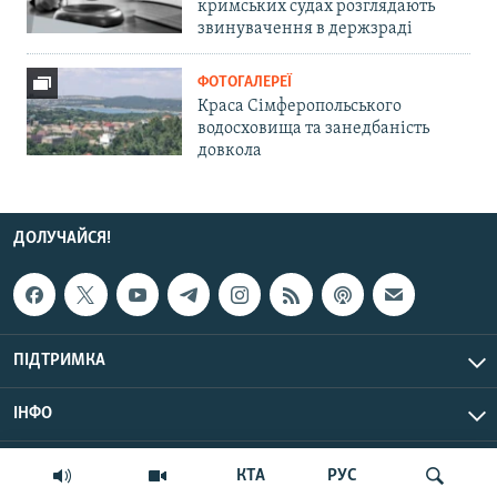
кримських судах розглядають
звинувачення в держзраді
ФОТОГАЛЕРЕЇ
Краса Сімферопольського
водосховища та занедбаність
довкола
ДОЛУЧАЙСЯ!
ПІДТРИМКА
ІНФО
© Крим.Реалії, 2026 | Усі права застережено.
КТА
РУС