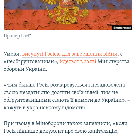
ВІДЕОУРОКИ «ELIFBE»
Русский
СВІДЧЕННЯ ОКУПАЦІЇ
Qırımtatar
УКРАЇНСЬКА ПРОБЛЕМА КРИМУ
Прапор Росії
ДОЛУЧАЙСЯ!
ІНФОГРАФІКА
Умови,
висунуті Росією для завершення війни
, є
«необґрунтованими»,
йдеться в заяві
Міністерства
Усі сайти RFE/RL
оборони України.
«Чим більше Росія розчаровується і незадоволена
своєю нездатністю досягти своїх цілей, тим не
обґрунтованішими стають її вимоги до України», –
кажуть в українському відомстві.
При цьому в Міноборони також запевнили, «коли
Росія підпише документ про свою капітуляцію,