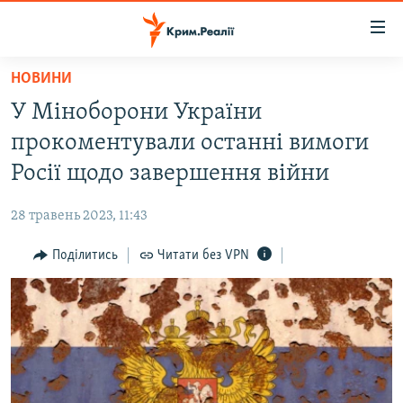
Доступність
посилання
Перейти
НОВИНИ
до
НОВИНИ
У Міноборони України
основного
ВОДА.КРИМ
матеріалу
прокоментували останні вимоги
ВІДЕО ТА ФОТО
Перейти
Росії щодо завершення війни
до
ПОЛІТИКА
основної
28 травень 2023, 11:43
БЛОГИ
навігації
Перейти
Поділитись
Читати без VPN
ПОГЛЯД
до
ІНТЕРВ'Ю
пошуку
ВСЕ ЗА ДЕНЬ
СПЕЦПРОЕКТИ
ЯК ОБІЙТИ БЛОКУВАННЯ
ДЕПОРТАЦІЯ