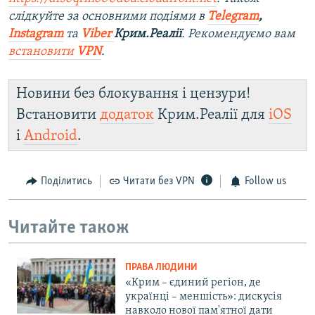
слідкуйте за основними подіями в
Telegram
,
Instagram
та
Viber
Крим.Реалії
. Рекомендуємо вам
встановити
VPN
.
Новини без блокування і цензури!
Встановити
додаток
Крим.Реалії для
iOS
і
Android
.
Поділитись
Читати без VPN
Follow us
Читайте також
ПРАВА ЛЮДИНИ
«Крим – єдиний регіон, де
українці – меншість»: дискусія
навколо нової пам'ятної дати