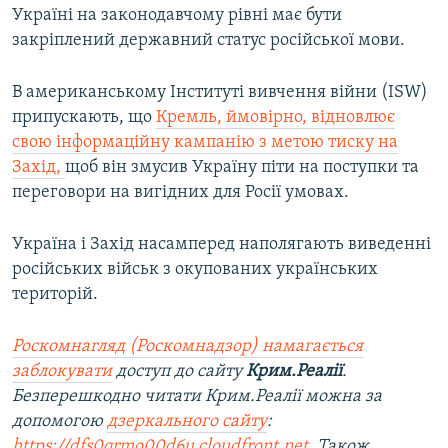
Україні на законодавчому рівні має бути
закріплений державний статус російської мови.
В американському Інституті вивчення війни (ISW)
припускають, що
Кремль, ймовірно, відновлює
свою інформаційну кампанію з метою тиску на
Захід,
щоб він змусив Україну піти на поступки та
переговори на вигідних для Росії умовах.
Україна і Захід насамперед наполягають виведенні
російських військ з окупованих українських
територій.
Роскомнагляд (Роскомнадзор) намагається
заблокувати
доступ до сайту
Крим.Реалії
.
Безперешкодно читати Крим.Реалії можна за
допомогою
дзеркального сайту
:
https://dfs0qrmo00d6u.cloudfront.net
. Також