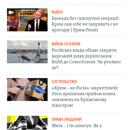
ВІДЕО
Блокада без сухопутної операції:
Крим сам себе не заправить і не
прогодує | Крим.Реалії
ВІЙНА ТА КРИМ
Російська влада обіцяє закрити
морський шлях українським
БпЛА до Севастополя. Чи реально
це?
СУСПІЛЬСТВО
«Крим – не Росія»: маркетплейс
Ozon припинив прийом нових
замовлень на Кримському
півострові
ПРАВА ЛЮДИНИ
Мить – і ти шпигун. Як у